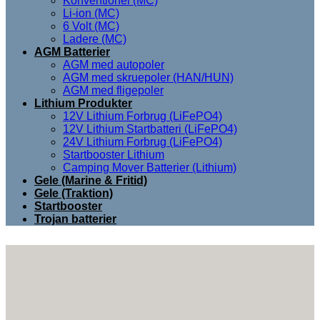
Konventionel (MC)
Li-ion (MC)
6 Volt (MC)
Ladere (MC)
AGM Batterier
AGM med autopoler
AGM med skruepoler (HAN/HUN)
AGM med fligepoler
Lithium Produkter
12V Lithium Forbrug (LiFePO4)
12V Lithium Startbatteri (LiFePO4)
24V Lithium Forbrug (LiFePO4)
Startbooster Lithium
Camping Mover Batterier (Lithium)
Gele (Marine & Fritid)
Gele (Traktion)
Startbooster
Trojan batterier