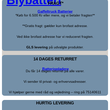
Blybatteri
FRAGT*
Gaffeltruck Batterier
*Køb for 6.500 Kr eller mere, og vi betaler fragten**
**Gratis fragt: gælder kun brofast adresse.
Ved ikke brofast adresse har vi reduceret fragten.
GLS levering
på udvalgte produkter.
14 DAGES RETURRET
Batteriopladere
Du får 14 dages returret på alle varer.
Vi sender til privat- og erhvervsadresser.
Vi hjælper gerne med råd og vejledning – ring på 75140611
HURTIG LEVERING