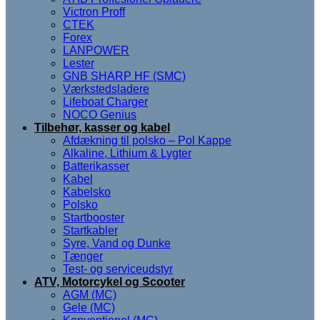
Victron Proff
CTEK
Forex
LANPOWER
Lester
GNB SHARP HF (SMC)
Værkstedsladere
Lifeboat Charger
NOCO Genius
Tilbehør, kasser og kabel
Afdækning til polsko – Pol Kappe
Alkaline, Lithium & Lygter
Batterikasser
Kabel
Kabelsko
Polsko
Startbooster
Startkabler
Syre, Vand og Dunke
Tænger
Test- og serviceudstyr
ATV, Motorcykel og Scooter
AGM (MC)
Gele (MC)