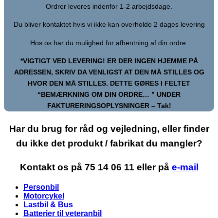
Ordrer leveres indenfor 1-2 arbejdsdage.
Du bliver kontaktet hvis vi ikke kan overholde 2 dages levering
Hos os har du mulighed for afhentning af din ordre.
*VIGTIGT VED LEVERING! ER DER INGEN HJEMME PÅ
ADRESSEN, SKRIV DA VENLIGST AT DEN MÅ STILLES OG
HVOR DEN MÅ STILLES. DETTE GØRES I FELTET
“BEMÆRKNING OM DIN ORDRE… ” UNDER
FAKTURERINGSOPLYSNINGER – Tak!
Har du brug for råd og vejledning, eller finder
du ikke det produkt / fabrikat du mangler?
Kontakt os på 75 14 06 11 eller på
e-mail
Personbil
Motorcykel
Lastbil & Bus
Batterier til veteranbil