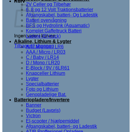
Kurv
2V Celler og Tilbehør
6, 8 og 12 Volt Traktionsbatterier
Afgangskabel, batteri- Og Ladestik
Batteri overvågning
BFS og Hydrolink (Aquamatic)
Komplet Gaffeltruck Batteri
Ingen varer i kurven.
Ladere (El-truck)
Alkaline, Lithium & Lygter
Tilbage til shoppen
AA / Mignon / LR6
AAA / Micro / LR03
C / Baby / LR14
D / Mono / LR20
E-Block / 9V / 6LR61
Knapceller Lithium
Lygter
Specialbatterier
Foto og Lithium
Genopladelige Bat.
Batteriopladere/Invertere
Banner
Budget (Lavpris)
Victron
El-scooter / hjælpemiddel
Afgangskabel, batteri- og Ladestik
ATIB Proffesionel Opladere