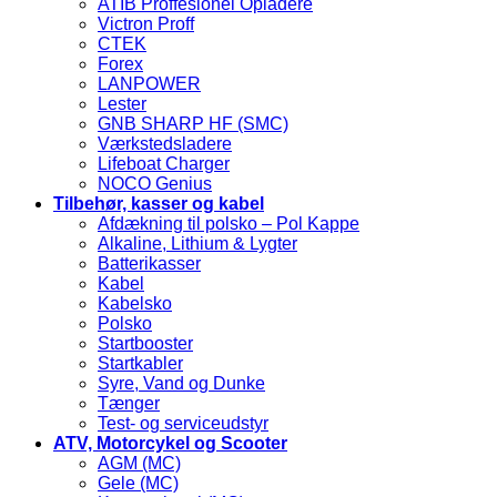
ATIB Proffesionel Opladere
Victron Proff
CTEK
Forex
LANPOWER
Lester
GNB SHARP HF (SMC)
Værkstedsladere
Lifeboat Charger
NOCO Genius
Tilbehør, kasser og kabel
Afdækning til polsko – Pol Kappe
Alkaline, Lithium & Lygter
Batterikasser
Kabel
Kabelsko
Polsko
Startbooster
Startkabler
Syre, Vand og Dunke
Tænger
Test- og serviceudstyr
ATV, Motorcykel og Scooter
AGM (MC)
Gele (MC)