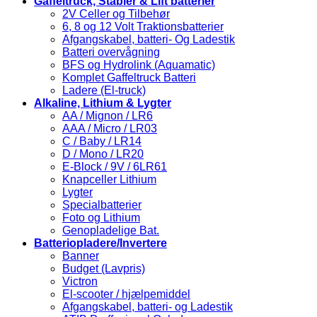
Gaffeltruck, Stabler & Lift batterier
2V Celler og Tilbehør
6, 8 og 12 Volt Traktionsbatterier
Afgangskabel, batteri- Og Ladestik
Batteri overvågning
BFS og Hydrolink (Aquamatic)
Komplet Gaffeltruck Batteri
Ladere (El-truck)
Alkaline, Lithium & Lygter
AA / Mignon / LR6
AAA / Micro / LR03
C / Baby / LR14
D / Mono / LR20
E-Block / 9V / 6LR61
Knapceller Lithium
Lygter
Specialbatterier
Foto og Lithium
Genopladelige Bat.
Batteriopladere/Invertere
Banner
Budget (Lavpris)
Victron
El-scooter / hjælpemiddel
Afgangskabel, batteri- og Ladestik