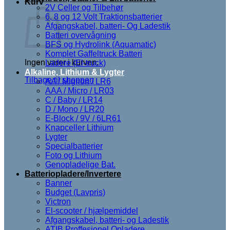
Kurv
2V Celler og Tilbehør
6, 8 og 12 Volt Traktionsbatterier
Afgangskabel, batteri- Og Ladestik
Batteri overvågning
BFS og Hydrolink (Aquamatic)
Komplet Gaffeltruck Batteri
Ingen varer i kurven.
Ladere (El-truck)
Alkaline, Lithium & Lygter
Tilbage til shoppen
AA / Mignon / LR6
AAA / Micro / LR03
C / Baby / LR14
D / Mono / LR20
E-Block / 9V / 6LR61
Knapceller Lithium
Lygter
Specialbatterier
Foto og Lithium
Genopladelige Bat.
Batteriopladere/Invertere
Banner
Budget (Lavpris)
Victron
El-scooter / hjælpemiddel
Afgangskabel, batteri- og Ladestik
ATIB Proffesionel Opladere