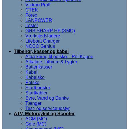
Victron Proff
CTEK
Forex
LANPOWER
Lester
GNB SHARP HF (SMC)
Værkstedsladere
Lifeboat Charger
NOCO Genius
Tilbehør, kasser og kabel
Afdækning til polsko – Pol Kappe
Alkaline, Lithium & Lygter
Batterikasser
Kabel
Kabelsko
Polsko
Startbooster
Startkabler
Syre, Vand og Dunke
Tænger
Test- og serviceudstyr
ATV, Motorcykel og Scooter
AGM (MC)
Gele (MC)