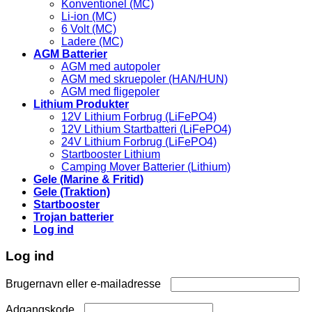
Konventionel (MC)
Li-ion (MC)
6 Volt (MC)
Ladere (MC)
AGM Batterier
AGM med autopoler
AGM med skruepoler (HAN/HUN)
AGM med fligepoler
Lithium Produkter
12V Lithium Forbrug (LiFePO4)
12V Lithium Startbatteri (LiFePO4)
24V Lithium Forbrug (LiFePO4)
Startbooster Lithium
Camping Mover Batterier (Lithium)
Gele (Marine & Fritid)
Gele (Traktion)
Startbooster
Trojan batterier
Log ind
Log ind
Påkrævet
Brugernavn eller e-mailadresse
Påkrævet
Adgangskode