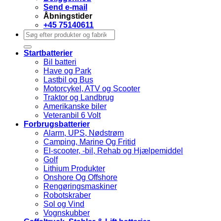
Send e-mail
Åbningstider
+45 75140611
Søg
efter:
Startbatterier
Bil batteri
Have og Park
Lastbil og Bus
Motorcykel, ATV og Scooter
Traktor og Landbrug
Amerikanske biler
Veteranbil 6 Volt
Forbrugsbatterier
Alarm, UPS, Nødstrøm
Camping, Marine Og Fritid
El-scooter, -bil, Rehab og Hjælpemiddel
Golf
Lithium Produkter
Onshore Og Offshore
Rengøringsmaskiner
Robotskraber
Sol og Vind
Vognskubber