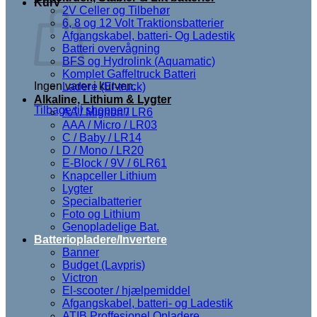
Kurv
2V Celler og Tilbehør
6, 8 og 12 Volt Traktionsbatterier
Afgangskabel, batteri- Og Ladestik
Batteri overvågning
BFS og Hydrolink (Aquamatic)
Komplet Gaffeltruck Batteri
Ingen varer i kurven.
Ladere (El-truck)
Alkaline, Lithium & Lygter
Tilbage til shoppen
AA / Mignon / LR6
AAA / Micro / LR03
C / Baby / LR14
D / Mono / LR20
E-Block / 9V / 6LR61
Knapceller Lithium
Lygter
Specialbatterier
Foto og Lithium
Genopladelige Bat.
Batteriopladere/Invertere
Banner
Budget (Lavpris)
Victron
El-scooter / hjælpemiddel
Afgangskabel, batteri- og Ladestik
ATIB Proffesionel Opladere