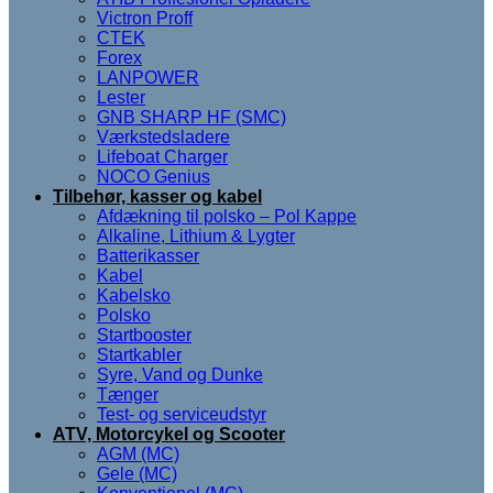
Victron Proff
CTEK
Forex
LANPOWER
Lester
GNB SHARP HF (SMC)
Værkstedsladere
Lifeboat Charger
NOCO Genius
Tilbehør, kasser og kabel
Afdækning til polsko – Pol Kappe
Alkaline, Lithium & Lygter
Batterikasser
Kabel
Kabelsko
Polsko
Startbooster
Startkabler
Syre, Vand og Dunke
Tænger
Test- og serviceudstyr
ATV, Motorcykel og Scooter
AGM (MC)
Gele (MC)