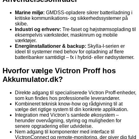
Marine miljø:
GMDSS-opladere sikrer batteriladning i
kritiske kommunikations- og sikkerhedssystemer på
skibe.
Industri og erhverv:
Tre-faset og højstrømsoplading til
eksempelvis værksteder, maskinrum og mobile
værktøjer.
Energiinstallationer & backup:
Skylla-I-serien er
ideel til systemer med behov for opladning af flere
batteribanker samtidigt – fx i hybrid- eller nødsystemer.
Hvorfor vælge Victron Proff hos
Akkumulator.dk?
Direkte adgang til specialiserede Victron Proff-enheder,
som kun findes hos professionelle leverandører.
Kombineret teknisk know-how og rådgivning til at
vælge det rigtige system til din konkrete applikation.
Integration med Victron’s samlede økosystem –
herunder overvågning, styring og muligheden for
senere opgradering eller udvidelse.
Nem adgang til komponenter med interface til
VictronConnect og remote-monitoring, der giver dig fuld