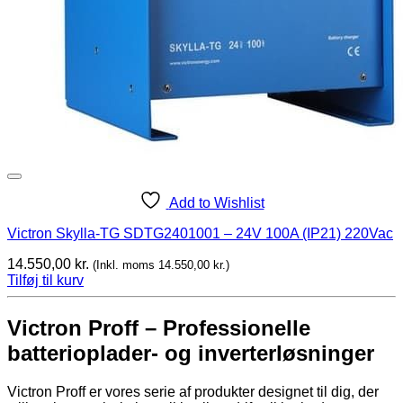
Add to Wishlist
Victron Skylla-TG SDTG2401001 – 24V 100A (IP21) 220Vac
14.550,00
kr.
(Inkl. moms
14.550,00
kr.
)
Tilføj til kurv
Victron Proff – Professionelle
batterioplader- og inverterløsninger
Victron Proff er vores serie af produkter designet til dig, der