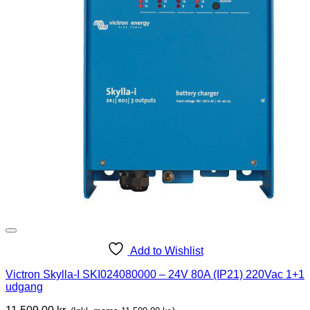
Add to Wishlist
Victron Skylla-I SKI024080000 – 24V 80A (IP21) 220Vac 1+1
udgang