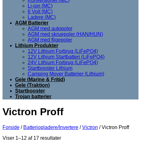
Konventionel (MC)
Li-ion (MC)
6 Volt (MC)
Ladere (MC)
AGM Batterier
AGM med autopoler
AGM med skruepoler (HAN/HUN)
AGM med fligepoler
Lithium Produkter
12V Lithium Forbrug (LiFePO4)
12V Lithium Startbatteri (LiFePO4)
24V Lithium Forbrug (LiFePO4)
Startbooster Lithium
Camping Mover Batterier (Lithium)
Gele (Marine & Fritid)
Gele (Traktion)
Startbooster
Trojan batterier
Victron Proff
Forside
/
Batteriopladere/Invertere
/
Victron
/
Victron Proff
Viser 1–12 af 17 resultater