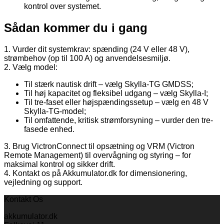
kontrol over systemet.
Sådan kommer du i gang
1. Vurder dit systemkrav: spænding (24 V eller 48 V),
strømbehov (op til 100 A) og anvendelsesmiljø.
2. Vælg model:
Til stærk nautisk drift – vælg Skylla-TG GMDSS;
Til høj kapacitet og fleksibel udgang – vælg Skylla-I;
Til tre-faset eller højspændingssetup – vælg en 48 V
Skylla-TG-model;
Til omfattende, kritisk strømforsyning – vurder den tre-
fasede enhed.
3. Brug VictronConnect til opsætning og VRM (Victron
Remote Management) til overvågning og styring – for
maksimal kontrol og sikker drift.
4. Kontakt os på Akkumulator.dk for dimensionering,
vejledning og support.
Kontakt Os
akkumulator.dk