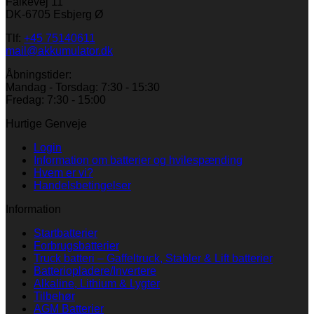
Falkevej 11
DK-6705 Esbjerg Ø
Tlf:
+45 75140611
mail@akkumulator.dk
Åbningstider:
Mandag - Torsdag: 7:30 - 15:30
Fredag: 7:30 - 15:00
Hurtige Genveje
Login
Information om batterier og hvilespænding
Hvem er vi?
Handelsbetingelser
Information
Startbatterier
Forbrugsbatterier
Truck batteri – Gaffeltruck, Stabler & Lift batterier
Batteriopladere/Invertere
Alkaline, Lithium & Lygter
Tilbehør
AGM Batterier