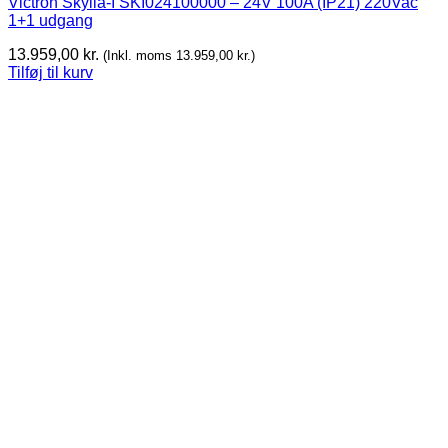
Victron Skylla-I SKI024100000 – 24V 100A (IP21) 220Vac
1+1 udgang
13.959,00
kr.
(Inkl. moms
13.959,00
kr.
)
Tilføj til kurv