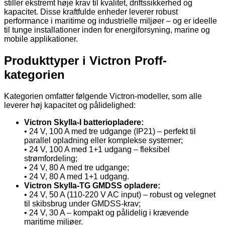
stiller ekstremt høje krav til kvalitet, driftssikkerhed og
kapacitet. Disse kraftfulde enheder leverer robust
performance i maritime og industrielle miljøer – og er ideelle
til tunge installationer inden for energiforsyning, marine og
mobile applikationer.
Produkttyper i Victron Proff-
kategorien
Kategorien omfatter følgende Victron-modeller, som alle
leverer høj kapacitet og pålidelighed:
Victron Skylla-I batteriopladere:
• 24 V, 100 A med tre udgange (IP21) – perfekt til
parallel opladning eller komplekse systemer;
• 24 V, 100 A med 1+1 udgang – fleksibel
strømfordeling;
• 24 V, 80 A med tre udgange;
• 24 V, 80 A med 1+1 udgang.
Victron Skylla-TG GMDSS opladere:
• 24 V, 50 A (110-220 V AC input) – robust og velegnet
til skibsbrug under GMDSS-krav;
• 24 V, 30 A – kompakt og pålidelig i krævende
maritime miljøer.