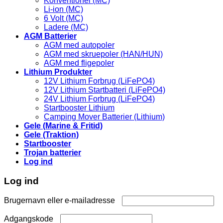
Konventionel (MC)
Li-ion (MC)
6 Volt (MC)
Ladere (MC)
AGM Batterier
AGM med autopoler
AGM med skruepoler (HAN/HUN)
AGM med fligepoler
Lithium Produkter
12V Lithium Forbrug (LiFePO4)
12V Lithium Startbatteri (LiFePO4)
24V Lithium Forbrug (LiFePO4)
Startbooster Lithium
Camping Mover Batterier (Lithium)
Gele (Marine & Fritid)
Gele (Traktion)
Startbooster
Trojan batterier
Log ind
Log ind
Påkrævet
Brugernavn eller e-mailadresse
Påkrævet
Adgangskode