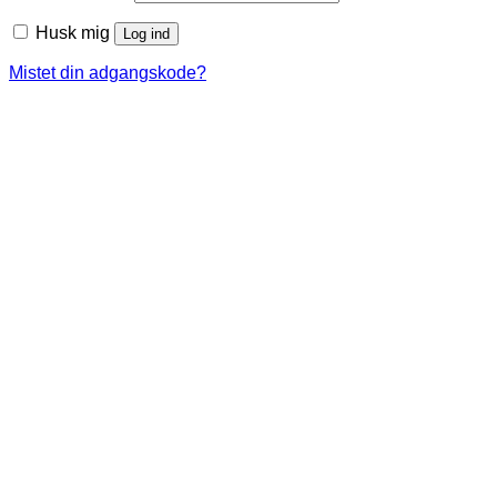
Husk mig
Log ind
Mistet din adgangskode?