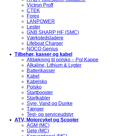
Victron Proff
CTEK
Forex
LANPOWER
Lester
GNB SHARP HF (SMC)
Værkstedsladere
Lifeboat Charger
NOCO Genius
Tilbehør, kasser og kabel
Afdækning til polsko – Pol Kappe
Alkaline, Lithium & Lygter
Batterikasser
Kabel
Kabelsko
Polsko
Startbooster
Startkabler
Syre, Vand og Dunke
Tænger
Test- og serviceudstyr
ATV, Motorcykel og Scooter
AGM (MC)
Gele (MC)