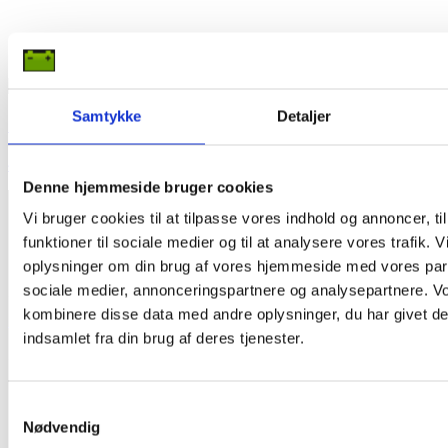
Samtykke
Detaljer
Reservedele til DIN stik
4 Varer
Denne hjemmeside bruger cookies
Kontakt Os
Vi bruger cookies til at tilpasse vores indhold og annoncer, til
akkumulator.dk
funktioner til sociale medier og til at analysere vores trafik. 
Falkevej 11
oplysninger om din brug af vores hjemmeside med vores part
DK-6705 Esbjerg Ø
sociale medier, annonceringspartnere og analysepartnere. V
Tlf:
+45 75140611
kombinere disse data med andre oplysninger, du har givet de
mail@akkumulator.dk
indsamlet fra din brug af deres tjenester.
Åbningstider:
Mandag - Torsdag: 7:30 - 15:30
Fredag: 7:30 - 15:00
Samtykkevalg
Hurtige Genveje
Nødvendig