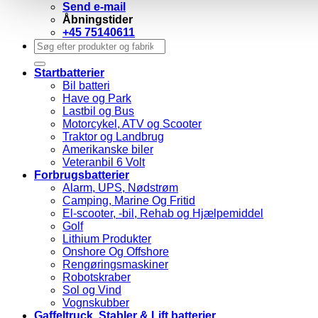
Send e-mail
Åbningstider
+45 75140611
Søg
efter:
Startbatterier
Bil batteri
Have og Park
Lastbil og Bus
Motorcykel, ATV og Scooter
Traktor og Landbrug
Amerikanske biler
Veteranbil 6 Volt
Forbrugsbatterier
Alarm, UPS, Nødstrøm
Camping, Marine Og Fritid
El-scooter, -bil, Rehab og Hjælpemiddel
Golf
Lithium Produkter
Onshore Og Offshore
Rengøringsmaskiner
Robotskraber
Sol og Vind
Vognskubber
Gaffeltruck, Stabler & Lift batterier