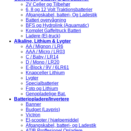
2V Celler og Tilbehør
6, 8 og 12 Volt Traktionsbatterier
Afgangskabel, batteri- Og Ladestik
Batteri overvågning
BFS og Hydrolink (Aquamatic)
Komplet Gaffeltruck Batteri
Ladere (El-truck)
Alkaline, Lithium & Lygter
AA / Mignon / LR6
AAA / Micro / LR03
C / Baby / LR14
D / Mono / LR20
E-Block / 9V / 6LR61
Knapceller Lithium
Lygter
Specialbatterier
Foto og Lithium
Genopladelige Bat.
Batteriopladere/Invertere
Banner
Budget (Lavpris)
Victron
El-scooter / hjælpemiddel
Afgangskabel, batteri- og Ladestik
ATIB Proffesionel Opladere