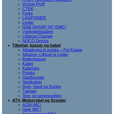
Victron Proff
CTEK
Forex
LANPOWER
Lester
GNB SHARP HF (SMC)
Værkstedsladere
Lifeboat Charger
NOCO Genius
Tilbehør, kasser og kabel
Afdækning til polsko – Pol Kappe
Alkaline, Lithium & Lygter
Batterikasser
Kabel
Kabelsko
Polsko
Startbooster
Startkabler
Syre, Vand og Dunke
Tænger
Test- og serviceudstyr
ATV, Motorcykel og Scooter
AGM (MC)
Gele (MC)