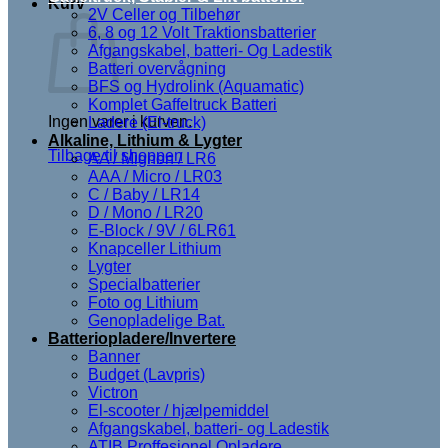
Kurv
2V Celler og Tilbehør
6, 8 og 12 Volt Traktionsbatterier
Afgangskabel, batteri- Og Ladestik
Batteri overvågning
BFS og Hydrolink (Aquamatic)
Komplet Gaffeltruck Batteri
Ingen varer i kurven.
Ladere (El-truck)
Alkaline, Lithium & Lygter
Tilbage til shoppen
AA / Mignon / LR6
AAA / Micro / LR03
C / Baby / LR14
D / Mono / LR20
E-Block / 9V / 6LR61
Knapceller Lithium
Lygter
Specialbatterier
Foto og Lithium
Genopladelige Bat.
Batteriopladere/Invertere
Banner
Budget (Lavpris)
Victron
El-scooter / hjælpemiddel
Afgangskabel, batteri- og Ladestik
ATIB Proffesionel Opladere