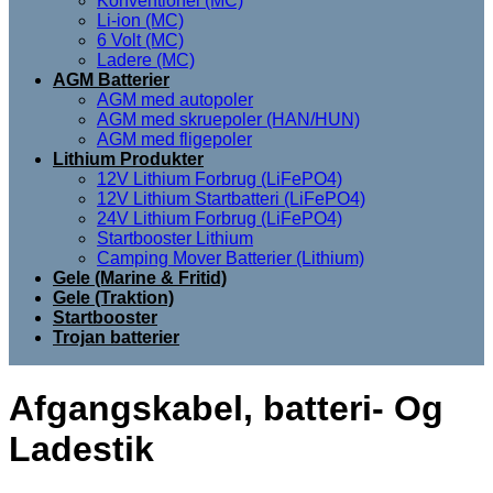
Konventionel (MC)
Li-ion (MC)
6 Volt (MC)
Ladere (MC)
AGM Batterier
AGM med autopoler
AGM med skruepoler (HAN/HUN)
AGM med fligepoler
Lithium Produkter
12V Lithium Forbrug (LiFePO4)
12V Lithium Startbatteri (LiFePO4)
24V Lithium Forbrug (LiFePO4)
Startbooster Lithium
Camping Mover Batterier (Lithium)
Gele (Marine & Fritid)
Gele (Traktion)
Startbooster
Trojan batterier
Afgangskabel, batteri- Og
Ladestik