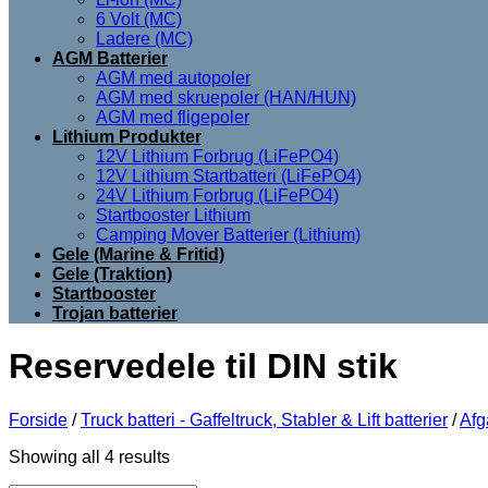
6 Volt (MC)
Ladere (MC)
AGM Batterier
AGM med autopoler
AGM med skruepoler (HAN/HUN)
AGM med fligepoler
Lithium Produkter
12V Lithium Forbrug (LiFePO4)
12V Lithium Startbatteri (LiFePO4)
24V Lithium Forbrug (LiFePO4)
Startbooster Lithium
Camping Mover Batterier (Lithium)
Gele (Marine & Fritid)
Gele (Traktion)
Startbooster
Trojan batterier
Reservedele til DIN stik
Forside
/
Truck batteri - Gaffeltruck, Stabler & Lift batterier
/
Afg
Showing all 4 results