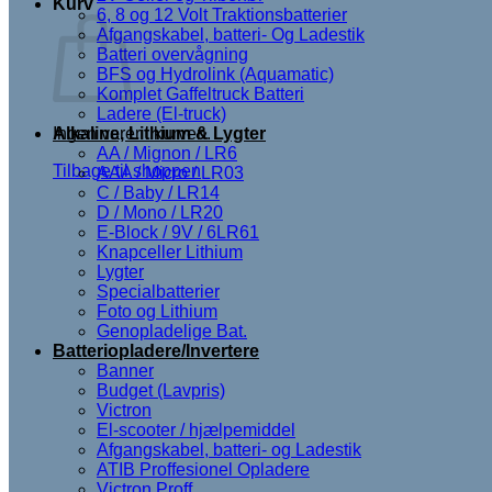
Kurv
6, 8 og 12 Volt Traktionsbatterier
Afgangskabel, batteri- Og Ladestik
Batteri overvågning
BFS og Hydrolink (Aquamatic)
Komplet Gaffeltruck Batteri
Ladere (El-truck)
Ingen varer i kurven.
Alkaline, Lithium & Lygter
AA / Mignon / LR6
Tilbage til shoppen
AAA / Micro / LR03
C / Baby / LR14
D / Mono / LR20
E-Block / 9V / 6LR61
Knapceller Lithium
Lygter
Specialbatterier
Foto og Lithium
Genopladelige Bat.
Batteriopladere/Invertere
Banner
Budget (Lavpris)
Victron
El-scooter / hjælpemiddel
Afgangskabel, batteri- og Ladestik
ATIB Proffesionel Opladere
Victron Proff