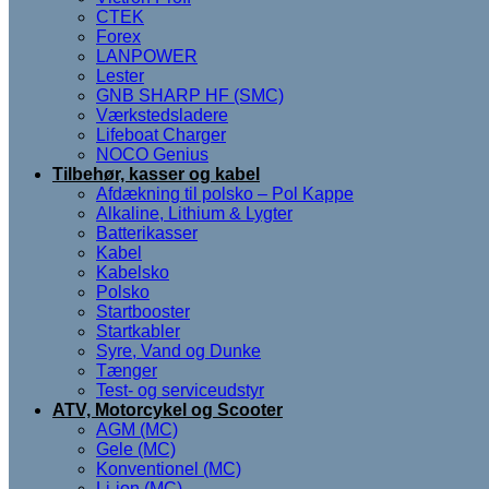
CTEK
Forex
LANPOWER
Lester
GNB SHARP HF (SMC)
Værkstedsladere
Lifeboat Charger
NOCO Genius
Tilbehør, kasser og kabel
Afdækning til polsko – Pol Kappe
Alkaline, Lithium & Lygter
Batterikasser
Kabel
Kabelsko
Polsko
Startbooster
Startkabler
Syre, Vand og Dunke
Tænger
Test- og serviceudstyr
ATV, Motorcykel og Scooter
AGM (MC)
Gele (MC)
Konventionel (MC)
Li-ion (MC)