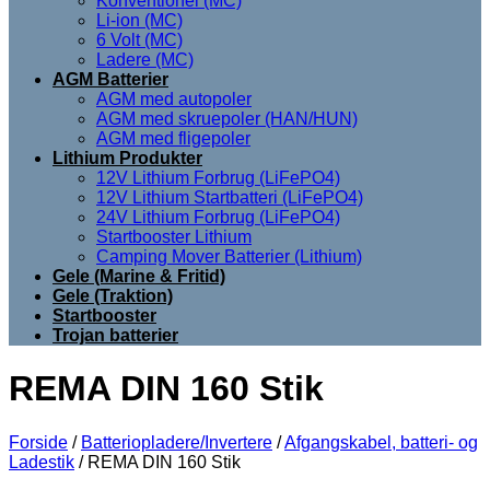
Konventionel (MC)
Li-ion (MC)
6 Volt (MC)
Ladere (MC)
AGM Batterier
AGM med autopoler
AGM med skruepoler (HAN/HUN)
AGM med fligepoler
Lithium Produkter
12V Lithium Forbrug (LiFePO4)
12V Lithium Startbatteri (LiFePO4)
24V Lithium Forbrug (LiFePO4)
Startbooster Lithium
Camping Mover Batterier (Lithium)
Gele (Marine & Fritid)
Gele (Traktion)
Startbooster
Trojan batterier
REMA DIN 160 Stik
Forside
/
Batteriopladere/Invertere
/
Afgangskabel, batteri- og
Ladestik
/
REMA DIN 160 Stik