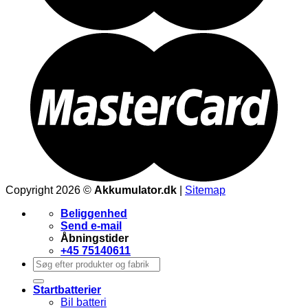
Copyright 2026 ©
Akkumulator.dk
|
Sitemap
Beliggenhed
Send e-mail
Åbningstider
+45 75140611
Søg
efter:
Startbatterier
Bil batteri