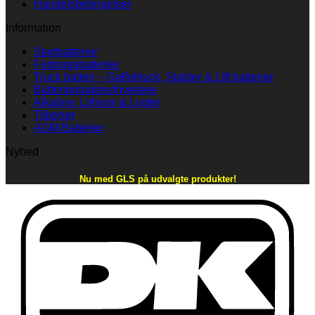
Handelsbetingelser
Information
Startbatterier
Forbrugsbatterier
Truck batteri – Gaffeltruck, Stabler & Lift batterier
Batteriopladere/Invertere
Alkaline, Lithium & Lygter
Tilbehør
AGM Batterier
Nyhed
Nu med GLS på udvalgte produkter!