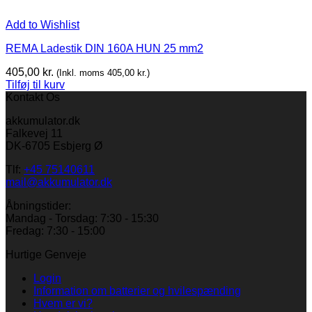
Add to Wishlist
REMA Ladestik DIN 160A HUN 25 mm2
405,00
kr.
(Inkl. moms
405,00
kr.
)
Tilføj til kurv
Kontakt Os
akkumulator.dk
Falkevej 11
DK-6705 Esbjerg Ø
Tlf:
+45 75140611
mail@akkumulator.dk
Åbningstider:
Mandag - Torsdag: 7:30 - 15:30
Fredag: 7:30 - 15:00
Hurtige Genveje
Login
Information om batterier og hvilespænding
Hvem er vi?