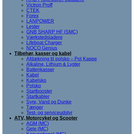
Victron Proff
CTEK
Forex
LANPOWER
Lester
GNB SHARP HF (SMC)
Værkstedsladere
Lifeboat Charger
NOCO Genius
Tilbehør, kasser og kabel
Afdækning til polsko – Pol Kappe
Alkaline, Lithium & Lygter
Batterikasser
Kabel
Kabelsko
Polsko
Startbooster
Startkabler
Syre, Vand og Dunke
Tænger
Test- og serviceudstyr
ATV, Motorcykel og Scooter
AGM (MC)
Gele (MC)