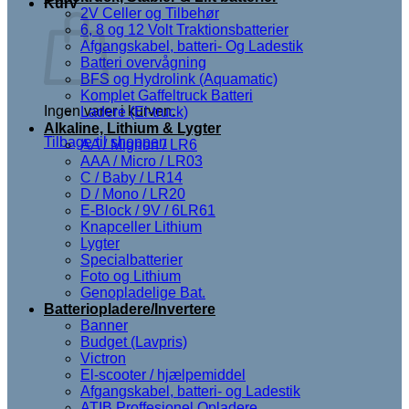
Kurv
2V Celler og Tilbehør
6, 8 og 12 Volt Traktionsbatterier
Afgangskabel, batteri- Og Ladestik
Batteri overvågning
BFS og Hydrolink (Aquamatic)
Komplet Gaffeltruck Batteri
Ingen varer i kurven.
Ladere (El-truck)
Alkaline, Lithium & Lygter
Tilbage til shoppen
AA / Mignon / LR6
AAA / Micro / LR03
C / Baby / LR14
D / Mono / LR20
E-Block / 9V / 6LR61
Knapceller Lithium
Lygter
Specialbatterier
Foto og Lithium
Genopladelige Bat.
Batteriopladere/Invertere
Banner
Budget (Lavpris)
Victron
El-scooter / hjælpemiddel
Afgangskabel, batteri- og Ladestik
ATIB Proffesionel Opladere