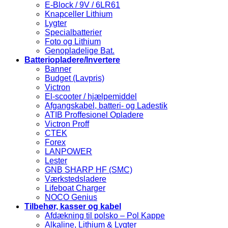
E-Block / 9V / 6LR61
Knapceller Lithium
Lygter
Specialbatterier
Foto og Lithium
Genopladelige Bat.
Batteriopladere/Invertere
Banner
Budget (Lavpris)
Victron
El-scooter / hjælpemiddel
Afgangskabel, batteri- og Ladestik
ATIB Proffesionel Opladere
Victron Proff
CTEK
Forex
LANPOWER
Lester
GNB SHARP HF (SMC)
Værkstedsladere
Lifeboat Charger
NOCO Genius
Tilbehør, kasser og kabel
Afdækning til polsko – Pol Kappe
Alkaline, Lithium & Lygter