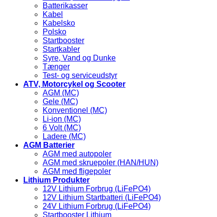
Batterikasser
Kabel
Kabelsko
Polsko
Startbooster
Startkabler
Syre, Vand og Dunke
Tænger
Test- og serviceudstyr
ATV, Motorcykel og Scooter
AGM (MC)
Gele (MC)
Konventionel (MC)
Li-ion (MC)
6 Volt (MC)
Ladere (MC)
AGM Batterier
AGM med autopoler
AGM med skruepoler (HAN/HUN)
AGM med fligepoler
Lithium Produkter
12V Lithium Forbrug (LiFePO4)
12V Lithium Startbatteri (LiFePO4)
24V Lithium Forbrug (LiFePO4)
Startbooster Lithium