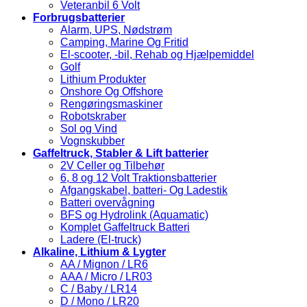
Veteranbil 6 Volt
Forbrugsbatterier
Alarm, UPS, Nødstrøm
Camping, Marine Og Fritid
El-scooter, -bil, Rehab og Hjælpemiddel
Golf
Lithium Produkter
Onshore Og Offshore
Rengøringsmaskiner
Robotskraber
Sol og Vind
Vognskubber
Gaffeltruck, Stabler & Lift batterier
2V Celler og Tilbehør
6, 8 og 12 Volt Traktionsbatterier
Afgangskabel, batteri- Og Ladestik
Batteri overvågning
BFS og Hydrolink (Aquamatic)
Komplet Gaffeltruck Batteri
Ladere (El-truck)
Alkaline, Lithium & Lygter
AA / Mignon / LR6
AAA / Micro / LR03
C / Baby / LR14
D / Mono / LR20