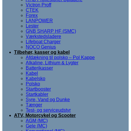
Victron Proff
CTEK
Forex
LANPOWER
Lester
GNB SHARP HF (SMC)
Værkstedsladere
Lifeboat Charger
NOCO Genius
Tilbehør, kasser og kabel
Afdækning til polsko – Pol Kappe
Alkaline, Lithium & Lygter
Batterikasser
Kabel
Kabelsko
Polsko
Startbooster
Startkabler
Syre, Vand og Dunke
Tænger
Test- og serviceudstyr
ATV, Motorcykel og Scooter
AGM (MC)
Gele (MC)