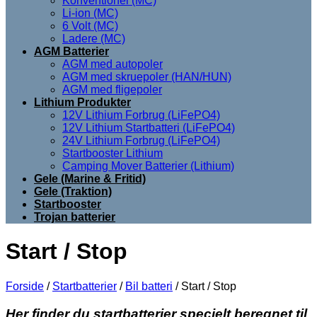
Konventionel (MC)
Li-ion (MC)
6 Volt (MC)
Ladere (MC)
AGM Batterier
AGM med autopoler
AGM med skruepoler (HAN/HUN)
AGM med fligepoler
Lithium Produkter
12V Lithium Forbrug (LiFePO4)
12V Lithium Startbatteri (LiFePO4)
24V Lithium Forbrug (LiFePO4)
Startbooster Lithium
Camping Mover Batterier (Lithium)
Gele (Marine & Fritid)
Gele (Traktion)
Startbooster
Trojan batterier
Start / Stop
Forside
/
Startbatterier
/
Bil batteri
/
Start / Stop
Her finder du startbatterier specielt beregnet til