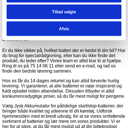
ansvar for at genanvende batterier hos Jysk Akkumulator.
Hvert år håndterer vi flere tons udtjente blybatterier, som
Tillad valgte
sendes til recycling gennem vores medlemskab i ReturBat.
Vi er stolte af at bidrage til en lidt mere bæredygtig fremtid.
Afvis
Kontakt og vejledning til stop/start
batterier
Er du ikke sikker på, hvilket batteri der er bedst til din bil? Har
du brug for specialrådgivning, eller kan du ikke finde det
produkt, du leder efter? Vores team er altid klar til at hjælpe.
Ring til os på 75 14 06 11 eller send en e-mail, og lad os
finde den bedste løsning sammen.
Hos os får du 14 dages returret og kan altid forvente hurtig
levering. Vi garanterer, at alle batterier er nøje inspiceret og
fuldt opladet inden afsendelse. Desuden tilbyder vi altid
konkurrencedygtige priser, så du får mest muligt for pengene.
Vælg Jysk Akkumulator for pålidelige start/stop-batterier, der
bringer både kvalitet og ydeevne til dit køretøj. Udforsk
hjemmesiden med et bredt udvalg, for at se vores omfattende
sortiment af batterier og lær mere om vores produkter. Vi er
her for at sikre, at du får mest muligt ud af din bilteknologi