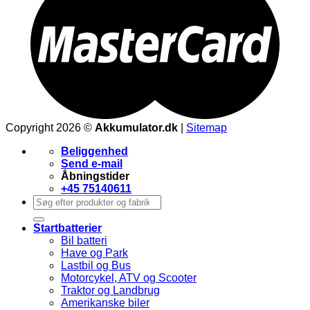
Copyright 2026 ©
Akkumulator.dk
|
Sitemap
Beliggenhed
Send e-mail
Åbningstider
+45 75140611
Søg
efter:
Startbatterier
Bil batteri
Have og Park
Lastbil og Bus
Motorcykel, ATV og Scooter
Traktor og Landbrug
Amerikanske biler