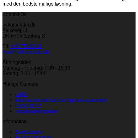
med den bedste mulige løsning.
Kontakt Os
akkumulator.dk
Falkevej 11
DK-6705 Esbjerg Ø
Tlf:
+45 75140611
mail@akkumulator.dk
Åbningstider:
Mandag - Torsdag: 7:30 - 15:30
Fredag: 7:30 - 15:00
Hurtige Genveje
Login
Information om batterier og hvilespænding
Hvem er vi?
Handelsbetingelser
Information
Startbatterier
Forbrugsbatterier