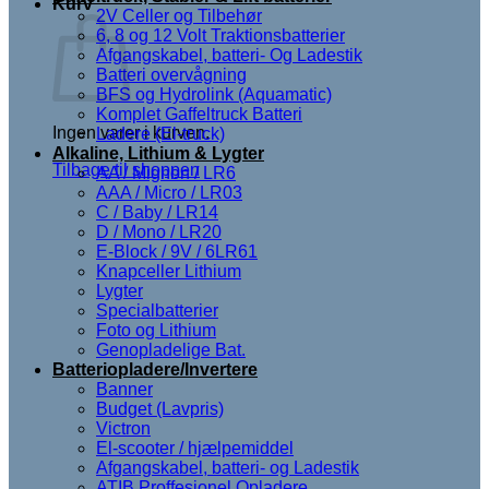
Kurv
2V Celler og Tilbehør
6, 8 og 12 Volt Traktionsbatterier
Afgangskabel, batteri- Og Ladestik
Batteri overvågning
BFS og Hydrolink (Aquamatic)
Komplet Gaffeltruck Batteri
Ingen varer i kurven.
Ladere (El-truck)
Alkaline, Lithium & Lygter
Tilbage til shoppen
AA / Mignon / LR6
AAA / Micro / LR03
C / Baby / LR14
D / Mono / LR20
E-Block / 9V / 6LR61
Knapceller Lithium
Lygter
Specialbatterier
Foto og Lithium
Genopladelige Bat.
Batteriopladere/Invertere
Banner
Budget (Lavpris)
Victron
El-scooter / hjælpemiddel
Afgangskabel, batteri- og Ladestik
ATIB Proffesionel Opladere