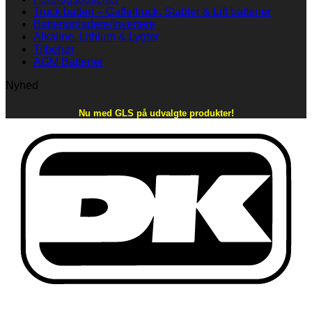
Truck batteri – Gaffeltruck, Stabler & Lift batterier
Batteriopladere/Invertere
Alkaline, Lithium & Lygter
Tilbehør
AGM Batterier
Nyhed
Nu med GLS på udvalgte produkter!