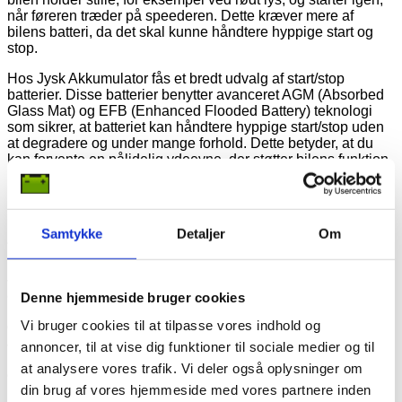
når føreren træder på speederen. Dette kræver mere af
bilens batteri, da det skal kunne håndtere hyppige start og
stop.
Hos Jysk Akkumulator fås et bredt udvalg af start/stop
batterier. Disse batterier benytter avanceret AGM (Absorbed
Glass Mat) og EFB (Enhanced Flooded Battery) teknologi
som sikrer, at batteriet kan håndtere hyppige start/stop uden
at degradere og under mange forhold. Dette betyder, at du
kan forvente en pålidelig ydeevne, der støtter bilens funktion
i koldt og varmt vejr.
Få et stort udvalg af batterier hos
Samtykke
Detaljer
Om
Jysk Akkumulator
Jysk Akkumulator er dybt specialiseret inden for batterier af
alle slags, hvilket sikrer, at kunder altid kan finde præcis det
Denne hjemmeside bruger cookies
batteri, der passer til deres specifikke behov. Med en
Vi bruger cookies til at tilpasse vores indhold og
omfattende viden og en bred vifte af batteriløsninger kan
Jysk Akkumulator imødekomme de mest unikke og
annoncer, til at vise dig funktioner til sociale medier og til
krævende krav fra alle typer køretøjer. Denne specialisering
at analysere vores trafik. Vi deler også oplysninger om
er understøttet af årtiers erfaring og en dedikation til at levere
din brug af vores hjemmeside med vores partnere inden
kun produkter af højeste kvalitet. Dette engagement i