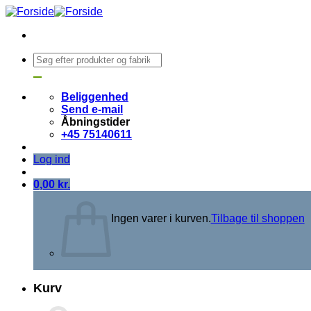
Fortsæt
til
indhold
Søg
efter:
Beliggenhed
Send e-mail
Åbningstider
+45 75140611
Log ind
0,00
kr.
Ingen varer i kurven.
Tilbage til shoppen
Kurv