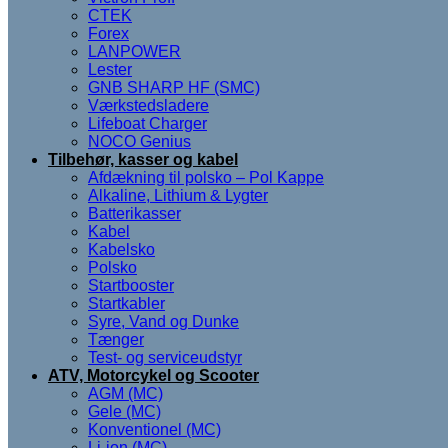
CTEK
Forex
LANPOWER
Lester
GNB SHARP HF (SMC)
Værkstedsladere
Lifeboat Charger
NOCO Genius
Tilbehør, kasser og kabel
Afdækning til polsko – Pol Kappe
Alkaline, Lithium & Lygter
Batterikasser
Kabel
Kabelsko
Polsko
Startbooster
Startkabler
Syre, Vand og Dunke
Tænger
Test- og serviceudstyr
ATV, Motorcykel og Scooter
AGM (MC)
Gele (MC)
Konventionel (MC)
Li-ion (MC)