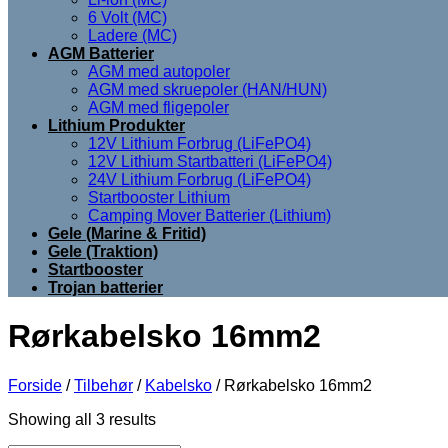
6 Volt (MC)
Ladere (MC)
AGM Batterier
AGM med autopoler
AGM med skruepoler (HAN/HUN)
AGM med fligepoler
Lithium Produkter
12V Lithium Forbrug (LiFePO4)
12V Lithium Startbatteri (LiFePO4)
24V Lithium Forbrug (LiFePO4)
Startbooster Lithium
Camping Mover Batterier (Lithium)
Gele (Marine & Fritid)
Gele (Traktion)
Startbooster
Trojan batterier
Rørkabelsko 16mm2
Forside
/
Tilbehør
/
Kabelsko
/
Rørkabelsko 16mm2
Showing all 3 results