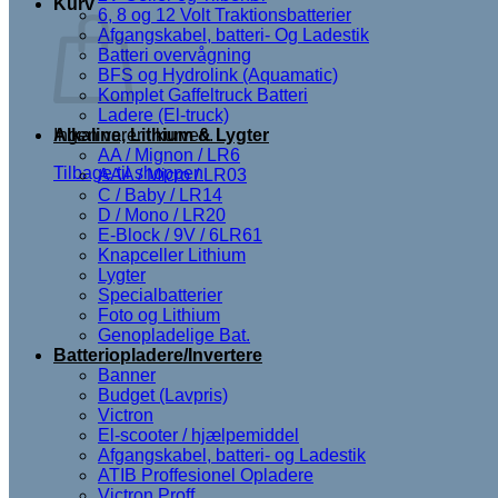
Kurv
6, 8 og 12 Volt Traktionsbatterier
Afgangskabel, batteri- Og Ladestik
Batteri overvågning
BFS og Hydrolink (Aquamatic)
Komplet Gaffeltruck Batteri
Ladere (El-truck)
Ingen varer i kurven.
Alkaline, Lithium & Lygter
AA / Mignon / LR6
Tilbage til shoppen
AAA / Micro / LR03
C / Baby / LR14
D / Mono / LR20
E-Block / 9V / 6LR61
Knapceller Lithium
Lygter
Specialbatterier
Foto og Lithium
Genopladelige Bat.
Batteriopladere/Invertere
Banner
Budget (Lavpris)
Victron
El-scooter / hjælpemiddel
Afgangskabel, batteri- og Ladestik
ATIB Proffesionel Opladere
Victron Proff