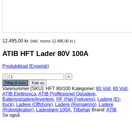
12.495,00
kr.
(Inkl. moms
12.495,00
kr.
)
ATIB HFT Lader 80V 100A
Produktblad (Engelsk)
ATIB
HFT
Tilføj til kurv
Køb nu
Lader
Varenummer (SKU):
HFT 80/100
Kategorier:
80 Volt
,
80 Volt
,
80V
ATIB Elettronica
,
ATIB Proffesionel Opladere
,
100A
Batteriopladere/Invertere
,
HF (Høj Frekvens)
,
Ladere (El-
antal
truck)
,
Ladere (Offshore)
,
Ladere (Rengøring)
,
Ladere
(Robotskraber)
,
Ladestrøm 100A
,
Tilbehør
Brand:
ATIB
Se også