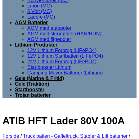
Konventionel (MC)
Li-ion (MC)
6 Volt (MC)
Ladere (MC)
AGM Batterier
AGM med autopoler
AGM med skruepoler (HAN/HUN)
AGM med fligepoler
Lithium Produkter
12V Lithium Forbrug (LiFePO4)
12V Lithium Startbatteri (LiFePO4)
24V Lithium Forbrug (LiFePO4)
Startbooster Lithium
Camping Mover Batterier (Lithium)
Gele (Marine & Fritid)
Gele (Traktion)
Startbooster
Trojan batterier
ATIB HFT Lader 80V 100A
Forside
/
Truck batteri - Gaffeltruck, Stabler & Lift batterier
/