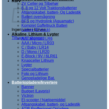
Kurv
2V Celler og Tilbehør
6, 8 og 12 Volt Traktionsbatterier
Afgangskabel, batteri- Og Ladestik
Batteri overvågning
BFS og Hydrolink (Aquamatic)
Komplet Gaffeltruck Batteri
Ingen varer i kurven.
Ladere (El-truck)
Alkaline, Lithium & Lygter
Tilbage til shoppen
AA / Mignon / LR6
AAA / Micro / LR03
C / Baby / LR14
D / Mono / LR20
E-Block / 9V / 6LR61
Knapceller Lithium
Lygter
Specialbatterier
Foto og Lithium
Genopladelige Bat.
Batteriopladere/Invertere
Banner
Budget (Lavpris)
Victron
El-scooter / hjælpemiddel
Afgangskabel, batteri- og Ladestik
ATIB Proffesionel Opladere