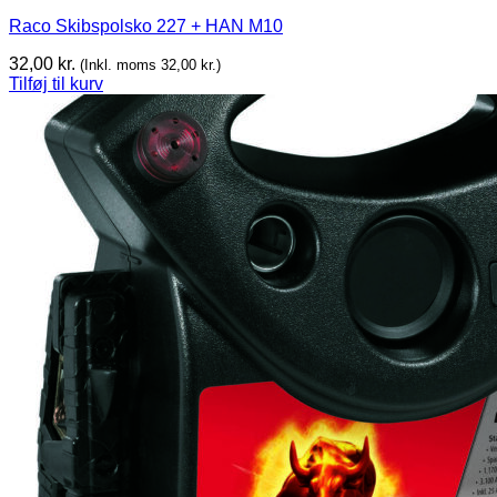
Raco Skibspolsko 227 + HAN M10
32,00
kr.
(Inkl. moms
32,00
kr.
)
Tilføj til kurv