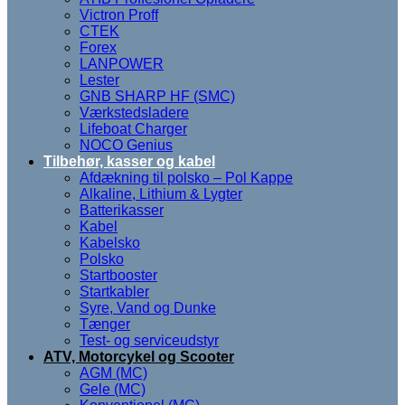
Victron Proff
CTEK
Forex
LANPOWER
Lester
GNB SHARP HF (SMC)
Værkstedsladere
Lifeboat Charger
NOCO Genius
Tilbehør, kasser og kabel
Afdækning til polsko – Pol Kappe
Alkaline, Lithium & Lygter
Batterikasser
Kabel
Kabelsko
Polsko
Startbooster
Startkabler
Syre, Vand og Dunke
Tænger
Test- og serviceudstyr
ATV, Motorcykel og Scooter
AGM (MC)
Gele (MC)