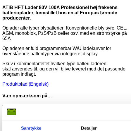
ATIB HFT Lader 80V 100A Professionel høj frekvens
batterioplader, fremstillet hos en af Europas førende
producenter.
Oplader alle typer blybatterier: Konventionelle bly syre, GEL,
AGM, monoblok, PzS/PzB celler osv. med en strømstyrke på
65A
Opladeren er fuld programmerbar W/U ladekurver for
ovenstående batterityper via integreret display
Skriv i kommentarfeltet hvilken type batteri laderen
skal anvendes til, og den vil blive leveret med det passende
program indlagt.
Produktblad (Engelsk)
Vær opmærksom på…
Vær altid sikker på at du vælger den rigtige størrelse og
kapacitet, så du får fat på den rigtige oplader. Du skal først og
fremmest lægge mærke til spændingen (volt). Der findes
enten 6 volt, 12 volt eller 24 volt. Oftest kan du se på udstyret
Samtykke
Detaljer
eller slå op i brugsmanualen, hvilken spænding system