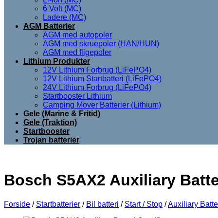
6 Volt (MC)
Ladere (MC)
AGM Batterier
AGM med autopoler
AGM med skruepoler (HAN/HUN)
AGM med fligepoler
Lithium Produkter
12V Lithium Forbrug (LiFePO4)
12V Lithium Startbatteri (LiFePO4)
24V Lithium Forbrug (LiFePO4)
Startbooster Lithium
Camping Mover Batterier (Lithium)
Gele (Marine & Fritid)
Gele (Traktion)
Startbooster
Trojan batterier
Bosch S5AX2 Auxiliary Batter
Forside
/
Startbatterier
/
Bil batteri
/
Start / Stop
/
Auxiliary Batte