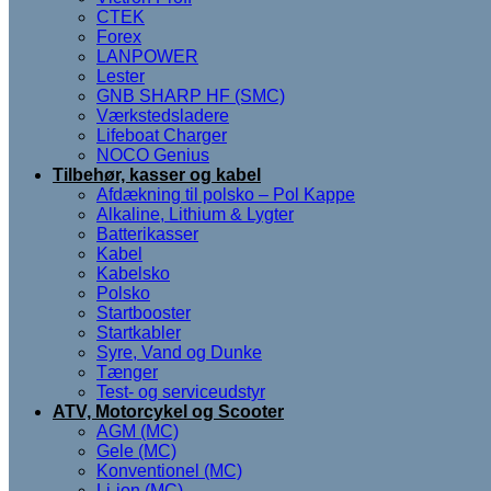
CTEK
Forex
LANPOWER
Lester
GNB SHARP HF (SMC)
Værkstedsladere
Lifeboat Charger
NOCO Genius
Tilbehør, kasser og kabel
Afdækning til polsko – Pol Kappe
Alkaline, Lithium & Lygter
Batterikasser
Kabel
Kabelsko
Polsko
Startbooster
Startkabler
Syre, Vand og Dunke
Tænger
Test- og serviceudstyr
ATV, Motorcykel og Scooter
AGM (MC)
Gele (MC)
Konventionel (MC)
Li-ion (MC)