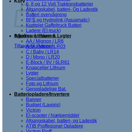
Kurv
6, 8 og 12 Volt Traktionsbatterier
Afgangskabel, batteri- Og Ladestik
Batteri overvågning
BFS og Hydrolink (Aquamatic)
Komplet Gaffeltruck Batteri
Ladere (El-truck)
Ingen varer i kurven.
Alkaline, Lithium & Lygter
AA / Mignon / LR6
Tilbage til shoppen
AAA / Micro / LR03
C / Baby / LR14
D / Mono / LR20
E-Block / 9V / 6LR61
Knapceller Lithium
Lygter
Specialbatterier
Foto og Lithium
Genopladelige Bat.
Batteriopladere/Invertere
Banner
Budget (Lavpris)
Victron
El-scooter / hjælpemiddel
Afgangskabel, batteri- og Ladestik
ATIB Proffesionel Opladere
Victron Proff