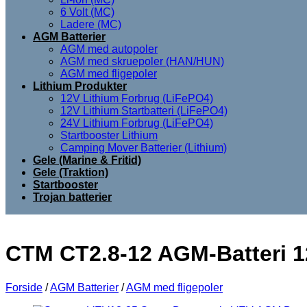
6 Volt (MC)
Ladere (MC)
AGM Batterier
AGM med autopoler
AGM med skruepoler (HAN/HUN)
AGM med fligepoler
Lithium Produkter
12V Lithium Forbrug (LiFePO4)
12V Lithium Startbatteri (LiFePO4)
24V Lithium Forbrug (LiFePO4)
Startbooster Lithium
Camping Mover Batterier (Lithium)
Gele (Marine & Fritid)
Gele (Traktion)
Startbooster
Trojan batterier
CTM CT2.8-12 AGM-Batteri 1
Forside
/
AGM Batterier
/
AGM med fligepoler