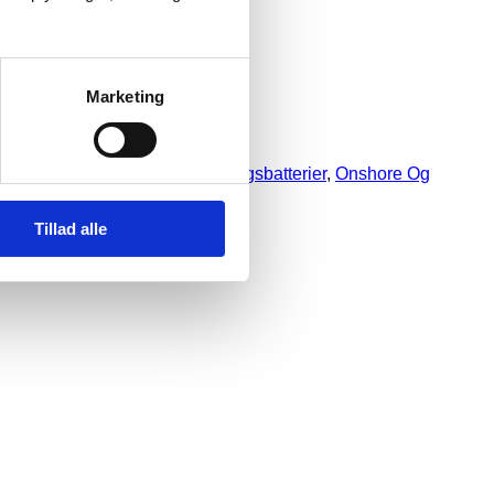
Marketing
dard
,
EB/VNS Standard
,
Forbrugsbatterier
,
Onshore Og
Tillad alle