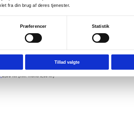
et fra din brug af deres tjenester.
F1
Præferencer
Statistik
ter)
,
AGM med fligepoler
,
Alarm, UPS, Nødstrøm
,
EB/VNS Stan
Tillad valgte
)
3,00
kr.
(Inkl. moms
3,00
kr.
)