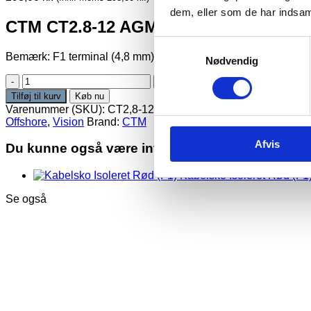
dem, eller som de har indsaml
CTM CT2.8-12 AGM-Batteri 12V 2.8Ah 
Samtykkevalg
Bemærk: F1 terminal (4,8 mm)
Nødvendig
CTM
CT2.8-
Tilføj til kurv
Køb nu
12
Varenummer (SKU):
CT2,8-12
Kategorier:
AGM
,
AGM (El-scoo
AGM-
Offshore
,
Vision
Brand:
CTM
Batteri
12V
Afvis
Du kunne også være interesseret i…
2.8Ah
F1
Kabelsko Isoleret Rød (F1
antal
Se også