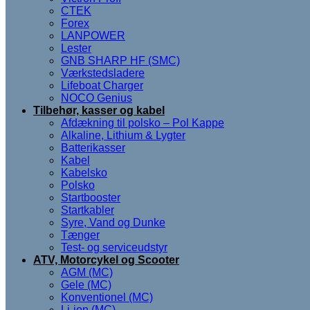
CTEK
Forex
LANPOWER
Lester
GNB SHARP HF (SMC)
Værkstedsladere
Lifeboat Charger
NOCO Genius
Tilbehør, kasser og kabel
Afdækning til polsko – Pol Kappe
Alkaline, Lithium & Lygter
Batterikasser
Kabel
Kabelsko
Polsko
Startbooster
Startkabler
Syre, Vand og Dunke
Tænger
Test- og serviceudstyr
ATV, Motorcykel og Scooter
AGM (MC)
Gele (MC)
Konventionel (MC)
Li-ion (MC)