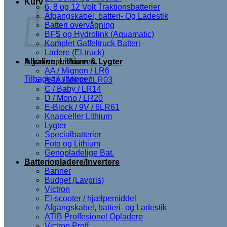
Kurv
6, 8 og 12 Volt Traktionsbatterier
Afgangskabel, batteri- Og Ladestik
Batteri overvågning
BFS og Hydrolink (Aquamatic)
Komplet Gaffeltruck Batteri
Ladere (El-truck)
Ingen varer i kurven.
Alkaline, Lithium & Lygter
AA / Mignon / LR6
Tilbage til shoppen
AAA / Micro / LR03
C / Baby / LR14
D / Mono / LR20
E-Block / 9V / 6LR61
Knapceller Lithium
Lygter
Specialbatterier
Foto og Lithium
Genopladelige Bat.
Batteriopladere/Invertere
Banner
Budget (Lavpris)
Victron
El-scooter / hjælpemiddel
Afgangskabel, batteri- og Ladestik
ATIB Proffesionel Opladere
Victron Proff