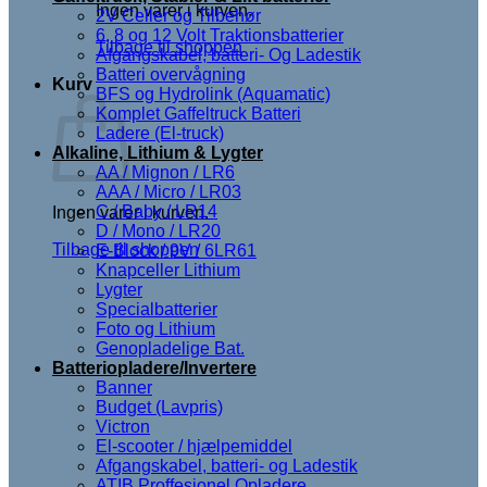
Ingen varer i kurven.
2V Celler og Tilbehør
6, 8 og 12 Volt Traktionsbatterier
Tilbage til shoppen
Afgangskabel, batteri- Og Ladestik
Batteri overvågning
Kurv
BFS og Hydrolink (Aquamatic)
Komplet Gaffeltruck Batteri
Ladere (El-truck)
Alkaline, Lithium & Lygter
AA / Mignon / LR6
AAA / Micro / LR03
C / Baby / LR14
Ingen varer i kurven.
D / Mono / LR20
Tilbage til shoppen
E-Block / 9V / 6LR61
Knapceller Lithium
Lygter
Specialbatterier
Foto og Lithium
Genopladelige Bat.
Batteriopladere/Invertere
Banner
Budget (Lavpris)
Victron
El-scooter / hjælpemiddel
Afgangskabel, batteri- og Ladestik
ATIB Proffesionel Opladere