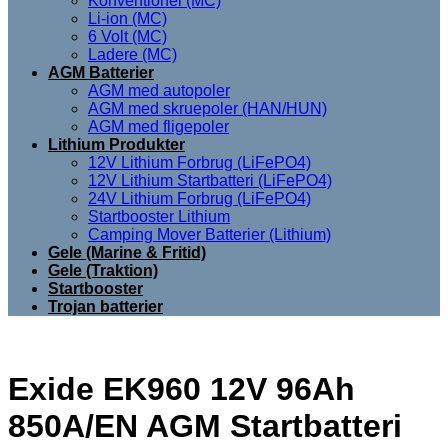
Konventionel (MC)
Li-ion (MC)
6 Volt (MC)
Ladere (MC)
AGM Batterier
AGM med autopoler
AGM med skruepoler (HAN/HUN)
AGM med fligepoler
Lithium Produkter
12V Lithium Forbrug (LiFePO4)
12V Lithium Startbatteri (LiFePO4)
24V Lithium Forbrug (LiFePO4)
Startbooster Lithium
Camping Mover Batterier (Lithium)
Gele (Marine & Fritid)
Gele (Traktion)
Startbooster
Trojan batterier
Exide EK960 12V 96Ah
850A/EN AGM Startbatteri