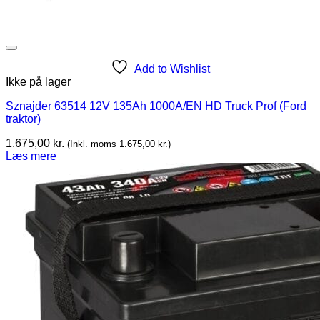
Add to Wishlist
Ikke på lager
Sznajder 63514 12V 135Ah 1000A/EN HD Truck Prof (Ford
traktor)
1.675,00
kr.
(Inkl. moms
1.675,00
kr.
)
Læs mere