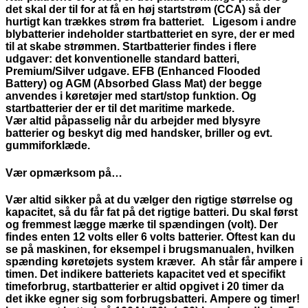
det skal der til for at få en høj startstrøm (CCA) så der
hurtigt kan trækkes strøm fra batteriet. Ligesom i andre
blybatterier indeholder startbatteriet en syre, der er med
til at skabe strømmen. Startbatterier findes i flere
udgaver: det konventionelle standard batteri,
Premium/Silver udgave. EFB (Enhanced Flooded
Battery) og AGM (Absorbed Glass Mat) der begge
anvendes i køretøjer med start/stop funktion. Og
startbatterier der er til det maritime markede.
Vær altid påpasselig når du arbejder med blysyre
batterier og beskyt dig med handsker, briller og evt.
gummiforklæde.
Vær opmærksom på…
Vær altid sikker på at du vælger den rigtige størrelse og
kapacitet, så du får fat på det rigtige batteri. Du skal først
og fremmest lægge mærke til spændingen (volt). Der
findes enten 12 volts eller 6 volts batterier. Oftest kan du
se på maskinen, for eksempel i brugsmanualen, hvilken
spænding køretøjets system kræver. Ah står får ampere i
timen. Det indikere batteriets kapacitet ved et specifikt
timeforbrug, startbatterier er altid opgivet i 20 timer da
det ikke egner sig som forbrugsbatteri. Ampere og timer!