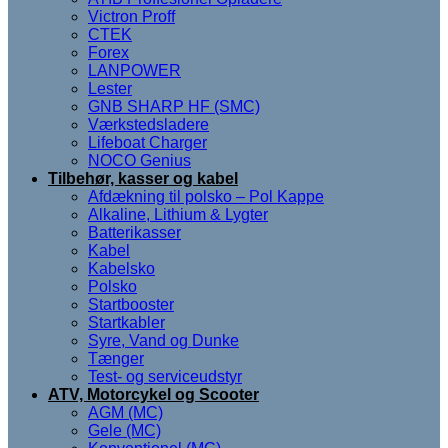
Victron Proff
CTEK
Forex
LANPOWER
Lester
GNB SHARP HF (SMC)
Værkstedsladere
Lifeboat Charger
NOCO Genius
Tilbehør, kasser og kabel
Afdækning til polsko – Pol Kappe
Alkaline, Lithium & Lygter
Batterikasser
Kabel
Kabelsko
Polsko
Startbooster
Startkabler
Syre, Vand og Dunke
Tænger
Test- og serviceudstyr
ATV, Motorcykel og Scooter
AGM (MC)
Gele (MC)