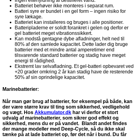
Ingen efterfyldning af destilleret vand.
Batteriet behøver ikke monteres i separat rum.
Batteri syre er bundet i en gel form – ingen risiko for
syre lækage.
Batteriet kan installeres og bruges i alle positioner.
Batteripladerne er solidt forankret i gelen og derfor er
gel batteriet meget vibrationssikkert.
Kan modstå gentagne dybe afladninger, helt ned til
80% af den samlede kapacitet. Dette lader dig bruge
batterier med et mindre antal amperetimer end
tilsvarende standard batterier og stadig have meget
energi til rådighed.
Ekstremt lav selvafladning. Et gel-batteri opbevaret ved
+20 grader omkring 2 år kan stadig have de resterende
50% af sin oprindelige kapacitet.
Marinebatterier:
Når man gør brug af batterier, for eksempel på både, kan
der være større krav til ting som sikkerhed, vedligehold
og vægt. Hos
Akkumulator.dk
har vi derfor et stort
udvalg af marinebatterier, som sikrer god effekt og
sikkerhed, mens du er på vandet. Blandt andet findes
der mange modeller med Deep-Cycle, så du ikke skal
tænke på at lade batteriet op, før det når i bund. Du får