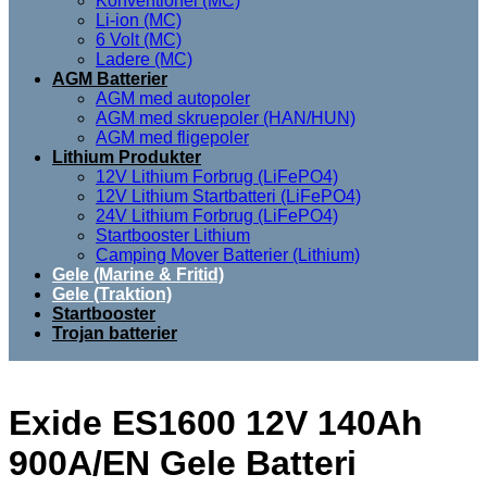
Konventionel (MC)
Li-ion (MC)
6 Volt (MC)
Ladere (MC)
AGM Batterier
AGM med autopoler
AGM med skruepoler (HAN/HUN)
AGM med fligepoler
Lithium Produkter
12V Lithium Forbrug (LiFePO4)
12V Lithium Startbatteri (LiFePO4)
24V Lithium Forbrug (LiFePO4)
Startbooster Lithium
Camping Mover Batterier (Lithium)
Gele (Marine & Fritid)
Gele (Traktion)
Startbooster
Trojan batterier
Exide ES1600 12V 140Ah
900A/EN Gele Batteri