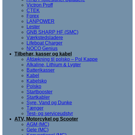
Victron Proff
CTEK
Forex
LANPOWER
Lester
GNB SHARP HF (SMC)
Værkstedsladere
Lifeboat Charger
NOCO Genius
Tilbehør, kasser og kabel
Afdækning til polsko – Pol Kappe
Alkaline, Lithium & Lygter
Batterikasser
Kabel
Kabelsko
Polsko
Startbooster
Startkabler
Syre, Vand og Dunke
Tænger
Test- og serviceudstyr
ATV, Motorcykel og Scooter
AGM (MC)
Gele (MC)