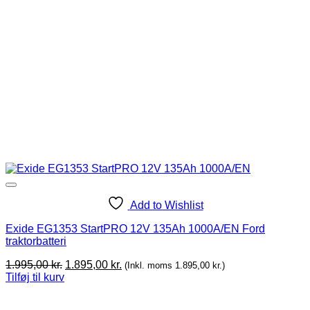
Add to Wishlist
Exide EG1353 StartPRO 12V 135Ah 1000A/EN Ford
traktorbatteri
Original
Current
1.995,00
kr.
1.895,00
kr.
(Inkl. moms
1.895,00
kr.
)
price
price
Tilføj til kurv
was:
is:
1.995,00 kr..
1.895,00 kr..