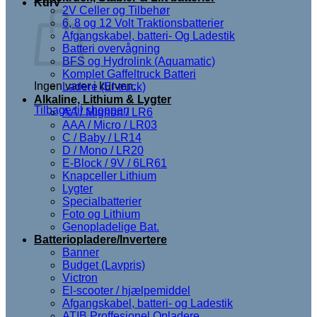
Kurv
2V Celler og Tilbehør
6, 8 og 12 Volt Traktionsbatterier
Afgangskabel, batteri- Og Ladestik
Batteri overvågning
BFS og Hydrolink (Aquamatic)
Komplet Gaffeltruck Batteri
Ingen varer i kurven.
Ladere (El-truck)
Alkaline, Lithium & Lygter
Tilbage til shoppen
AA / Mignon / LR6
AAA / Micro / LR03
C / Baby / LR14
D / Mono / LR20
E-Block / 9V / 6LR61
Knapceller Lithium
Lygter
Specialbatterier
Foto og Lithium
Genopladelige Bat.
Batteriopladere/Invertere
Banner
Budget (Lavpris)
Victron
El-scooter / hjælpemiddel
Afgangskabel, batteri- og Ladestik
ATIB Proffesionel Opladere