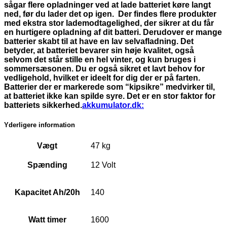
sågar flere opladninger ved at lade batteriet køre langt
ned, før du lader det op igen. Der findes flere produkter
med ekstra stor lademodtagelighed, der sikrer at du får
en hurtigere opladning af dit batteri. Derudover er mange
batterier skabt til at have en lav selvafladning. Det
betyder, at batteriet bevarer sin høje kvalitet, også
selvom det står stille en hel vinter, og kun bruges i
sommersæsonen. Du er også sikret et lavt behov for
vedligehold, hvilket er ideelt for dig der er på farten.
Batterier der er markerede som “kipsikre” medvirker til,
at batteriet ikke kan spilde syre. Det er en stor faktor for
batteriets sikkerhed.
akkumulator.dk:
Yderligere information
Vægt
47 kg
Spænding
12 Volt
Kapacitet Ah/20h
140
Watt timer
1600