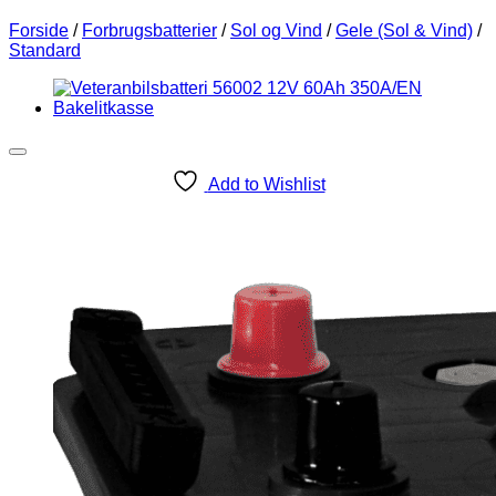
Forside
/
Forbrugsbatterier
/
Sol og Vind
/
Gele (Sol & Vind)
/
Standard
Add to Wishlist