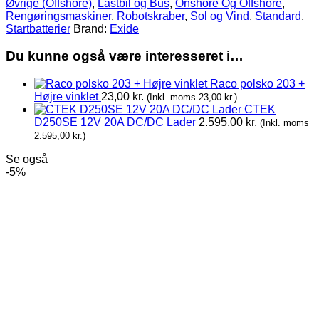
Øvrige (Offshore)
,
Lastbil og Bus
,
Onshore Og Offshore
,
Rengøringsmaskiner
,
Robotskraber
,
Sol og Vind
,
Standard
,
Startbatterier
Brand:
Exide
Du kunne også være interesseret i…
Raco polsko 203 +
Højre vinklet
23,00
kr.
(Inkl. moms
23,00
kr.
)
CTEK
D250SE 12V 20A DC/DC Lader
2.595,00
kr.
(Inkl. moms
2.595,00
kr.
)
Se også
-5%