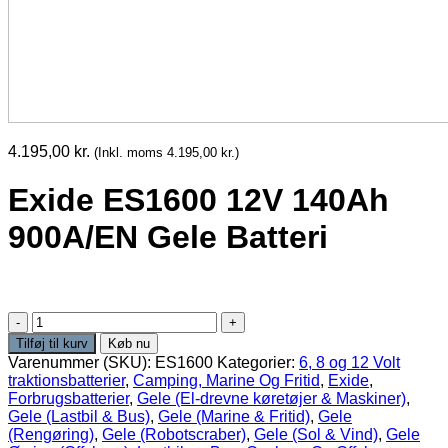
4.195,00
kr.
(Inkl. moms
4.195,00
kr.
)
Exide ES1600 12V 140Ah
900A/EN Gele Batteri
Exide
ES1600
Tilføj til kurv
Køb nu
12V
Varenummer (SKU):
ES1600
Kategorier:
6, 8 og 12 Volt
140Ah
traktionsbatterier
,
Camping, Marine Og Fritid
,
Exide
,
900A/EN
Forbrugsbatterier
,
Gele (El-drevne køretøjer & Maskiner)
,
Gele
Gele (Lastbil & Bus)
,
Gele (Marine & Fritid)
,
Gele
Batteri
(Rengøring)
,
Gele (Robotscraber)
,
Gele (Sol & Vind)
,
Gele
antal