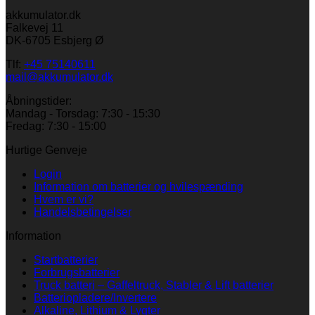
akkumulator.dk
Falkevej 11
DK-6705 Esbjerg Ø
Tlf:
+45 75140611
mail@akkumulator.dk
Åbningstider:
Mandag - Torsdag: 7:30 - 15:30
Fredag: 7:30 - 15:00
Hurtige Genveje
Login
Information om batterier og hvilespænding
Hvem er vi?
Handelsbetingelser
Information
Startbatterier
Forbrugsbatterier
Truck batteri – Gaffeltruck, Stabler & Lift batterier
Batteriopladere/Invertere
Alkaline, Lithium & Lygter