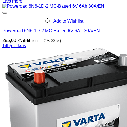
Læs mere
Add to Wishlist
Poweroad 6N6-1D-2 MC-Batteri 6V 6Ah 30A/EN
295,00
kr.
(Inkl. moms
295,00
kr.
)
Tilføj til kurv