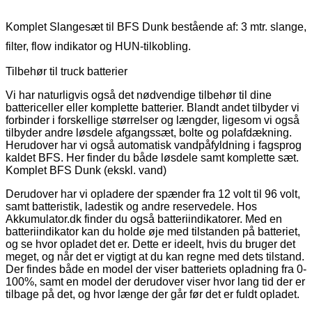
Komplet Slangesæt til BFS Dunk bestående af: 3 mtr. slange,
filter, flow indikator og HUN-tilkobling.
Tilbehør til truck batterier
Vi har naturligvis også det nødvendige tilbehør til dine
battericeller eller komplette batterier. Blandt andet tilbyder vi
forbinder i forskellige størrelser og længder, ligesom vi også
tilbyder andre løsdele afgangssæt, bolte og polafdækning.
Herudover har vi også automatisk vandpåfyldning i fagsprog
kaldet BFS. Her finder du både løsdele samt komplette sæt.
Komplet BFS Dunk (ekskl. vand)
Derudover har vi opladere der spænder fra 12 volt til 96 volt,
samt batteristik, ladestik og andre reservedele. Hos
Akkumulator.dk finder du også batteriindikatorer. Med en
batteriindikator kan du holde øje med tilstanden på batteriet,
og se hvor opladet det er. Dette er ideelt, hvis du bruger det
meget, og når det er vigtigt at du kan regne med dets tilstand.
Der findes både en model der viser batteriets opladning fra 0-
100%, samt en model der derudover viser hvor lang tid der er
tilbage på det, og hvor længe der går før det er fuldt opladet.