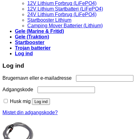
12V Lithium Forbrug (LiFePO4)
12V Lithium Startbatteri (LiFePO4)
24V Lithium Forbrug (LiFePO4)
Startbooster Lithium
Camping Mover Batterier (Lithium)
Gele (Marine & Fritid)
Gele (Traktion)
Startbooster
Trojan batterier
Log ind
Log ind
Påkrævet
Brugernavn eller e-mailadresse
Påkrævet
Adgangskode
Husk mig
Log ind
Mistet din adgangskode?