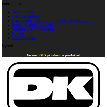
Information
Startbatterier
Forbrugsbatterier
Truck batteri – Gaffeltruck, Stabler & Lift batterier
Batteriopladere/Invertere
Alkaline, Lithium & Lygter
Tilbehør
AGM Batterier
Nyhed
Nu med GLS på udvalgte produkter!