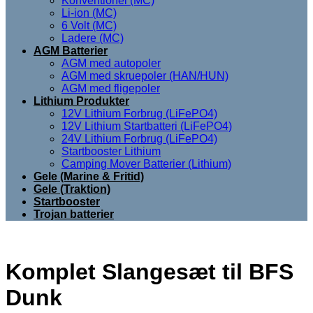
Konventionel (MC)
Li-ion (MC)
6 Volt (MC)
Ladere (MC)
AGM Batterier
AGM med autopoler
AGM med skruepoler (HAN/HUN)
AGM med fligepoler
Lithium Produkter
12V Lithium Forbrug (LiFePO4)
12V Lithium Startbatteri (LiFePO4)
24V Lithium Forbrug (LiFePO4)
Startbooster Lithium
Camping Mover Batterier (Lithium)
Gele (Marine & Fritid)
Gele (Traktion)
Startbooster
Trojan batterier
Komplet Slangesæt til BFS
Dunk