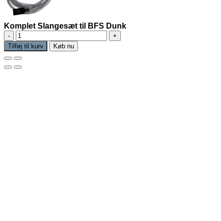
Komplet Slangesæt til BFS Dunk
Komplet
Slangesæt
Tilføj til kurv
Køb nu
til
BFS
Dunk
antal