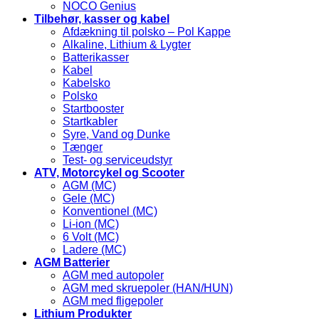
NOCO Genius
Tilbehør, kasser og kabel
Afdækning til polsko – Pol Kappe
Alkaline, Lithium & Lygter
Batterikasser
Kabel
Kabelsko
Polsko
Startbooster
Startkabler
Syre, Vand og Dunke
Tænger
Test- og serviceudstyr
ATV, Motorcykel og Scooter
AGM (MC)
Gele (MC)
Konventionel (MC)
Li-ion (MC)
6 Volt (MC)
Ladere (MC)
AGM Batterier
AGM med autopoler
AGM med skruepoler (HAN/HUN)
AGM med fligepoler
Lithium Produkter