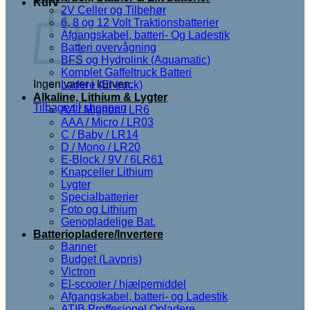
Kurv
2V Celler og Tilbehør
6, 8 og 12 Volt Traktionsbatterier
Afgangskabel, batteri- Og Ladestik
Batteri overvågning
BFS og Hydrolink (Aquamatic)
Komplet Gaffeltruck Batteri
Ingen varer i kurven.
Ladere (El-truck)
Alkaline, Lithium & Lygter
Tilbage til shoppen
AA / Mignon / LR6
AAA / Micro / LR03
C / Baby / LR14
D / Mono / LR20
E-Block / 9V / 6LR61
Knapceller Lithium
Lygter
Specialbatterier
Foto og Lithium
Genopladelige Bat.
Batteriopladere/Invertere
Banner
Budget (Lavpris)
Victron
El-scooter / hjælpemiddel
Afgangskabel, batteri- og Ladestik
ATIB Proffesionel Opladere