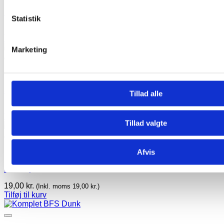
BFS Forgrening 3×10 MM
Statistik
20,00
kr.
(Inkl. moms
20,00
kr.
)
Tilføj til kurv
Marketing
Add to Wishlist
80V BFS Aquamatic sæt
Tillad alle
3.983,00
kr.
(Inkl. moms
3.983,00
kr.
)
Tilføj til kurv
Tillad valgte
Add to Wishlist
Afvis
BFS Flyder 39 MM
19,00
kr.
(Inkl. moms
19,00
kr.
)
Tilføj til kurv