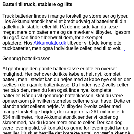
Batteri til truck, stablere og lifts
Truck batterier findes i mange forskellige størrelser og typer.
Hos Akkumulator.dk har vi et bredt udvalg af batterier til din
gaffeltruck, stabler eller lift. På denne side kan du læse
meget mere om batterierne og de mærker vi tilbyder, ligesom
du også kan finde tilbehør til dem, for eksempel
opladere. Hos
Akkumulator.dk
tilbyder vi både komplette
truckbatterier, men også individuelle celler, ned til to volt.
Genbrug batterikassen
At genbruge den gamle batterikasse er ofte en overset
mulighed. Her behøver du ikke købe et helt nyt, komplet
batteri, men i stedet kan du nøjes med at købe nye celler, der
sættes i den gamle batterikasse. Du finder nye 2-volts celler
her på siden, men du kan også finde nye, komplette
batterier. Når du vil genbruge batterikassen, skal du være
opmærksom på hvilken størrelse cellerne skal have. Dette er
blandt andet cellens højde. Vi tilbyder 2-volts celler med
mange forskellige højder, der rangerer fra 261 millimeter til
634 millimeter. Hos Akkumulator.dk sender vi kabler og
skruer med, når du køber mere end to celler. Der kan dog
være leveringstid, så kontakt os gerne for leveringstid før du
bestiller. Husk at bestille det korrekte antal, og vær’ sikker på