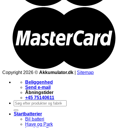
Copyright 2026 ©
Akkumulator.dk
|
Sitemap
Beliggenhed
Send e-mail
Åbningstider
+45 75140611
Søg
efter:
Startbatterier
Bil batteri
Have og Park