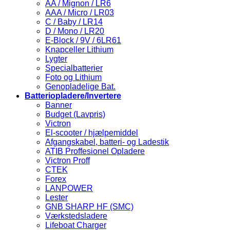
AA / Mignon / LR6
AAA / Micro / LR03
C / Baby / LR14
D / Mono / LR20
E-Block / 9V / 6LR61
Knapceller Lithium
Lygter
Specialbatterier
Foto og Lithium
Genopladelige Bat.
Batteriopladere/Invertere
Banner
Budget (Lavpris)
Victron
El-scooter / hjælpemiddel
Afgangskabel, batteri- og Ladestik
ATIB Proffesionel Opladere
Victron Proff
CTEK
Forex
LANPOWER
Lester
GNB SHARP HF (SMC)
Værkstedsladere
Lifeboat Charger