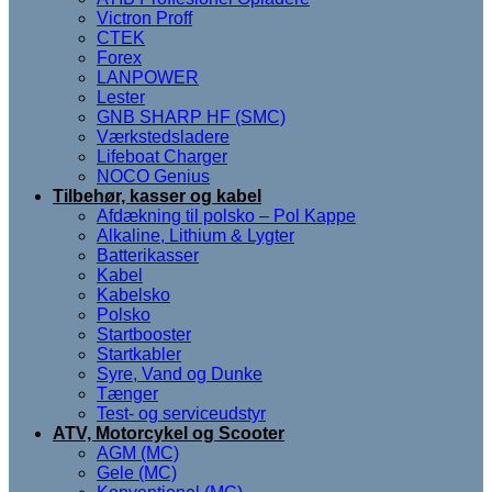
Victron Proff
CTEK
Forex
LANPOWER
Lester
GNB SHARP HF (SMC)
Værkstedsladere
Lifeboat Charger
NOCO Genius
Tilbehør, kasser og kabel
Afdækning til polsko – Pol Kappe
Alkaline, Lithium & Lygter
Batterikasser
Kabel
Kabelsko
Polsko
Startbooster
Startkabler
Syre, Vand og Dunke
Tænger
Test- og serviceudstyr
ATV, Motorcykel og Scooter
AGM (MC)
Gele (MC)