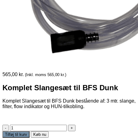
565,00
kr.
(Inkl. moms
565,00
kr.
)
Komplet Slangesæt til BFS Dunk
Komplet Slangesæt til BFS Dunk bestående af: 3 mtr. slange,
filter, flow indikator og HUN-tilkobling.
Komplet
Slangesæt
Tilføj til kurv
Køb nu