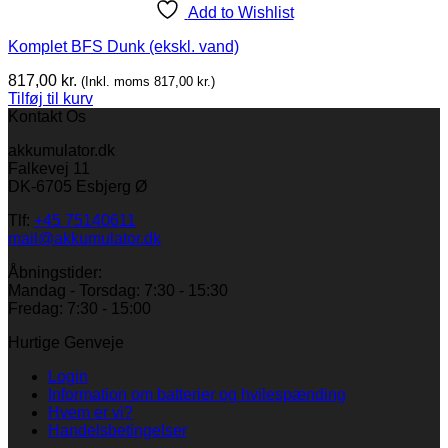
Add to Wishlist
Komplet BFS Dunk (ekskl. vand)
817,00
kr.
(Inkl. moms
817,00
kr.
)
Tilføj til kurv
Kontakt Os
akkumulator.dk
Falkevej 11
DK-6705 Esbjerg Ø
Tlf:
+45 75140611
mail@akkumulator.dk
Åbningstider:
Mandag - Torsdag: 7:30 - 15:30
Fredag: 7:30 - 15:00
Hurtige Genveje
Login
Information om batterier og hvilespænding
Hvem er vi?
Handelsbetingelser