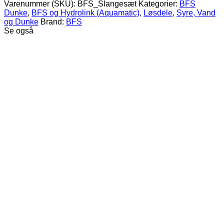
til
Varenummer (SKU):
BFS_Slangesæt
Kategorier:
BFS
BFS
Dunke
,
BFS og Hydrolink (Aquamatic)
,
Løsdele
,
Syre, Vand
Dunk
og Dunke
Brand:
BFS
antal
Se også