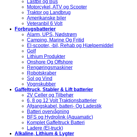
Lastbil og Bus
Motorcykel, ATV og Scooter
Traktor og Landbrug
Amerikanske biler
Veteranbil 6 Volt
Forbrugsbatterier
Alarm, UPS, Nødstrøm
Camping, Marine Og Fritid
El-scooter, -bil, Rehab og Hjælpemiddel
Golf
Lithium Produkter
Onshore Og Offshore
Rengøringsmaskiner
Robotskraber
Sol og Vind
Vognskubber
Gaffeltruck, Stabler & Lift batterier
2V Celler og Tilbehør
6, 8 og 12 Volt Traktionsbatterier
Afgangskabel, batteri- Og Ladestik
Batteri overvågning
BFS og Hydrolink (Aquamatic)
Komplet Gaffeltruck Batteri
Ladere (El-truck)
Alkaline, Lithium & Lygter