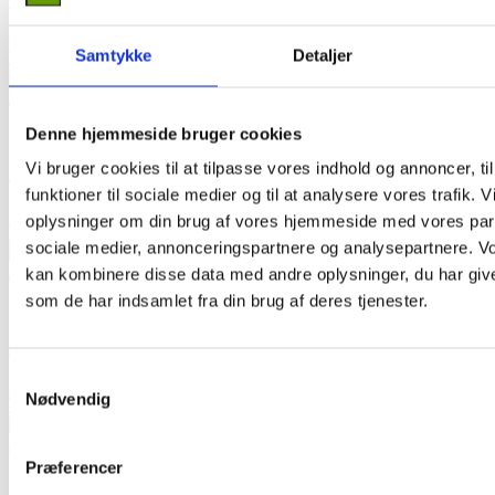
BFS Flyder 49 MM
21,00
kr.
(Inkl. moms
21,00
kr.
)
Samtykke
Detaljer
Tilføj til kurv
Denne hjemmeside bruger cookies
Add to Wishlist
Vi bruger cookies til at tilpasse vores indhold og annoncer, til
BFS Flyder 20 MM
funktioner til sociale medier og til at analysere vores trafik. 
15,00
kr.
(Inkl. moms
15,00
kr.
)
oplysninger om din brug af vores hjemmeside med vores part
Tilføj til kurv
sociale medier, annonceringspartnere og analysepartnere. V
kan kombinere disse data med andre oplysninger, du har give
som de har indsamlet fra din brug af deres tjenester.
Add to Wishlist
BFS Vinkel Reduktion 10/6 MM
Samtykkevalg
25,00
kr.
(Inkl. moms
25,00
kr.
)
Nødvendig
Tilføj til kurv
Præferencer
Add to Wishlist