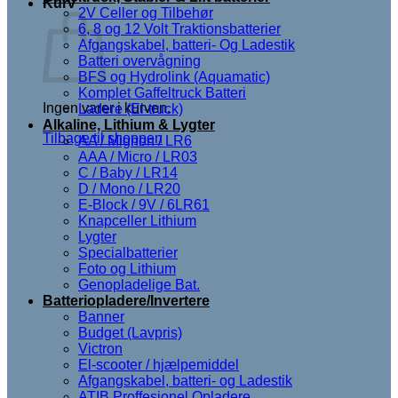
Kurv
2V Celler og Tilbehør
6, 8 og 12 Volt Traktionsbatterier
Afgangskabel, batteri- Og Ladestik
Batteri overvågning
BFS og Hydrolink (Aquamatic)
Komplet Gaffeltruck Batteri
Ingen varer i kurven.
Ladere (El-truck)
Alkaline, Lithium & Lygter
Tilbage til shoppen
AA / Mignon / LR6
AAA / Micro / LR03
C / Baby / LR14
D / Mono / LR20
E-Block / 9V / 6LR61
Knapceller Lithium
Lygter
Specialbatterier
Foto og Lithium
Genopladelige Bat.
Batteriopladere/Invertere
Banner
Budget (Lavpris)
Victron
El-scooter / hjælpemiddel
Afgangskabel, batteri- og Ladestik
ATIB Proffesionel Opladere