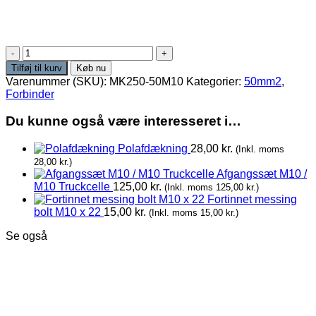
Mellemkabel
250mm
Tilføj til kurv
Køb nu
50mm2
Varenummer (SKU):
MK250-50M10
Kategorier:
50mm2
,
antal
Forbinder
Du kunne også være interesseret i…
Polafdækning
28,00
kr.
(Inkl. moms
28,00
kr.
)
Afgangssæt M10 /
M10 Truckcelle
125,00
kr.
(Inkl. moms
125,00
kr.
)
Fortinnet messing
bolt M10 x 22
15,00
kr.
(Inkl. moms
15,00
kr.
)
Se også