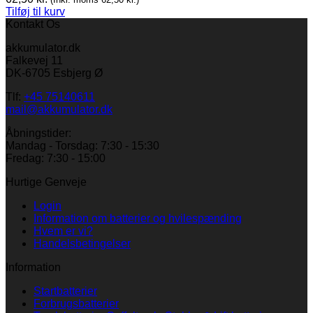
Tilføj til kurv
Kontakt Os
akkumulator.dk
Falkevej 11
DK-6705 Esbjerg Ø
Tlf:
+45 75140611
mail@akkumulator.dk
Åbningstider:
Mandag - Torsdag: 7:30 - 15:30
Fredag: 7:30 - 15:00
Hurtige Genveje
Login
Information om batterier og hvilespænding
Hvem er vi?
Handelsbetingelser
Information
Startbatterier
Forbrugsbatterier