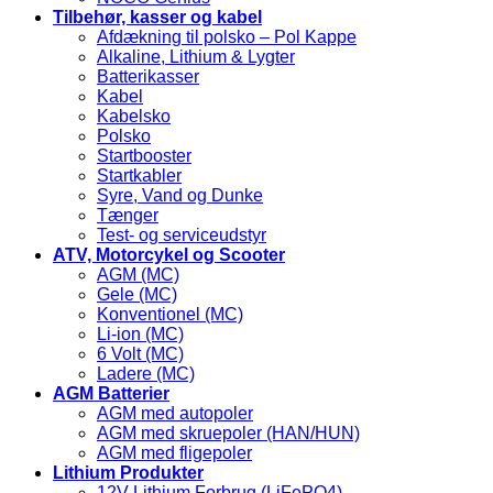
Tilbehør, kasser og kabel
Afdækning til polsko – Pol Kappe
Alkaline, Lithium & Lygter
Batterikasser
Kabel
Kabelsko
Polsko
Startbooster
Startkabler
Syre, Vand og Dunke
Tænger
Test- og serviceudstyr
ATV, Motorcykel og Scooter
AGM (MC)
Gele (MC)
Konventionel (MC)
Li-ion (MC)
6 Volt (MC)
Ladere (MC)
AGM Batterier
AGM med autopoler
AGM med skruepoler (HAN/HUN)
AGM med fligepoler
Lithium Produkter
12V Lithium Forbrug (LiFePO4)