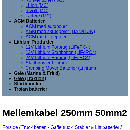
Konventionel (MC)
Li-ion (MC)
6 Volt (MC)
Ladere (MC)
AGM Batterier
AGM med autopoler
AGM med skruepoler (HAN/HUN)
AGM med fligepoler
Lithium Produkter
12V Lithium Forbrug (LiFePO4)
12V Lithium Startbatteri (LiFePO4)
24V Lithium Forbrug (LiFePO4)
Startbooster Lithium
Camping Mover Batterier (Lithium)
Gele (Marine & Fritid)
Gele (Traktion)
Startbooster
Trojan batterier
Mellemkabel 250mm 50mm2
Forside
/
Truck batteri - Gaffeltruck, Stabler & Lift batterier
/