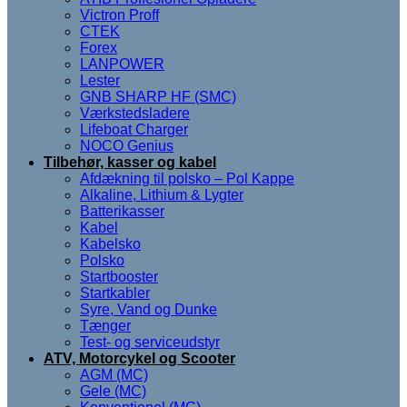
Victron Proff
CTEK
Forex
LANPOWER
Lester
GNB SHARP HF (SMC)
Værkstedsladere
Lifeboat Charger
NOCO Genius
Tilbehør, kasser og kabel
Afdækning til polsko – Pol Kappe
Alkaline, Lithium & Lygter
Batterikasser
Kabel
Kabelsko
Polsko
Startbooster
Startkabler
Syre, Vand og Dunke
Tænger
Test- og serviceudstyr
ATV, Motorcykel og Scooter
AGM (MC)
Gele (MC)