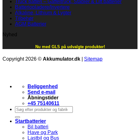
Truck batteri – Gaffeltruck, Stabler & Lift batterier
Batteriopladere/Invertere
Alkaline, Lithium & Lygter
Tilbehør
AGM Batterier
Nyhed
Nu med GLS på udvalgte produkter!
Copyright 2026 ©
Akkumulator.dk
|
Sitemap
Beliggenhed
Send e-mail
Åbningstider
+45 75140611
Søg
efter:
Startbatterier
Bil batteri
Have og Park
Lastbil og Bus