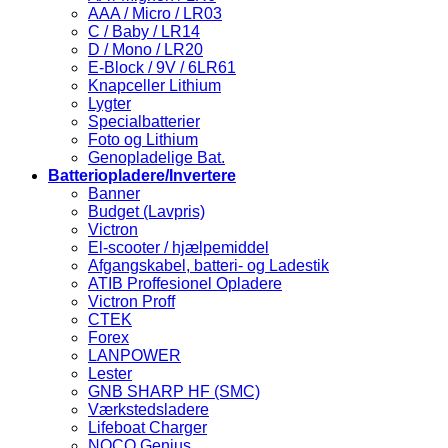
AAA / Micro / LR03
C / Baby / LR14
D / Mono / LR20
E-Block / 9V / 6LR61
Knapceller Lithium
Lygter
Specialbatterier
Foto og Lithium
Genopladelige Bat.
Batteriopladere/Invertere
Banner
Budget (Lavpris)
Victron
El-scooter / hjælpemiddel
Afgangskabel, batteri- og Ladestik
ATIB Proffesionel Opladere
Victron Proff
CTEK
Forex
LANPOWER
Lester
GNB SHARP HF (SMC)
Værkstedsladere
Lifeboat Charger
NOCO Genius