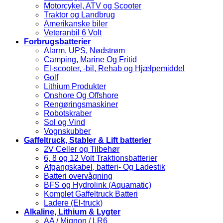
Motorcykel, ATV og Scooter
Traktor og Landbrug
Amerikanske biler
Veteranbil 6 Volt
Forbrugsbatterier
Alarm, UPS, Nødstrøm
Camping, Marine Og Fritid
El-scooter, -bil, Rehab og Hjælpemiddel
Golf
Lithium Produkter
Onshore Og Offshore
Rengøringsmaskiner
Robotskraber
Sol og Vind
Vognskubber
Gaffeltruck, Stabler & Lift batterier
2V Celler og Tilbehør
6, 8 og 12 Volt Traktionsbatterier
Afgangskabel, batteri- Og Ladestik
Batteri overvågning
BFS og Hydrolink (Aquamatic)
Komplet Gaffeltruck Batteri
Ladere (El-truck)
Alkaline, Lithium & Lygter
AA / Mignon / LR6