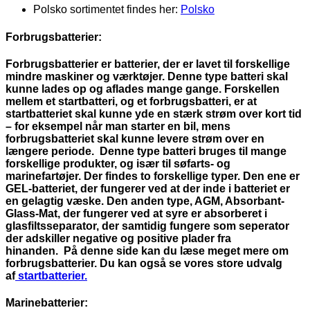
Polsko sortimentet findes her:
Polsko
Forbrugsbatterier:
Forbrugsbatterier er batterier, der er lavet til forskellige
mindre maskiner og værktøjer. Denne type batteri skal
kunne lades op og aflades mange gange. Forskellen
mellem et startbatteri, og et forbrugsbatteri, er at
startbatteriet skal kunne yde en stærk strøm over kort tid
– for eksempel når man starter en bil, mens
forbrugsbatteriet skal kunne levere strøm over en
længere periode. Denne type batteri bruges til mange
forskellige produkter, og især til søfarts- og
marinefartøjer. Der findes to forskellige typer. Den ene er
GEL-batteriet, der fungerer ved at der inde i batteriet er
en gelagtig væske. Den anden type, AGM, Absorbant-
Glass-Mat, der fungerer ved at syre er absorberet i
glasfiltsseparator, der samtidig fungere som seperator
der adskiller negative og positive plader fra
hinanden. På denne side kan du læse meget mere om
forbrugsbatterier. Du kan også se vores store udvalg
af
startbatterier.
Marinebatterier: