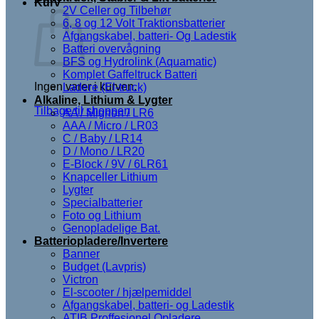
Kurv
2V Celler og Tilbehør
6, 8 og 12 Volt Traktionsbatterier
Afgangskabel, batteri- Og Ladestik
Batteri overvågning
BFS og Hydrolink (Aquamatic)
Komplet Gaffeltruck Batteri
Ingen varer i kurven.
Ladere (El-truck)
Alkaline, Lithium & Lygter
Tilbage til shoppen
AA / Mignon / LR6
AAA / Micro / LR03
C / Baby / LR14
D / Mono / LR20
E-Block / 9V / 6LR61
Knapceller Lithium
Lygter
Specialbatterier
Foto og Lithium
Genopladelige Bat.
Batteriopladere/Invertere
Banner
Budget (Lavpris)
Victron
El-scooter / hjælpemiddel
Afgangskabel, batteri- og Ladestik
ATIB Proffesionel Opladere