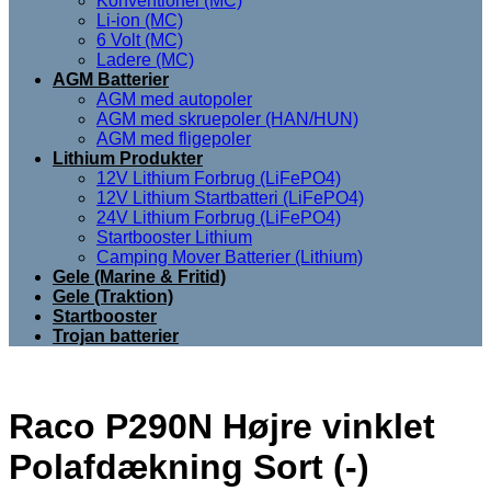
Konventionel (MC)
Li-ion (MC)
6 Volt (MC)
Ladere (MC)
AGM Batterier
AGM med autopoler
AGM med skruepoler (HAN/HUN)
AGM med fligepoler
Lithium Produkter
12V Lithium Forbrug (LiFePO4)
12V Lithium Startbatteri (LiFePO4)
24V Lithium Forbrug (LiFePO4)
Startbooster Lithium
Camping Mover Batterier (Lithium)
Gele (Marine & Fritid)
Gele (Traktion)
Startbooster
Trojan batterier
Raco P290N Højre vinklet
Polafdækning Sort (-)