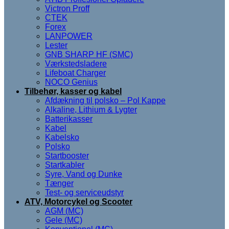
Victron Proff
CTEK
Forex
LANPOWER
Lester
GNB SHARP HF (SMC)
Værkstedsladere
Lifeboat Charger
NOCO Genius
Tilbehør, kasser og kabel
Afdækning til polsko – Pol Kappe
Alkaline, Lithium & Lygter
Batterikasser
Kabel
Kabelsko
Polsko
Startbooster
Startkabler
Syre, Vand og Dunke
Tænger
Test- og serviceudstyr
ATV, Motorcykel og Scooter
AGM (MC)
Gele (MC)