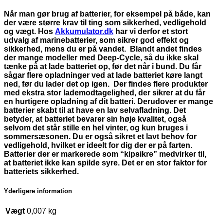
Når man gør brug af batterier, for eksempel på både, kan
der være større krav til ting som sikkerhed, vedligehold
og vægt. Hos
Akkumulator.dk
har vi derfor et stort
udvalg af marinebatterier, som sikrer god effekt og
sikkerhed, mens du er på vandet. Blandt andet findes
der mange modeller med Deep-Cycle, så du ikke skal
tænke på at lade batteriet op, før det når i bund. Du får
sågar flere opladninger ved at lade batteriet køre langt
ned, før du lader det op igen. Der findes flere produkter
med ekstra stor lademodtagelighed, der sikrer at du får
en hurtigere opladning af dit batteri. Derudover er mange
batterier skabt til at have en lav selvafladning. Det
betyder, at batteriet bevarer sin høje kvalitet, også
selvom det står stille en hel vinter, og kun bruges i
sommersæsonen. Du er også sikret et lavt behov for
vedligehold, hvilket er ideelt for dig der er på farten.
Batterier der er markerede som “kipsikre” medvirker til,
at batteriet ikke kan spilde syre. Det er en stor faktor for
batteriets sikkerhed.
Yderligere information
Vægt
0,007 kg