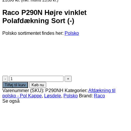
(Inkl. moms
23,00
kr.
)
Raco P290N Højre vinklet
Polafdækning Sort (-)
Polsko sortimentet findes her:
Polsko
Raco
P290N
Tilføj til kurv
Køb nu
Højre
Varenummer (SKU):
P290NH
Kategorier:
Afdækning til
vinklet
polsko - Pol Kappe
,
Løsdele
,
Polsko
Brand:
Raco
Polafdækning
Se også
Sort
(-)
antal