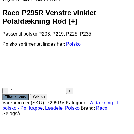
(Inkl. moms
23,00
kr.
)
Raco P295R Venstre vinklet
Polafdækning Rød (+)
Passer til polsko P203, P219, P225, P235
Polsko sortimentet findes her:
Polsko
Raco
P295R
Tilføj til kurv
Køb nu
Venstre
Varenummer (SKU):
P295RV
Kategorier:
Afdækning til
vinklet
polsko - Pol Kappe
,
Løsdele
,
Polsko
Brand:
Raco
Polafdækning
Se også
Rød
(+)
antal