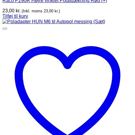
Raco P290R Højre vinklet Polafdækning Rød (+)
23,00
kr.
(Inkl. moms
23,00
kr.
)
Tilføj til kurv