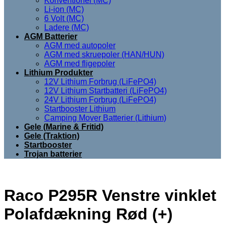
Konventionel (MC)
Li-ion (MC)
6 Volt (MC)
Ladere (MC)
AGM Batterier
AGM med autopoler
AGM med skruepoler (HAN/HUN)
AGM med fligepoler
Lithium Produkter
12V Lithium Forbrug (LiFePO4)
12V Lithium Startbatteri (LiFePO4)
24V Lithium Forbrug (LiFePO4)
Startbooster Lithium
Camping Mover Batterier (Lithium)
Gele (Marine & Fritid)
Gele (Traktion)
Startbooster
Trojan batterier
Raco P295R Venstre vinklet
Polafdækning Rød (+)