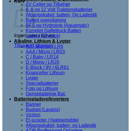
Kurv
2V Celler og Tilbehør
6, 8 og 12 Volt Traktionsbatterier
Afgangskabel, batteri- Og Ladestik
Batteri overvågning
BFS og Hydrolink (Aquamatic)
Komplet Gaffeltruck Batteri
Ingen varer i kurven.
Ladere (El-truck)
Alkaline, Lithium & Lygter
Tilbage til shoppen
AA / Mignon / LR6
AAA / Micro / LR03
C / Baby / LR14
D / Mono / LR20
E-Block / 9V / 6LR61
Knapceller Lithium
Lygter
Specialbatterier
Foto og Lithium
Genopladelige Bat.
Batteriopladere/Invertere
Banner
Budget (Lavpris)
Victron
El-scooter / hjælpemiddel
Afgangskabel, batteri- og Ladestik
ATIB Proffesionel Opladere