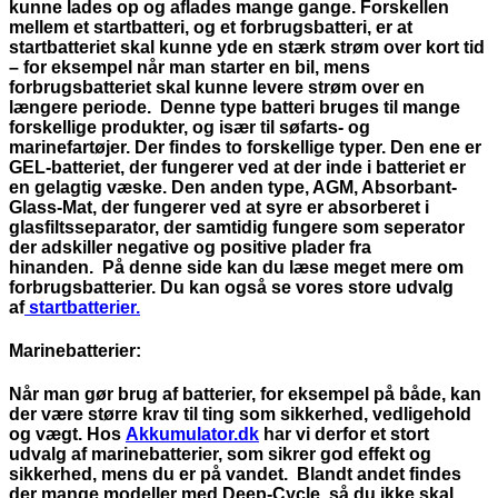
kunne lades op og aflades mange gange. Forskellen
mellem et startbatteri, og et forbrugsbatteri, er at
startbatteriet skal kunne yde en stærk strøm over kort tid
– for eksempel når man starter en bil, mens
forbrugsbatteriet skal kunne levere strøm over en
længere periode. Denne type batteri bruges til mange
forskellige produkter, og især til søfarts- og
marinefartøjer. Der findes to forskellige typer. Den ene er
GEL-batteriet, der fungerer ved at der inde i batteriet er
en gelagtig væske. Den anden type, AGM, Absorbant-
Glass-Mat, der fungerer ved at syre er absorberet i
glasfiltsseparator, der samtidig fungere som seperator
der adskiller negative og positive plader fra
hinanden. På denne side kan du læse meget mere om
forbrugsbatterier. Du kan også se vores store udvalg
af
startbatterier.
Marinebatterier:
Når man gør brug af batterier, for eksempel på både, kan
der være større krav til ting som sikkerhed, vedligehold
og vægt. Hos
Akkumulator.dk
har vi derfor et stort
udvalg af marinebatterier, som sikrer god effekt og
sikkerhed, mens du er på vandet. Blandt andet findes
der mange modeller med Deep-Cycle, så du ikke skal