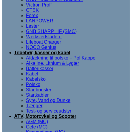
Victron Proff
CTEK
Forex
LANPOWER
Lester
GNB SHARP HF (SMC)
Værkstedsladere
Lifeboat Charger
NOCO Genius
Tilbehør, kasser og kabel
Afdækning til polsko – Pol Kappe
Alkaline, Lithium & Lygter
Batterikasser
Kabel
Kabelsko
Polsko
Startbooster
Startkabler
Syre, Vand og Dunke
Tænger
Test- og serviceudstyr
ATV, Motorcykel og Scooter
AGM (MC)
Gele (MC)