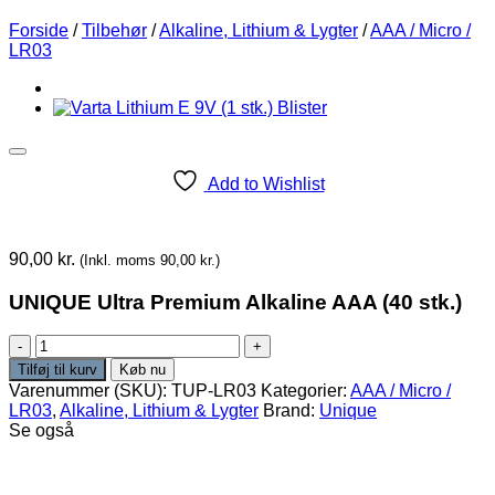
Forside
/
Tilbehør
/
Alkaline, Lithium & Lygter
/
AAA / Micro /
LR03
Add to Wishlist
90,00
kr.
(Inkl. moms
90,00
kr.
)
UNIQUE Ultra Premium Alkaline AAA (40 stk.)
UNIQUE
Ultra
Tilføj til kurv
Køb nu
Premium
Varenummer (SKU):
TUP-LR03
Kategorier:
AAA / Micro /
Alkaline
LR03
,
Alkaline, Lithium & Lygter
Brand:
Unique
AAA
Se også
(40
stk.)
antal