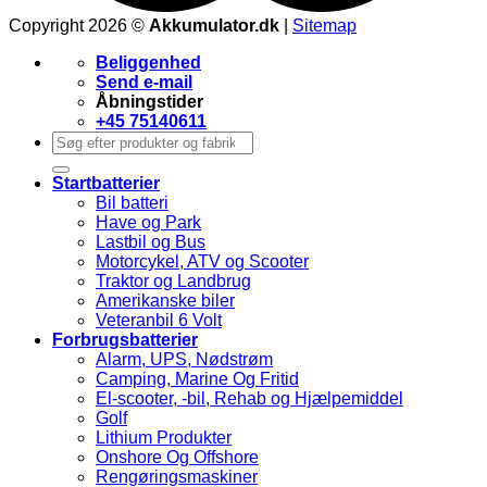
Copyright 2026 ©
Akkumulator.dk
|
Sitemap
Beliggenhed
Send e-mail
Åbningstider
+45 75140611
Søg
efter:
Startbatterier
Bil batteri
Have og Park
Lastbil og Bus
Motorcykel, ATV og Scooter
Traktor og Landbrug
Amerikanske biler
Veteranbil 6 Volt
Forbrugsbatterier
Alarm, UPS, Nødstrøm
Camping, Marine Og Fritid
El-scooter, -bil, Rehab og Hjælpemiddel
Golf
Lithium Produkter
Onshore Og Offshore
Rengøringsmaskiner