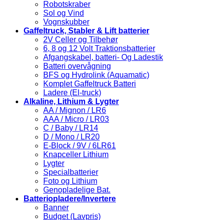
Robotskraber
Sol og Vind
Vognskubber
Gaffeltruck, Stabler & Lift batterier
2V Celler og Tilbehør
6, 8 og 12 Volt Traktionsbatterier
Afgangskabel, batteri- Og Ladestik
Batteri overvågning
BFS og Hydrolink (Aquamatic)
Komplet Gaffeltruck Batteri
Ladere (El-truck)
Alkaline, Lithium & Lygter
AA / Mignon / LR6
AAA / Micro / LR03
C / Baby / LR14
D / Mono / LR20
E-Block / 9V / 6LR61
Knapceller Lithium
Lygter
Specialbatterier
Foto og Lithium
Genopladelige Bat.
Batteriopladere/Invertere
Banner
Budget (Lavpris)