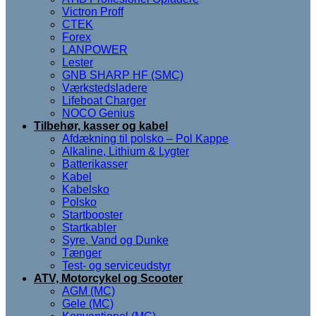
Victron Proff
CTEK
Forex
LANPOWER
Lester
GNB SHARP HF (SMC)
Værkstedsladere
Lifeboat Charger
NOCO Genius
Tilbehør, kasser og kabel
Afdækning til polsko – Pol Kappe
Alkaline, Lithium & Lygter
Batterikasser
Kabel
Kabelsko
Polsko
Startbooster
Startkabler
Syre, Vand og Dunke
Tænger
Test- og serviceudstyr
ATV, Motorcykel og Scooter
AGM (MC)
Gele (MC)