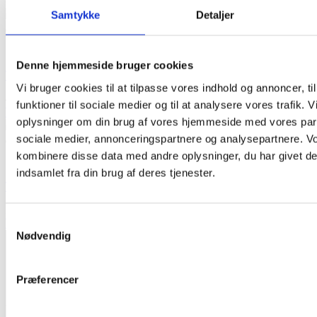
-17%
Samtykke
Detaljer
Add to Wishlist
Denne hjemmeside bruger cookies
Varta Industrial Alkaline C/LR14/MN1400 (20 Styk)
Vi bruger cookies til at tilpasse vores indhold og annoncer, til
Original
Current
132,50
kr.
110,00
kr.
(Inkl. moms
110,00
kr.
)
funktioner til sociale medier og til at analysere vores trafik. 
price
price
Tilføj til kurv
oplysninger om din brug af vores hjemmeside med vores part
was:
is:
132,50 kr..
110,00 kr..
sociale medier, annonceringspartnere og analysepartnere. V
kombinere disse data med andre oplysninger, du har givet de
Add to Wishlist
indsamlet fra din brug af deres tjenester.
Vinnic CR2450 (5 styk)
55,00
kr.
(Inkl. moms
55,00
kr.
)
Samtykkevalg
Tilføj til kurv
Nødvendig
Kontakt Os
akkumulator.dk
Falkevej 11
Præferencer
DK-6705 Esbjerg Ø
Tlf:
+45 75140611