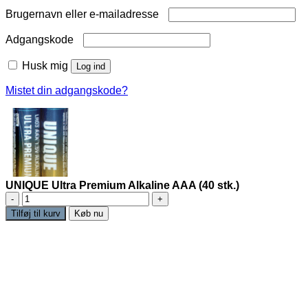
Påkrævet
Brugernavn eller e-mailadresse
Påkrævet
Adgangskode
Husk mig
Log ind
Mistet din adgangskode?
UNIQUE Ultra Premium Alkaline AAA (40 stk.)
UNIQUE
Ultra
Tilføj til kurv
Køb nu
Premium
Alkaline
AAA
(40
stk.)
antal