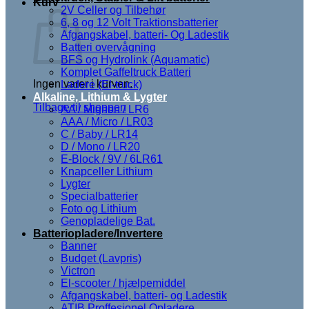
Kurv
2V Celler og Tilbehør
6, 8 og 12 Volt Traktionsbatterier
Afgangskabel, batteri- Og Ladestik
Batteri overvågning
BFS og Hydrolink (Aquamatic)
Komplet Gaffeltruck Batteri
Ingen varer i kurven.
Ladere (El-truck)
Alkaline, Lithium & Lygter
Tilbage til shoppen
AA / Mignon / LR6
AAA / Micro / LR03
C / Baby / LR14
D / Mono / LR20
E-Block / 9V / 6LR61
Knapceller Lithium
Lygter
Specialbatterier
Foto og Lithium
Genopladelige Bat.
Batteriopladere/Invertere
Banner
Budget (Lavpris)
Victron
El-scooter / hjælpemiddel
Afgangskabel, batteri- og Ladestik
ATIB Proffesionel Opladere