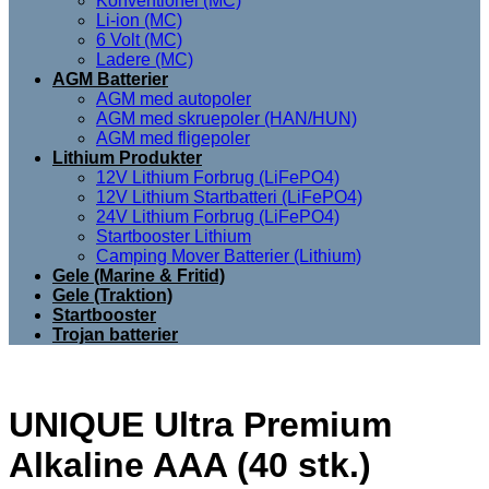
Konventionel (MC)
Li-ion (MC)
6 Volt (MC)
Ladere (MC)
AGM Batterier
AGM med autopoler
AGM med skruepoler (HAN/HUN)
AGM med fligepoler
Lithium Produkter
12V Lithium Forbrug (LiFePO4)
12V Lithium Startbatteri (LiFePO4)
24V Lithium Forbrug (LiFePO4)
Startbooster Lithium
Camping Mover Batterier (Lithium)
Gele (Marine & Fritid)
Gele (Traktion)
Startbooster
Trojan batterier
UNIQUE Ultra Premium
Alkaline AAA (40 stk.)