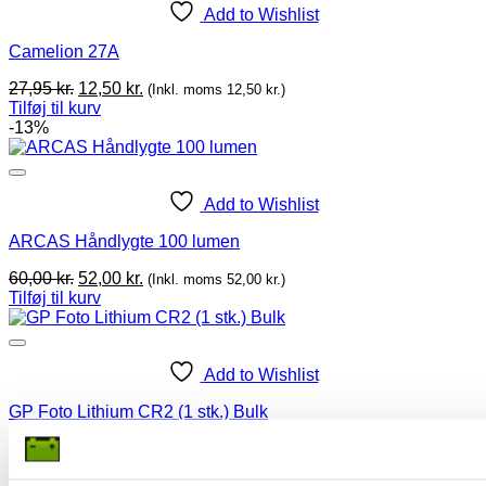
Add to Wishlist
Camelion 27A
Original
Current
27,95
kr.
12,50
kr.
(Inkl. moms
12,50
kr.
)
price
price
Tilføj til kurv
was:
is:
-13%
27,95 kr..
12,50 kr..
Add to Wishlist
ARCAS Håndlygte 100 lumen
Original
Current
60,00
kr.
52,00
kr.
(Inkl. moms
52,00
kr.
)
price
price
Tilføj til kurv
was:
is:
60,00 kr..
52,00 kr..
Add to Wishlist
GP Foto Lithium CR2 (1 stk.) Bulk
25,00
kr.
(Inkl. moms
25,00
kr.
)
Tilføj til kurv