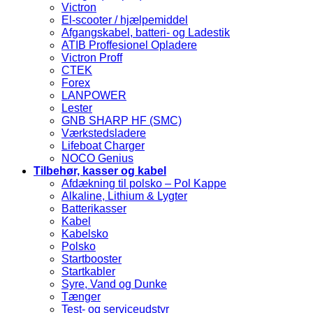
Victron
El-scooter / hjælpemiddel
Afgangskabel, batteri- og Ladestik
ATIB Proffesionel Opladere
Victron Proff
CTEK
Forex
LANPOWER
Lester
GNB SHARP HF (SMC)
Værkstedsladere
Lifeboat Charger
NOCO Genius
Tilbehør, kasser og kabel
Afdækning til polsko – Pol Kappe
Alkaline, Lithium & Lygter
Batterikasser
Kabel
Kabelsko
Polsko
Startbooster
Startkabler
Syre, Vand og Dunke
Tænger
Test- og serviceudstyr