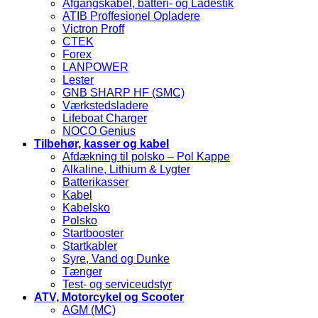
Afgangskabel, batteri- og Ladestik
ATIB Proffesionel Opladere
Victron Proff
CTEK
Forex
LANPOWER
Lester
GNB SHARP HF (SMC)
Værkstedsladere
Lifeboat Charger
NOCO Genius
Tilbehør, kasser og kabel
Afdækning til polsko – Pol Kappe
Alkaline, Lithium & Lygter
Batterikasser
Kabel
Kabelsko
Polsko
Startbooster
Startkabler
Syre, Vand og Dunke
Tænger
Test- og serviceudstyr
ATV, Motorcykel og Scooter
AGM (MC)