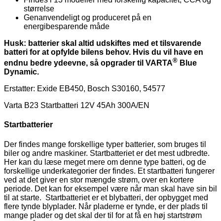
størrelse
Genanvendeligt og produceret på en
energibesparende måde
Husk: batterier skal altid udskiftes med et tilsvarende
batteri for at opfylde bilens behov. Hvis du vil have en
®
endnu bedre ydeevne, så opgrader til VARTA
Blue
Dynamic.
Erstatter: Exide EB450, Bosch S30160, 54577
Varta B23 Startbatteri 12V 45Ah 300A/EN
Startbatterier
Der findes mange forskellige typer batterier, som bruges til
biler og andre maskiner. Startbatteriet er det mest udbredte.
Her kan du læse meget mere om denne type batteri, og de
forskellige underkategorier der findes. Et startbatteri fungerer
ved at det giver en stor mængde strøm, over en kortere
periode. Det kan for eksempel være når man skal have sin bil
til at starte. Startbatteriet er et blybatteri, der opbygget med
flere tynde blyplader. Når pladerne er tynde, er der plads til
mange plader og det skal der til for at få en høj startstrøm