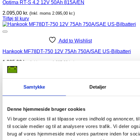
Optima RT-S 4.2 12V 50Ah 815A/EN
2.095,00
kr.
(Inkl. moms
2.095,00
kr.
)
Tilføj til kurv
Add to Wishlist
Hankook MF78DT-750 12V 75Ah 750A/SAE US-Bilbatteri
1.225,00
kr.
(Inkl. moms
1.225,00
kr.
)
Tilføj til kurv
Samtykke
Detaljer
Add to Wishlist
Sznajder 96007 Energy Plus 12V 100Ah 720A/EN
Denne hjemmeside bruger cookies
1.345,00
kr.
(Inkl. moms
1.345,00
kr.
)
Tilføj til kurv
Vi bruger cookies til at tilpasse vores indhold og annoncer, til
til sociale medier og til at analysere vores trafik. Vi deler o
brug af vores hjemmeside med vores partnere inden for soci