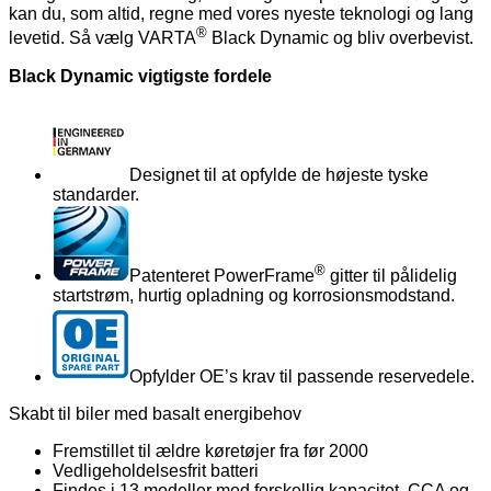
kan du, som altid, regne med vores nyeste teknologi og lang
®
levetid. Så vælg VARTA
Black Dynamic og bliv overbevist.
Black Dynamic vigtigste fordele
Designet til at opfylde de højeste tyske
standarder.
®
Patenteret PowerFrame
gitter til pålidelig
startstrøm, hurtig opladning og korrosionsmodstand.
Opfylder OE’s krav til passende reservedele.
Skabt til biler med basalt energibehov
Fremstillet til ældre køretøjer fra før 2000
Vedligeholdelsesfrit batteri
Findes i 13 modeller med forskellig kapacitet, CCA og