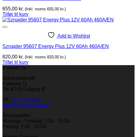
655,00
kr.
(Inkl. moms
655,00
kr.
)
Tilføj til kurv
Add to Wishlist
Sznajder 95607 Energy Plus 12V 60Ah 460A/EN
820,00
kr.
(Inkl. moms
820,00
kr.
)
Tilføj til kurv
Kontakt Os
akkumulator.dk
Falkevej 11
DK-6705 Esbjerg Ø
Tlf:
+45 75140611
mail@akkumulator.dk
Åbningstider:
Mandag - Torsdag: 7:30 - 15:30
Fredag: 7:30 - 15:00
Hurtige Genveje