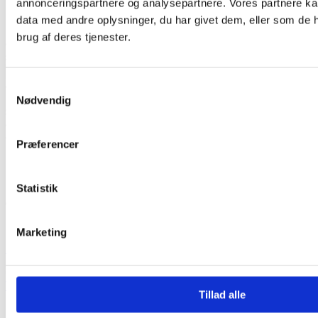
annonceringspartnere og analysepartnere. Vores partnere k
data med andre oplysninger, du har givet dem, eller som de h
brug af deres tjenester.
Samtykkevalg
Nødvendig
Præferencer
Statistik
Add to Wishlist
Marketing
Sznajder 56258 12V 62Ah 520A/EN
665,00
kr.
(Inkl. moms
665,00
kr.
)
Tilføj til kurv
Tillad alle