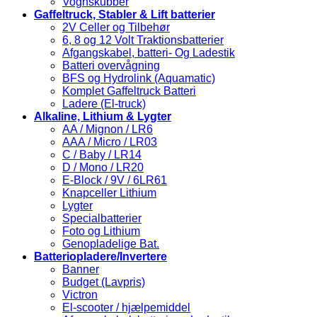
Vognskubber
Gaffeltruck, Stabler & Lift batterier
2V Celler og Tilbehør
6, 8 og 12 Volt Traktionsbatterier
Afgangskabel, batteri- Og Ladestik
Batteri overvågning
BFS og Hydrolink (Aquamatic)
Komplet Gaffeltruck Batteri
Ladere (El-truck)
Alkaline, Lithium & Lygter
AA / Mignon / LR6
AAA / Micro / LR03
C / Baby / LR14
D / Mono / LR20
E-Block / 9V / 6LR61
Knapceller Lithium
Lygter
Specialbatterier
Foto og Lithium
Genopladelige Bat.
Batteriopladere/Invertere
Banner
Budget (Lavpris)
Victron
El-scooter / hjælpemiddel