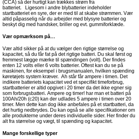
(CCA) så der hurtigt kan trækkes strøm fra
batteriet. Ligesom i andre blybatterier indeholder
startbatteriet en syre, der er med til at skabe strømmen. Vær
altid påpasselig når du arbejder med blysyre batterier og
beskyt dig med handsker, briller og evt. gummiforklæde.
Vær opmærksom på…
Vær altid sikker på at du vælger den rigtige størrelse og
kapacitet, så du får fat på det rigtige batteri. Du skal først og
fremmest lægge mærke til spændingen (volt). Der findes
enten 12 volts eller 6 volts batterier. Oftest kan du se på
maskinen, for eksempel i brugsmanualen, hvilken spænding
køretøjets system kræver. Ah står får ampere i timen. Det
indikere batteriets kapacitet ved et specifikt timeforbrug,
startbatterier er altid opgivet i 20 timer da det ikke egner sig
som forbrugsbatteri. Ampere og timer! har man et batteri på
100Ah/20h (c20) kan der udlades 5 ampere i timen over 20
timer. Men dette kan dog ikke anbefales på et startbatteri, da
det hurtig nedbrydes. Du kan også se alle specifikationer om
alle produkterne under deres individuelle sider. Her finder du
alt fra størrelse og vægt, til spænding og kapacitet.
Mange forskellige typer