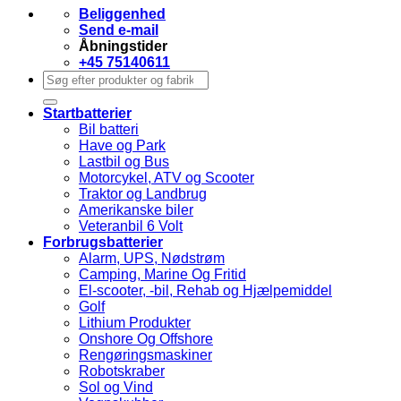
Beliggenhed
Send e-mail
Åbningstider
+45 75140611
Søg
efter:
Startbatterier
Bil batteri
Have og Park
Lastbil og Bus
Motorcykel, ATV og Scooter
Traktor og Landbrug
Amerikanske biler
Veteranbil 6 Volt
Forbrugsbatterier
Alarm, UPS, Nødstrøm
Camping, Marine Og Fritid
El-scooter, -bil, Rehab og Hjælpemiddel
Golf
Lithium Produkter
Onshore Og Offshore
Rengøringsmaskiner
Robotskraber
Sol og Vind