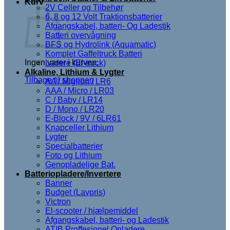
Kurv
2V Celler og Tilbehør
6, 8 og 12 Volt Traktionsbatterier
Afgangskabel, batteri- Og Ladestik
Batteri overvågning
BFS og Hydrolink (Aquamatic)
Komplet Gaffeltruck Batteri
Ingen varer i kurven.
Ladere (El-truck)
Alkaline, Lithium & Lygter
Tilbage til shoppen
AA / Mignon / LR6
AAA / Micro / LR03
C / Baby / LR14
D / Mono / LR20
E-Block / 9V / 6LR61
Knapceller Lithium
Lygter
Specialbatterier
Foto og Lithium
Genopladelige Bat.
Batteriopladere/Invertere
Banner
Budget (Lavpris)
Victron
El-scooter / hjælpemiddel
Afgangskabel, batteri- og Ladestik
ATIB Proffesionel Opladere