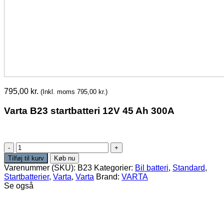
795,00
kr.
(Inkl. moms
795,00
kr.
)
Varta B23 startbatteri 12V 45 Ah 300A
Varta
B23
Tilføj til kurv
Køb nu
Startbatteri
Varenummer (SKU):
B23
Kategorier:
Bil batteri
,
Standard
,
12V
Startbatterier
,
Varta
,
Varta
Brand:
VARTA
45Ah
Se også
300A/EN
antal