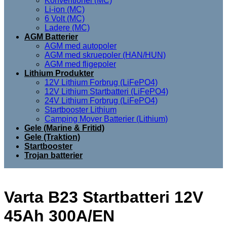
Konventionel (MC)
Li-ion (MC)
6 Volt (MC)
Ladere (MC)
AGM Batterier
AGM med autopoler
AGM med skruepoler (HAN/HUN)
AGM med fligepoler
Lithium Produkter
12V Lithium Forbrug (LiFePO4)
12V Lithium Startbatteri (LiFePO4)
24V Lithium Forbrug (LiFePO4)
Startbooster Lithium
Camping Mover Batterier (Lithium)
Gele (Marine & Fritid)
Gele (Traktion)
Startbooster
Trojan batterier
Varta B23 Startbatteri 12V
45Ah 300A/EN