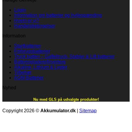
Login
Information om batterier og hvilespænding
Hvem er vi?
Handelsbetingelser
Information
Startbatterier
Forbrugsbatterier
Truck batteri – Gaffeltruck, Stabler & Lift batterier
Batteriopladere/Invertere
Alkaline, Lithium & Lygter
Tilbehør
AGM Batterier
Nyhed
Nu med GLS på udvalgte produkter!
Copyright 2026 ©
Akkumulator.dk
|
Sitemap