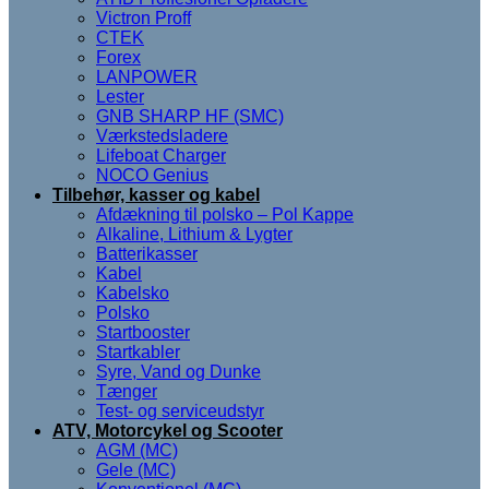
Victron Proff
CTEK
Forex
LANPOWER
Lester
GNB SHARP HF (SMC)
Værkstedsladere
Lifeboat Charger
NOCO Genius
Tilbehør, kasser og kabel
Afdækning til polsko – Pol Kappe
Alkaline, Lithium & Lygter
Batterikasser
Kabel
Kabelsko
Polsko
Startbooster
Startkabler
Syre, Vand og Dunke
Tænger
Test- og serviceudstyr
ATV, Motorcykel og Scooter
AGM (MC)
Gele (MC)