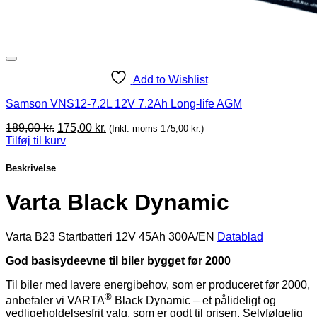
Add to Wishlist
Samson VNS12-7.2L 12V 7.2Ah Long-life AGM
Original
Current
189,00
kr.
175,00
kr.
(Inkl. moms
175,00
kr.
)
price
price
Tilføj til kurv
was:
is:
189,00 kr..
175,00 kr..
Beskrivelse
Varta Black Dynamic
Varta B23 Startbatteri 12V 45Ah 300A/EN
Datablad
God basisydeevne til biler bygget før 2000
Til biler med lavere energibehov, som er produceret før 2000,
®
anbefaler vi VARTA
Black Dynamic – et pålideligt og
vedligeholdelsesfrit valg, som er godt til prisen. Selvfølgelig