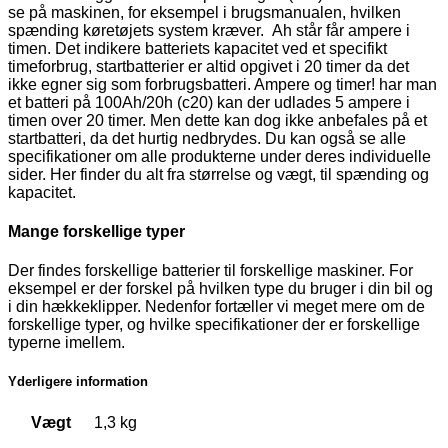
se på maskinen, for eksempel i brugsmanualen, hvilken
spænding køretøjets system kræver. Ah står får ampere i
timen. Det indikere batteriets kapacitet ved et specifikt
timeforbrug, startbatterier er altid opgivet i 20 timer da det
ikke egner sig som forbrugsbatteri. Ampere og timer! har man
et batteri på 100Ah/20h (c20) kan der udlades 5 ampere i
timen over 20 timer. Men dette kan dog ikke anbefales på et
startbatteri, da det hurtig nedbrydes. Du kan også se alle
specifikationer om alle produkterne under deres individuelle
sider. Her finder du alt fra størrelse og vægt, til spænding og
kapacitet.
Mange forskellige typer
Der findes forskellige batterier til forskellige maskiner. For
eksempel er der forskel på hvilken type du bruger i din bil og
i din hækkeklipper. Nedenfor fortæller vi meget mere om de
forskellige typer, og hvilke specifikationer der er forskellige
typerne imellem.
Yderligere information
Vægt
1,3 kg