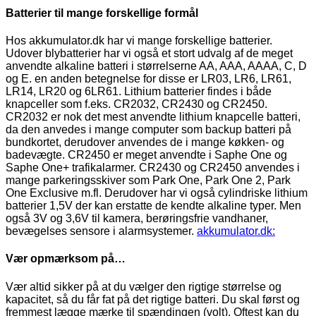
Batterier til mange forskellige formål
Hos akkumulator.dk har vi mange forskellige batterier.
Udover blybatterier har vi også et stort udvalg af de meget
anvendte alkaline batteri i størrelserne AA, AAA, AAAA, C, D
og E. en anden betegnelse for disse er LR03, LR6, LR61,
LR14, LR20 og 6LR61. Lithium batterier findes i både
knapceller som f.eks. CR2032, CR2430 og CR2450.
CR2032 er nok det mest anvendte lithium knapcelle batteri,
da den anvedes i mange computer som backup batteri på
bundkortet, derudover anvendes de i mange køkken- og
badevægte. CR2450 er meget anvendte i Saphe One og
Saphe One+ trafikalarmer. CR2430 og CR2450 anvendes i
mange parkeringsskiver som Park One, Park One 2, Park
One Exclusive m.fl. Derudover har vi også cylindriske lithium
batterier 1,5V der kan erstatte de kendte alkaline typer. Men
også 3V og 3,6V til kamera, berøringsfrie vandhaner,
bevægelses sensore i alarmsystemer.
akkumulator.dk:
Vær opmærksom på…
Vær altid sikker på at du vælger den rigtige størrelse og
kapacitet, så du får fat på det rigtige batteri. Du skal først og
fremmest lægge mærke til spændingen (volt). Oftest kan du