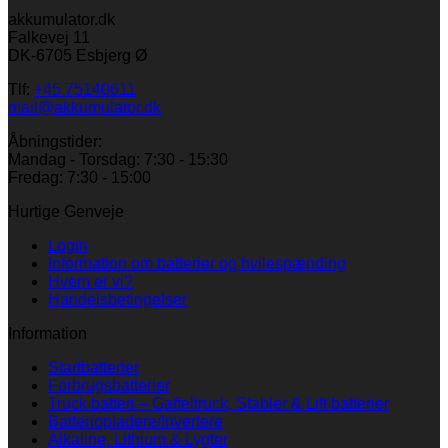
akkumulator.dk
Falkevej 11
DK-6705 Esbjerg Ø
Tlf:
+45 75140611
mail@akkumulator.dk
Åbningstider:
Mandag - Torsdag: 7:30 - 15:30
Fredag: 7:30 - 15:00
Hurtige Genveje
Login
Information om batterier og hvilespænding
Hvem er vi?
Handelsbetingelser
Information
Startbatterier
Forbrugsbatterier
Truck batteri – Gaffeltruck, Stabler & Lift batterier
Batteriopladere/Invertere
Alkaline, Lithium & Lygter