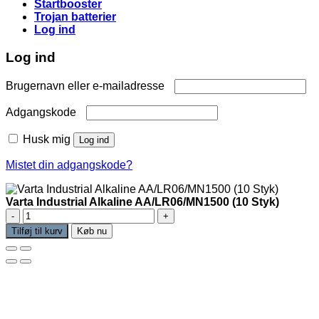
Startbooster
Trojan batterier
Log ind
Log ind
Påkrævet
Brugernavn eller e-mailadresse
Påkrævet
Adgangskode
Husk mig
Log ind
Mistet din adgangskode?
Varta Industrial Alkaline AA/LR06/MN1500 (10 Styk)
Varta Industrial
Alkaline
Tilføj til kurv
Køb nu
AA/LR06/MN1500
(10
Styk)
antal