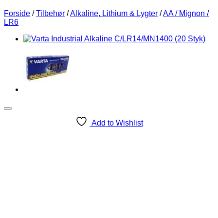
Forside
/
Tilbehør
/
Alkaline, Lithium & Lygter
/
AA / Mignon /
LR6
Add to Wishlist