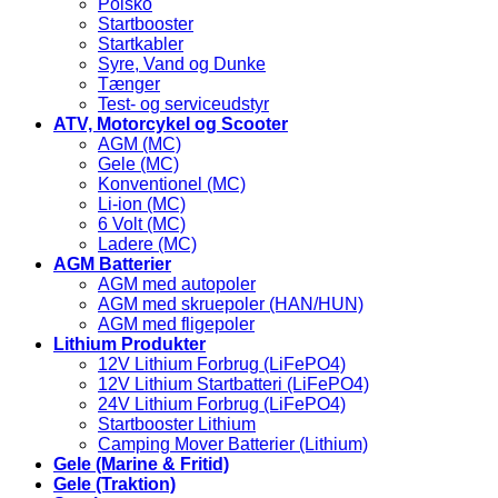
Polsko
Startbooster
Startkabler
Syre, Vand og Dunke
Tænger
Test- og serviceudstyr
ATV, Motorcykel og Scooter
AGM (MC)
Gele (MC)
Konventionel (MC)
Li-ion (MC)
6 Volt (MC)
Ladere (MC)
AGM Batterier
AGM med autopoler
AGM med skruepoler (HAN/HUN)
AGM med fligepoler
Lithium Produkter
12V Lithium Forbrug (LiFePO4)
12V Lithium Startbatteri (LiFePO4)
24V Lithium Forbrug (LiFePO4)
Startbooster Lithium
Camping Mover Batterier (Lithium)
Gele (Marine & Fritid)
Gele (Traktion)