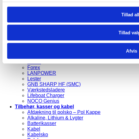
Specialbatterier
Foto og Lithium
Genopladelige Bat.
Tillad al
Batteriopladere/Invertere
Banner
Budget (Lavpris)
Tillad val
Victron
El-scooter / hjælpemiddel
Afgangskabel, batteri- og Ladestik
Afvis
ATIB Proffesionel Opladere
Victron Proff
CTEK
Forex
LANPOWER
Lester
GNB SHARP HF (SMC)
Værkstedsladere
Lifeboat Charger
NOCO Genius
Tilbehør, kasser og kabel
Afdækning til polsko – Pol Kappe
Alkaline, Lithium & Lygter
Batterikasser
Kabel
Kabelsko