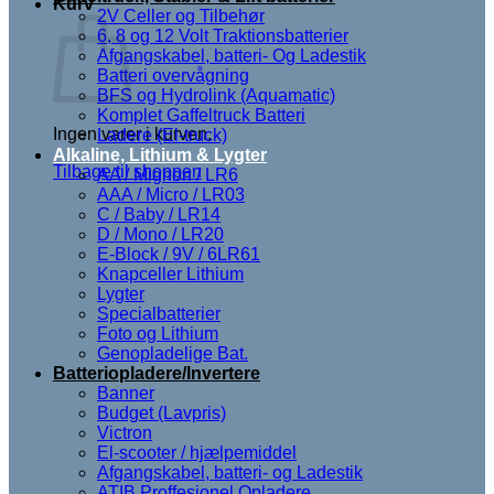
Kurv
2V Celler og Tilbehør
6, 8 og 12 Volt Traktionsbatterier
Afgangskabel, batteri- Og Ladestik
Batteri overvågning
BFS og Hydrolink (Aquamatic)
Komplet Gaffeltruck Batteri
Ingen varer i kurven.
Ladere (El-truck)
Alkaline, Lithium & Lygter
Tilbage til shoppen
AA / Mignon / LR6
AAA / Micro / LR03
C / Baby / LR14
D / Mono / LR20
E-Block / 9V / 6LR61
Knapceller Lithium
Lygter
Specialbatterier
Foto og Lithium
Genopladelige Bat.
Batteriopladere/Invertere
Banner
Budget (Lavpris)
Victron
El-scooter / hjælpemiddel
Afgangskabel, batteri- og Ladestik
ATIB Proffesionel Opladere