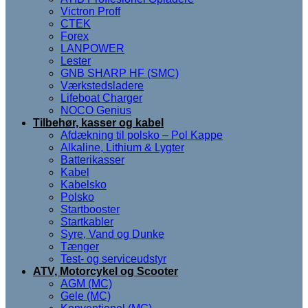
Victron Proff
CTEK
Forex
LANPOWER
Lester
GNB SHARP HF (SMC)
Værkstedsladere
Lifeboat Charger
NOCO Genius
Tilbehør, kasser og kabel
Afdækning til polsko – Pol Kappe
Alkaline, Lithium & Lygter
Batterikasser
Kabel
Kabelsko
Polsko
Startbooster
Startkabler
Syre, Vand og Dunke
Tænger
Test- og serviceudstyr
ATV, Motorcykel og Scooter
AGM (MC)
Gele (MC)