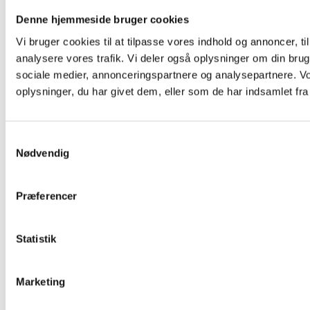
El-scooter, -bil, Rehab og Hjælpemiddel
Denne hjemmeside bruger cookies
Golf
Lithium Produkter
Vi bruger cookies til at tilpasse vores indhold og annoncer, til 
Onshore Og Offshore
analysere vores trafik. Vi deler også oplysninger om din br
Rengøringsmaskiner
sociale medier, annonceringspartnere og analysepartnere. V
Robotskraber
Sol og Vind
oplysninger, du har givet dem, eller som de har indsamlet fra 
Vognskubber
Gaffeltruck, Stabler & Lift batterier
2V Celler og Tilbehør
6, 8 og 12 Volt Traktionsbatterier
Samtykkevalg
Afgangskabel, batteri- Og Ladestik
Nødvendig
Batteri overvågning
BFS og Hydrolink (Aquamatic)
Komplet Gaffeltruck Batteri
Præferencer
Ladere (El-truck)
Alkaline, Lithium & Lygter
AA / Mignon / LR6
AAA / Micro / LR03
Statistik
C / Baby / LR14
D / Mono / LR20
E-Block / 9V / 6LR61
Marketing
Knapceller Lithium
Lygter