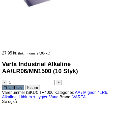
27,95
kr.
(Inkl. moms
27,95
kr.
)
Varta Industrial Alkaline
AA/LR06/MN1500 (10 Styk)
Varta Industrial
Alkaline
Tilføj til kurv
Køb nu
AA/LR06/MN1500
Varenummer (SKU):
TV4006
Kategorier:
AA / Mignon / LR6
,
(10
Alkaline, Lithium & Lygter
,
Varta
Brand:
VARTA
Styk)
Se også
antal