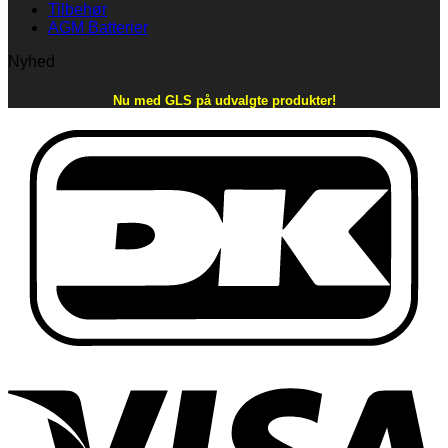
Tilbehør
AGM Batterier
Nyhed
Nu med GLS på udvalgte produkter!