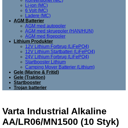
Konventionel (MC)
Li-ion (MC)
6 Volt (MC)
Ladere (MC)
AGM Batterier
AGM med autopoler
AGM med skruepoler (HAN/HUN)
AGM med fligepoler
Lithium Produkter
12V Lithium Forbrug (LiFePO4)
12V Lithium Startbatteri (LiFePO4)
24V Lithium Forbrug (LiFePO4)
Startbooster Lithium
Camping Mover Batterier (Lithium)
Gele (Marine & Fritid)
Gele (Traktion)
Startbooster
Trojan batterier
Varta Industrial Alkaline
AA/LR06/MN1500 (10 Styk)