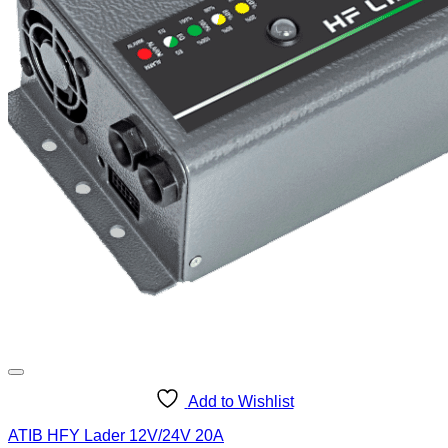
Add to Wishlist
ATIB HFY Lader 12V/24V 20A