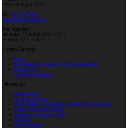
DK-6705 Esbjerg Ø
Tlf:
+45 75140611
mail@akkumulator.dk
Åbningstider:
Mandag - Torsdag: 7:30 - 15:30
Fredag: 7:30 - 15:00
Hurtige Genveje
Login
Information om batterier og hvilespænding
Hvem er vi?
Handelsbetingelser
Information
Startbatterier
Forbrugsbatterier
Truck batteri – Gaffeltruck, Stabler & Lift batterier
Batteriopladere/Invertere
Alkaline, Lithium & Lygter
Tilbehør
AGM Batterier