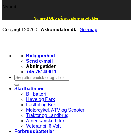
Nyhed
Nu med GLS på udvalgte produkter!
Copyright 2026 ©
Akkumulator.dk
|
Sitemap
Beliggenhed
Send e-mail
Åbningstider
+45 75140611
Søg
efter:
Startbatterier
Bil batteri
Have og Park
Lastbil og Bus
Motorcykel, ATV og Scooter
Traktor og Landbrug
Amerikanske biler
Veteranbil 6 Volt
Forbrugsbatterier