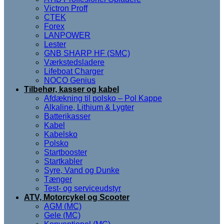
Victron Proff
CTEK
Forex
LANPOWER
Lester
GNB SHARP HF (SMC)
Værkstedsladere
Lifeboat Charger
NOCO Genius
Tilbehør, kasser og kabel
Afdækning til polsko – Pol Kappe
Alkaline, Lithium & Lygter
Batterikasser
Kabel
Kabelsko
Polsko
Startbooster
Startkabler
Syre, Vand og Dunke
Tænger
Test- og serviceudstyr
ATV, Motorcykel og Scooter
AGM (MC)
Gele (MC)