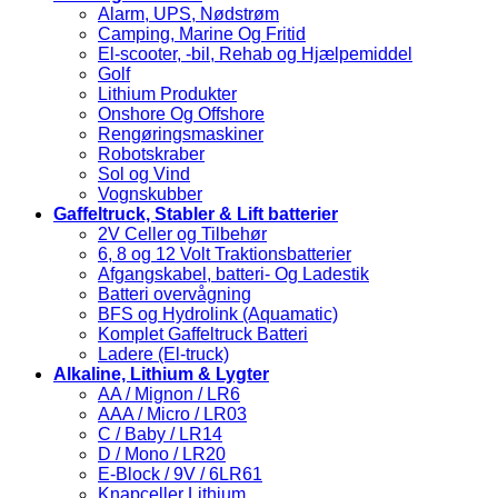
Alarm, UPS, Nødstrøm
Camping, Marine Og Fritid
El-scooter, -bil, Rehab og Hjælpemiddel
Golf
Lithium Produkter
Onshore Og Offshore
Rengøringsmaskiner
Robotskraber
Sol og Vind
Vognskubber
Gaffeltruck, Stabler & Lift batterier
2V Celler og Tilbehør
6, 8 og 12 Volt Traktionsbatterier
Afgangskabel, batteri- Og Ladestik
Batteri overvågning
BFS og Hydrolink (Aquamatic)
Komplet Gaffeltruck Batteri
Ladere (El-truck)
Alkaline, Lithium & Lygter
AA / Mignon / LR6
AAA / Micro / LR03
C / Baby / LR14
D / Mono / LR20
E-Block / 9V / 6LR61
Knapceller Lithium