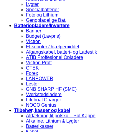
Lygter
Specialbatterier
Foto og Lithium
Genopladelige Bat.
Batteriopladere/Invertere
Banner
Budget (Lavpris)
Victron
El-scooter / hjælpemiddel
Afgangskabel, batteri- og Ladestik
ATIB Proffesionel Opladere
Victron Proff
CTEK
Forex
LANPOWER
Lester
GNB SHARP HF (SMC)
Værkstedsladere
Lifeboat Charger
NOCO Genius
Tilbehør, kasser og kabel
Afdækning til polsko – Pol Kappe
Alkaline, Lithium & Lygter
Batterikasser
Kabel