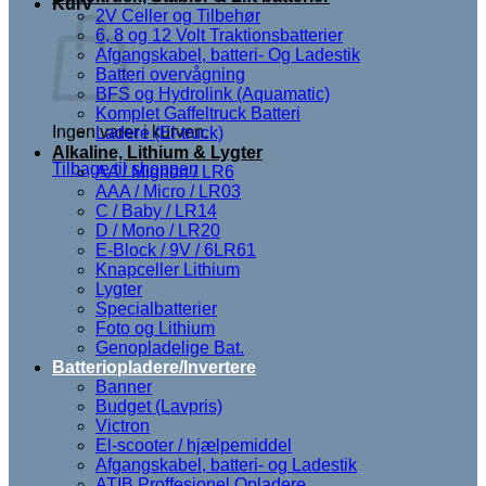
Kurv
2V Celler og Tilbehør
6, 8 og 12 Volt Traktionsbatterier
Afgangskabel, batteri- Og Ladestik
Batteri overvågning
BFS og Hydrolink (Aquamatic)
Komplet Gaffeltruck Batteri
Ingen varer i kurven.
Ladere (El-truck)
Alkaline, Lithium & Lygter
Tilbage til shoppen
AA / Mignon / LR6
AAA / Micro / LR03
C / Baby / LR14
D / Mono / LR20
E-Block / 9V / 6LR61
Knapceller Lithium
Lygter
Specialbatterier
Foto og Lithium
Genopladelige Bat.
Batteriopladere/Invertere
Banner
Budget (Lavpris)
Victron
El-scooter / hjælpemiddel
Afgangskabel, batteri- og Ladestik
ATIB Proffesionel Opladere