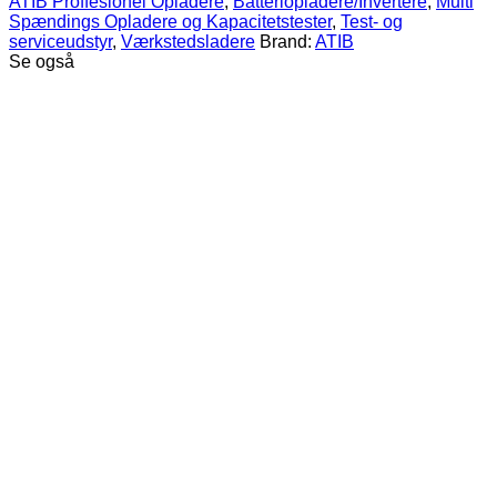
ATIB Proffesionel Opladere
,
Batteriopladere/Invertere
,
Multi
2V-
Spændings Opladere og Kapacitetstester
,
Test- og
80V
serviceudstyr
,
Værkstedsladere
Brand:
ATIB
30A-
Se også
110A
antal