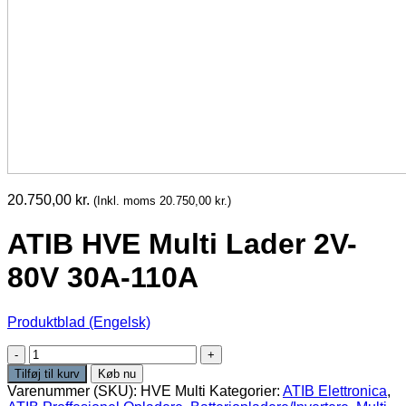
20.750,00
kr.
(Inkl. moms
20.750,00
kr.
)
ATIB HVE Multi Lader 2V-
80V 30A-110A
Produktblad (Engelsk)
ATIB
HVE
Tilføj til kurv
Køb nu
Multi
Varenummer (SKU):
HVE Multi
Kategorier:
ATIB Elettronica
,
Lader