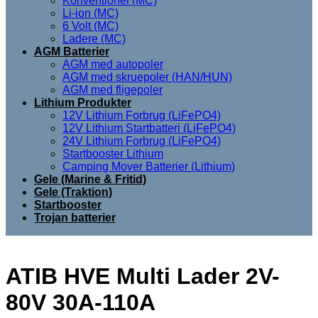
Konventionel (MC)
Li-ion (MC)
6 Volt (MC)
Ladere (MC)
AGM Batterier
AGM med autopoler
AGM med skruepoler (HAN/HUN)
AGM med fligepoler
Lithium Produkter
12V Lithium Forbrug (LiFePO4)
12V Lithium Startbatteri (LiFePO4)
24V Lithium Forbrug (LiFePO4)
Startbooster Lithium
Camping Mover Batterier (Lithium)
Gele (Marine & Fritid)
Gele (Traktion)
Startbooster
Trojan batterier
ATIB HVE Multi Lader 2V-
80V 30A-110A