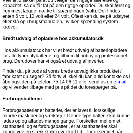
Vær altid sikker på at du vælger den rigtige størrelse og
kapacitet, så du får fat på den rigtige oplader. Du skal først og
fremmest lægge mærke til spændingen (volt). Der findes
enten 6 volt, 12 volt eller 24 volt. Oftest kan du se på udstyret
eller slå op i brugsmanualen, hvilken spænding system
kræver.
Bredt udvalg af opladere hos akkumulator.dk
Hos akkumulator.dk har vi et bredt udvalg af batteriopladere
for alle typer blybatterier og lithium til hobby og professionel
brug. Derudover har vi også et udvalg af inverter.
Finder du, på trods af vores brede udvalg ikke produktet /
fabrikatet du søger? Så fortvivl ikke! du kan altid kontakte os i
åbningstiden på telefon 75 14 06 11 eller send os en
e-mail
og vi vender tilbage med pris på det du forespørger på.
Forbrugsbatterier
Forbrugsbatterier er batterier, der er lavet til forskellige
mindre maskiner og værktøjer. Denne type batteri skal kunne
lades op og aflades mange gange. Forskellen mellem et
startbatteri, og et forbrugsbatteri, er at startbatteriet skal
kunne yde en stærk strøm over kort tid – for eksempel når