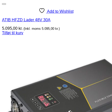
Add to Wishlist
ATIB HFZD Lader 48V 30A
5.095,00
kr.
(Inkl. moms
5.095,00
kr.
)
Tilføj til kurv