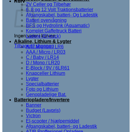
Kurv
2V Celler og Tilbehør
6, 8 og 12 Volt Traktionsbatterier
Afgangskabel, batteri- Og Ladestik
Batteri overvågning
BFS og Hydrolink (Aquamatic)
Komplet Gaffeltruck Batteri
Ingen varer i kurven.
Ladere (El-truck)
Alkaline, Lithium & Lygter
Tilbage til shoppen
AA / Mignon / LR6
AAA / Micro / LR03
C / Baby / LR14
D / Mono / LR20
E-Block / 9V / 6LR61
Knapceller Lithium
Lygter
Specialbatterier
Foto og Lithium
Genopladelige Bat.
Batteriopladere/Invertere
Banner
Budget (Lavpris)
Victron
El-scooter / hjælpemiddel
Afgangskabel, batteri- og Ladestik
ATIB Proffesionel Opladere