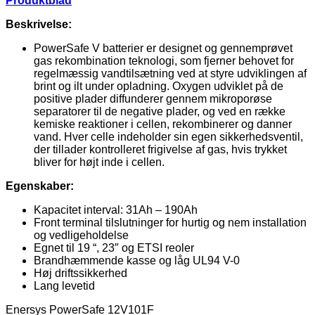
Produktblad
Beskrivelse:
PowerSafe
V
batterier er
designet og
gennemprøvet
gas
rekombination
teknologi, som
fjerner
behovet for
regelmæssig
vandtilsætning
ved at styre
udviklingen
af
brint og ilt
under opladning
.
Oxygen
udviklet
på
de
positive
plader
diffunderer gennem
mikroporøse
separatorer
til
de negative
plader
,
og
ved en række
kemiske reaktioner
i cellen
,
rekombinerer
og danner
vand
.
Hver celle
indeholder
sin egen
sikkerhedsventil,
der
tillader
kontrolleret frigivelse af
gas, hvis trykket
bliver for
højt
inde i cellen
.
Egenskaber:
Kapacitet
interval
:
31Ah
–
190Ah
Front
terminal
tilslutninger for
hurtig og
nem installation
og vedligeholdelse
Egnet til
19 “
, 23″
og ETSI
reoler
Brandhæmmende kasse
og
låg UL94 V-0
Høj driftssikkerhed
Lang levetid
Enersys PowerSafe 12V101F