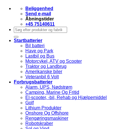
Beliggenhed
Send e-mail
Åbningstider
+45 75140611
Søg
efter:
Startbatterier
Bil batteri
Have og Park
Lastbil og Bus
Motorcykel, ATV og Scooter
Traktor og Landbrug
Amerikanske biler
Veteranbil 6 Volt
Forbrugsbatterier
Alarm, UPS, Nødstrøm
Camping, Marine Og Fritid
El-scooter, -bil, Rehab og Hjælpemiddel
Golf
Lithium Produkter
Onshore Og Offshore
Rengøringsmaskiner
Robotskraber
Sol og Vind