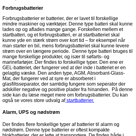
Forbrugsbatterier
Forbrugsbatterier er batterier, der er lavet til forskellige
mindre maskiner og værktøjer. Denne type batteri skal kunne
lades op og aflades mange gange. Forskellen mellem et
startbatteri, og et forbrugsbatteri, er at startbatteriet skal
kunne yde en stærk strøm over kort tid – for eksempel når
man starter en bil, mens forbrugsbatteriet skal kunne levere
strøm over en længere periode. Denne type batteri bruges til
mange forskellige produkter, og især til søfarts- og
marinefartøjer. Der findes to forskellige typer. Den ene er
GEL-batteriet, der fungerer ved at der inde i batteriet er en
gelagtig væske. Den anden type, AGM, Absorbant-Glass-
Mat, der fungerer ved at syre er absorberet i
glasfiltsseparator, der samtidig fungere som seperator der
adskiller negative og positive plader fra hinanden. På denne
side kan du læse meget mere om forbrugsbatterier. Du kan
også se vores store udvalg af
startbatterier.
Alarm, UPS og nødstrøm
Der findes flere forskellige typer af batterier til alarm og
nødstrøm. Denne type batterier er oftest kompakte
blokbatterier, der er lette at transportere. De findes både i