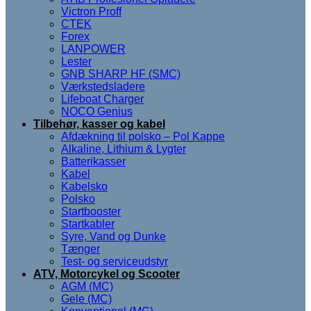
Victron Proff
CTEK
Forex
LANPOWER
Lester
GNB SHARP HF (SMC)
Værkstedsladere
Lifeboat Charger
NOCO Genius
Tilbehør, kasser og kabel
Afdækning til polsko – Pol Kappe
Alkaline, Lithium & Lygter
Batterikasser
Kabel
Kabelsko
Polsko
Startbooster
Startkabler
Syre, Vand og Dunke
Tænger
Test- og serviceudstyr
ATV, Motorcykel og Scooter
AGM (MC)
Gele (MC)