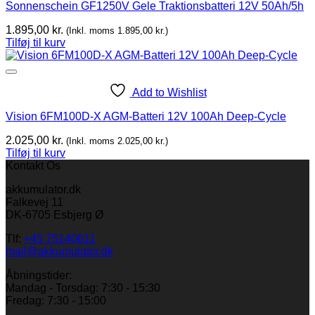
Sonnenschein GF1250V Gele Traktionsbatteri 12V 50Ah/5h
1.895,00
kr.
(Inkl. moms
1.895,00
kr.
)
Tilføj til kurv
Add to Wishlist
Vision 6FM100D-X AGM-Batteri 12V 100Ah Deep-Cycle
2.025,00
kr.
(Inkl. moms
2.025,00
kr.
)
Tilføj til kurv
Kontakt Os
akkumulator.dk
Falkevej 11
DK-6705 Esbjerg Ø
Tlf:
+45 75140611
mail@akkumulator.dk
Åbningstider:
Mandag - Torsdag: 7:30 - 15:30
Fredag: 7:30 - 15:00