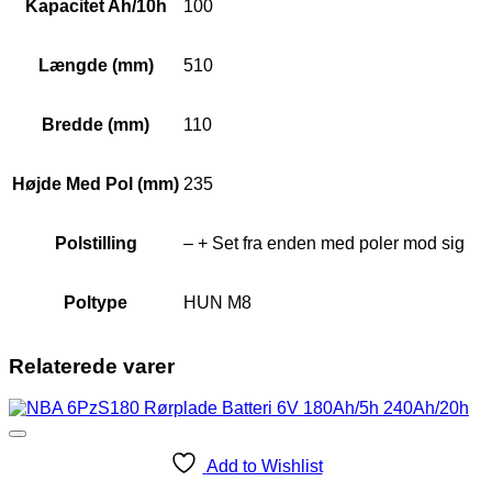
Kapacitet Ah/10h
100
Længde (mm)
510
Bredde (mm)
110
Højde Med Pol (mm)
235
Polstilling
– + Set fra enden med poler mod sig
Poltype
HUN M8
Relaterede varer
Add to Wishlist