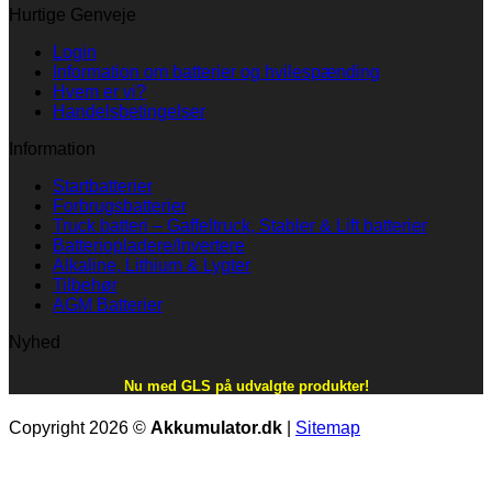
Hurtige Genveje
Login
Information om batterier og hvilespænding
Hvem er vi?
Handelsbetingelser
Information
Startbatterier
Forbrugsbatterier
Truck batteri – Gaffeltruck, Stabler & Lift batterier
Batteriopladere/Invertere
Alkaline, Lithium & Lygter
Tilbehør
AGM Batterier
Nyhed
Nu med GLS på udvalgte produkter!
Copyright 2026 ©
Akkumulator.dk
|
Sitemap