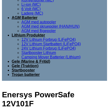
Konventionel (MC)
Li-ion (MC)
6 Volt (MC)
Ladere (MC)
AGM Batterier
AGM med autopoler
AGM med skruepoler (HAN/HUN)
AGM med fligepoler
Lithium Produkter
12V Lithium Forbrug (LiFePO4)
12V Lithium Startbatteri (LiFePO4)
24V Lithium Forbrug (LiFePO4)
Startbooster Lithium
Camping Mover Batterier (Lithium)
Gele (Marine & Fritid)
Gele (Traktion)
Startbooster
Trojan batterier
Enersys PowerSafe
12V101F