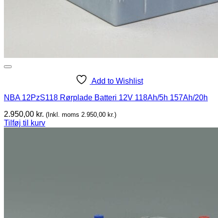
Add to Wishlist
NBA 12PzS118 Rørplade Batteri 12V 118Ah/5h 157Ah/20h
2.950,00
kr.
(Inkl. moms
2.950,00
kr.
)
Tilføj til kurv