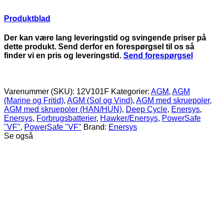
Produktblad
Der kan være lang leveringstid og svingende priser på
dette produkt. Send derfor en forespørgsel til os så
finder vi en pris og leveringstid.
Send forespørgsel
Varenummer (SKU):
12V101F
Kategorier:
AGM
,
AGM
(Marine og Fritid)
,
AGM (Sol og Vind)
,
AGM med skruepoler
,
AGM med skruepoler (HAN/HUN)
,
Deep Cycle
,
Enersys
,
Enersys
,
Forbrugsbatterier
,
Hawker/Enersys
,
PowerSafe
"VF"
,
PowerSafe "VF"
Brand:
Enersys
Se også