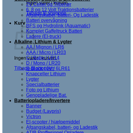
Ingen varer i kurven.
2V Celler og Tilbehør
6, 8 og 12 Volt Traktionsbatterier
Tilbage til shoppen
Afgangskabel, batteri- Og Ladestik
Batteri overvågning
Kurv
BFS og Hydrolink (Aquamatic)
Komplet Gaffeltruck Batteri
Ladere (El-truck)
Alkaline, Lithium & Lygter
AA / Mignon / LR6
AAA / Micro / LR03
C / Baby / LR14
Ingen varer i kurven.
D / Mono / LR20
Tilbage til shoppen
E-Block / 9V / 6LR61
Knapceller Lithium
Lygter
Specialbatterier
Foto og Lithium
Genopladelige Bat.
Batteriopladere/Invertere
Banner
Budget (Lavpris)
Victron
El-scooter / hjælpemiddel
Afgangskabel, batteri- og Ladestik
ATIB Proffesionel Opladere