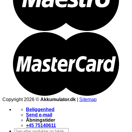
Copyright 2026 ©
Akkumulator.dk
|
Sitemap
Beliggenhed
Send e-mail
Åbningstider
+45 75140611
Søg