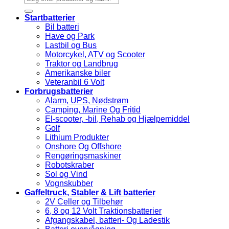
efter:
Startbatterier
Bil batteri
Have og Park
Lastbil og Bus
Motorcykel, ATV og Scooter
Traktor og Landbrug
Amerikanske biler
Veteranbil 6 Volt
Forbrugsbatterier
Alarm, UPS, Nødstrøm
Camping, Marine Og Fritid
El-scooter, -bil, Rehab og Hjælpemiddel
Golf
Lithium Produkter
Onshore Og Offshore
Rengøringsmaskiner
Robotskraber
Sol og Vind
Vognskubber
Gaffeltruck, Stabler & Lift batterier
2V Celler og Tilbehør
6, 8 og 12 Volt Traktionsbatterier
Afgangskabel, batteri- Og Ladestik