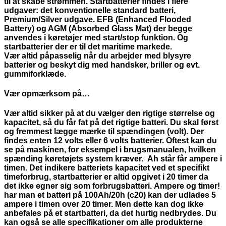
til at skabe strømmen. Startbatterier findes i flere
udgaver: det konventionelle standard batteri,
Premium/Silver udgave. EFB (Enhanced Flooded
Battery) og AGM (Absorbed Glass Mat) der begge
anvendes i køretøjer med start/stop funktion. Og
startbatterier der er til det maritime markede.
Vær altid påpasselig når du arbejder med blysyre
batterier og beskyt dig med handsker, briller og evt.
gummiforklæde.
Vær opmærksom på…
Vær altid sikker på at du vælger den rigtige størrelse og
kapacitet, så du får fat på det rigtige batteri. Du skal først
og fremmest lægge mærke til spændingen (volt). Der
findes enten 12 volts eller 6 volts batterier. Oftest kan du
se på maskinen, for eksempel i brugsmanualen, hvilken
spænding køretøjets system kræver. Ah står får ampere i
timen. Det indikere batteriets kapacitet ved et specifikt
timeforbrug, startbatterier er altid opgivet i 20 timer da
det ikke egner sig som forbrugsbatteri. Ampere og timer!
har man et batteri på 100Ah/20h (c20) kan der udlades 5
ampere i timen over 20 timer. Men dette kan dog ikke
anbefales på et startbatteri, da det hurtig nedbrydes. Du
kan også se alle specifikationer om alle produkterne