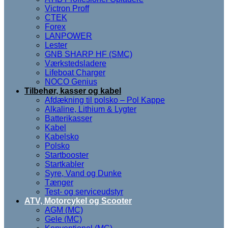
Victron Proff
CTEK
Forex
LANPOWER
Lester
GNB SHARP HF (SMC)
Værkstedsladere
Lifeboat Charger
NOCO Genius
Tilbehør, kasser og kabel
Afdækning til polsko – Pol Kappe
Alkaline, Lithium & Lygter
Batterikasser
Kabel
Kabelsko
Polsko
Startbooster
Startkabler
Syre, Vand og Dunke
Tænger
Test- og serviceudstyr
ATV, Motorcykel og Scooter
AGM (MC)
Gele (MC)