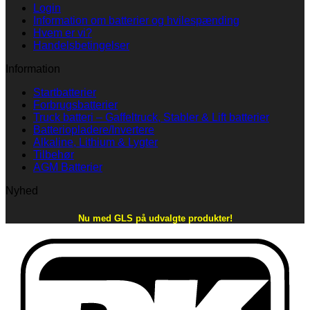
Login
Information om batterier og hvilespænding
Hvem er vi?
Handelsbetingelser
Information
Startbatterier
Forbrugsbatterier
Truck batteri – Gaffeltruck, Stabler & Lift batterier
Batteriopladere/Invertere
Alkaline, Lithium & Lygter
Tilbehør
AGM Batterier
Nyhed
Nu med GLS på udvalgte produkter!