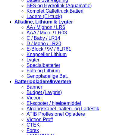
Batteri overvågning
BFS og Hydrolink (Aquamatic)
Komplet Gaffeltruck Batteri
Ladere (El-truck)
Alkaline, Lithium & Lygter
AA / Mignon / LR6
AAA / Micro / LR03
C / Baby / LR14
D / Mono / LR20
E-Block / 9V / 6LR61
Knapceller Lithium
Lygter
Specialbatterier
Foto og Lithium
Genopladelige Bat.
Batteriopladere/Invertere
Banner
Budget (Lavpris)
Victron
El-scooter / hjælpemiddel
Afgangskabel, batteri- og Ladestik
ATIB Proffesionel Opladere
Victron Proff
CTEK
Forex