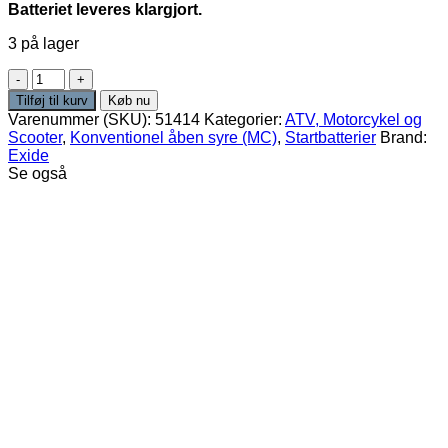
Batteriet leveres klargjort.
3 på lager
Exide
EB14-
Tilføj til kurv
Køb nu
B2
Varenummer (SKU):
51414
Kategorier:
ATV, Motorcykel og
MC-
Scooter
,
Konventionel åben syre (MC)
,
Startbatterier
Brand:
batteri
Exide
12V
Se også
14Ah
145A/EN
(4566)
antal