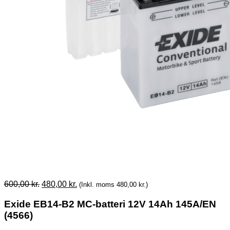
Original
Current
600,00
kr.
480,00
kr.
(Inkl. moms
480,00
kr.
)
price
price
was:
is:
Exide EB14-B2 MC-batteri 12V 14Ah 145A/EN
600,00 kr..
480,00 kr..
(4566)