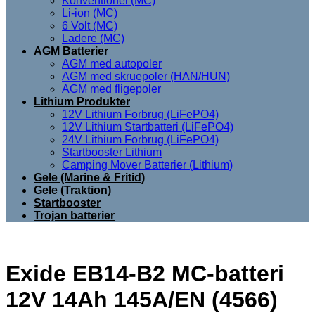
Konventionel (MC)
Li-ion (MC)
6 Volt (MC)
Ladere (MC)
AGM Batterier
AGM med autopoler
AGM med skruepoler (HAN/HUN)
AGM med fligepoler
Lithium Produkter
12V Lithium Forbrug (LiFePO4)
12V Lithium Startbatteri (LiFePO4)
24V Lithium Forbrug (LiFePO4)
Startbooster Lithium
Camping Mover Batterier (Lithium)
Gele (Marine & Fritid)
Gele (Traktion)
Startbooster
Trojan batterier
Exide EB14-B2 MC-batteri
12V 14Ah 145A/EN (4566)