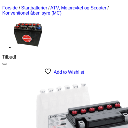
Forside
/
Startbatterier
/
ATV, Motorcykel og Scooter
/
Konventionel åben syre (MC)
Tilbud!
Add to Wishlist