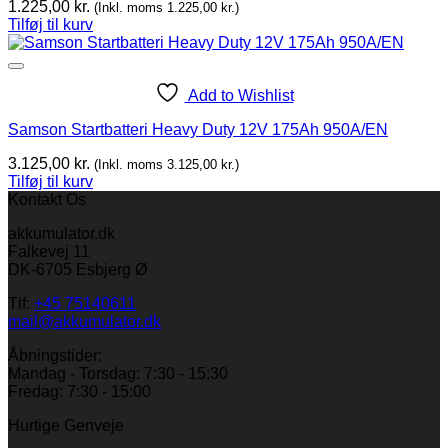
1.225,00
kr.
(Inkl. moms
1.225,00
kr.
)
Tilføj til kurv
Add to Wishlist
Samson Startbatteri Heavy Duty 12V 175Ah 950A/EN
3.125,00
kr.
(Inkl. moms
3.125,00
kr.
)
Tilføj til kurv
Kontakt Os
akkumulator.dk
Falkevej 11
DK-6705 Esbjerg Ø
Tlf:
+45 75140611
mail@akkumulator.dk
Åbningstider:
Mandag - Torsdag: 7:30 - 15:30
Fredag: 7:30 - 15:00
Hurtige Genveje