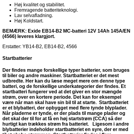
Høj kvalitet og stabilitet.
Fremragende batteriteknologi.
Lav selvafladning.
Høj Koldstart.
BEMÆRK: Exide EB14-B2 MC-batteri 12V 14Ah 145A/EN
(4566) leveres klargjort.
Erstatter: YB14-B2, EB14-B2, 4566
Startbatterier
Der findes mange forskellige typer batterier, som bruges
til biler og andre maskiner. Startbatteriet er det mest
udbredte. Her kan du læse meget mere om denne type
batteri, og de forskellige underkategorier der findes. Et
startbatteri fungerer ved at det giver en stor mængde
strøm, over en kortere periode. Det kan for eksempel
være når man skal have sin bil til at starte. Startbatteriet
er et blybatteri, der opbygget med flere tynde blyplader.
Når pladerne er tynde, er der plads til mange plader og
det skal der til for at få en høj startstrøm (CCA) så der
hurtigt kan trækkes strøm fra batteriet. Ligesom i andre
blybatterier indeholder startbatteriet en syre, der er med