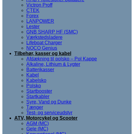
Victron Proff
CTEK
Forex
LANPOWER
Lester
GNB SHARP HF (SMC)
Værkstedsladere
Lifeboat Charger
NOCO Genius
Tilbehør, kasser og kabel
Afdækning til polsko – Pol Kappe
Alkaline, Lithium & Lygter
Batterikasser
Kabel
Kabelsko
Polsko
Startbooster
Startkabler
Syre, Vand og Dunke
Tænger
Test- og serviceudstyr
ATV, Motorcykel og Scooter
AGM (MC)
Gele (MC)