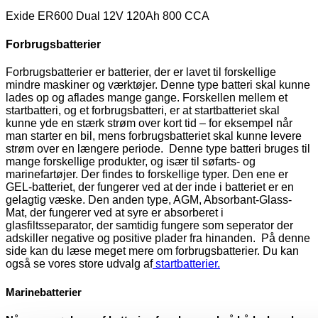
Exide ER600 Dual 12V 120Ah 800 CCA
Forbrugsbatterier
Forbrugsbatterier er batterier, der er lavet til forskellige
mindre maskiner og værktøjer. Denne type batteri skal kunne
lades op og aflades mange gange. Forskellen mellem et
startbatteri, og et forbrugsbatteri, er at startbatteriet skal
kunne yde en stærk strøm over kort tid – for eksempel når
man starter en bil, mens forbrugsbatteriet skal kunne levere
strøm over en længere periode. Denne type batteri bruges til
mange forskellige produkter, og især til søfarts- og
marinefartøjer. Der findes to forskellige typer. Den ene er
GEL-batteriet, der fungerer ved at der inde i batteriet er en
gelagtig væske. Den anden type, AGM, Absorbant-Glass-
Mat, der fungerer ved at syre er absorberet i
glasfiltsseparator, der samtidig fungere som seperator der
adskiller negative og positive plader fra hinanden. På denne
side kan du læse meget mere om forbrugsbatterier. Du kan
også se vores store udvalg af
startbatterier.
Marinebatterier