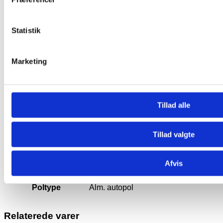
Watt timer
600
Statistik
Koldstartstrøm (CCA)
800
Marketing
Længde (mm)
350
Tillad alle
Bredde (mm)
175
Højde Med Pol (mm)
290
Tillad valgte
Polstilling
+ – Med poler mod sig
Afvis
Poltype
Alm. autopol
Relaterede varer