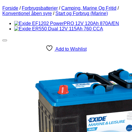
Forside
/
Forbrugsbatterier
/
Camping, Marine Og Fritid
/
Konventionel åben syre
/
Start og Forbrug (Marine)
Add to Wishlist