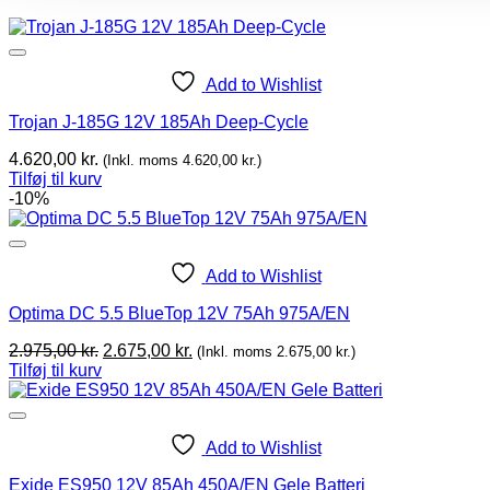
Add to Wishlist
Trojan J-185G 12V 185Ah Deep-Cycle
4.620,00
kr.
(Inkl. moms
4.620,00
kr.
)
Tilføj til kurv
-10%
Add to Wishlist
Optima DC 5.5 BlueTop 12V 75Ah 975A/EN
Original
Current
2.975,00
kr.
2.675,00
kr.
(Inkl. moms
2.675,00
kr.
)
price
price
Tilføj til kurv
was:
is:
2.975,00 kr..
2.675,00 kr..
Add to Wishlist
Exide ES950 12V 85Ah 450A/EN Gele Batteri