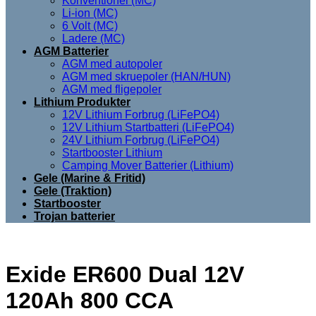
Konventionel (MC)
Li-ion (MC)
6 Volt (MC)
Ladere (MC)
AGM Batterier
AGM med autopoler
AGM med skruepoler (HAN/HUN)
AGM med fligepoler
Lithium Produkter
12V Lithium Forbrug (LiFePO4)
12V Lithium Startbatteri (LiFePO4)
24V Lithium Forbrug (LiFePO4)
Startbooster Lithium
Camping Mover Batterier (Lithium)
Gele (Marine & Fritid)
Gele (Traktion)
Startbooster
Trojan batterier
Exide ER600 Dual 12V
120Ah 800 CCA