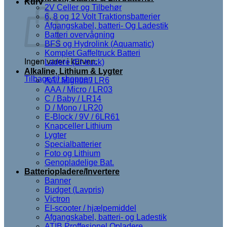
Kurv
2V Celler og Tilbehør
6, 8 og 12 Volt Traktionsbatterier
Afgangskabel, batteri- Og Ladestik
Batteri overvågning
BFS og Hydrolink (Aquamatic)
Komplet Gaffeltruck Batteri
Ingen varer i kurven.
Ladere (El-truck)
Alkaline, Lithium & Lygter
Tilbage til shoppen
AA / Mignon / LR6
AAA / Micro / LR03
C / Baby / LR14
D / Mono / LR20
E-Block / 9V / 6LR61
Knapceller Lithium
Lygter
Specialbatterier
Foto og Lithium
Genopladelige Bat.
Batteriopladere/Invertere
Banner
Budget (Lavpris)
Victron
El-scooter / hjælpemiddel
Afgangskabel, batteri- og Ladestik
ATIB Proffesionel Opladere