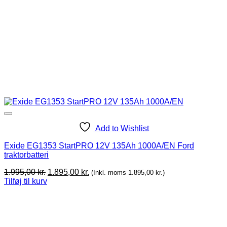
Add to Wishlist
Exide EG1353 StartPRO 12V 135Ah 1000A/EN Ford
traktorbatteri
Original
Current
1.995,00
kr.
1.895,00
kr.
(Inkl. moms
1.895,00
kr.
)
price
price
Tilføj til kurv
was:
is:
1.995,00 kr..
1.895,00 kr..