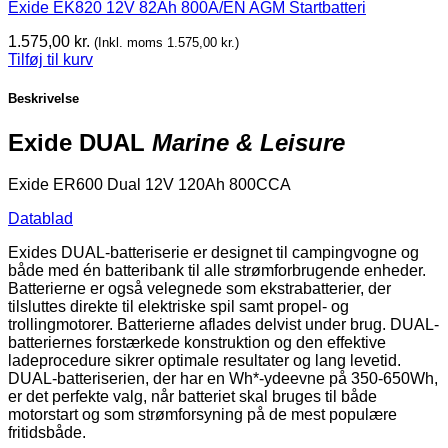
Exide EK820 12V 82Ah 800A/EN AGM Startbatteri
1.575,00
kr.
(Inkl. moms
1.575,00
kr.
)
Tilføj til kurv
Beskrivelse
Exide DUAL
Marine & Leisure
Exide ER600 Dual 12V 120Ah 800CCA
Datablad
Exides DUAL-batteriserie er designet til campingvogne og
både med én batteribank til alle strømforbrugende enheder.
Batterierne er også velegnede som ekstrabatterier, der
tilsluttes direkte til elektriske spil samt propel- og
trollingmotorer. Batterierne aflades delvist under brug. DUAL-
batteriernes forstærkede konstruktion og den effektive
ladeprocedure sikrer optimale resultater og lang levetid.
DUAL-batteriserien, der har en Wh*-ydeevne på 350-650Wh,
er det perfekte valg, når batteriet skal bruges til både
motorstart og som strømforsyning på de mest populære
fritidsbåde.