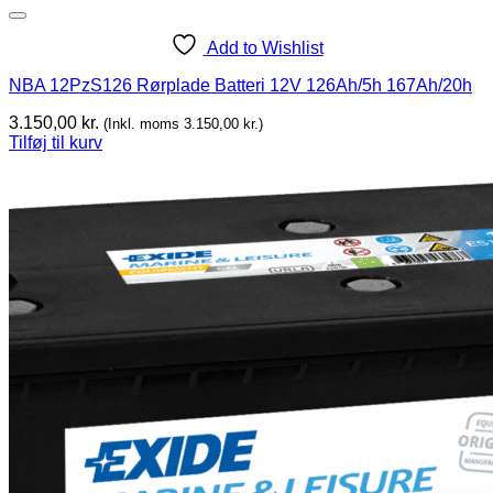
Add to Wishlist
NBA 12PzS126 Rørplade Batteri 12V 126Ah/5h 167Ah/20h
3.150,00
kr.
(Inkl. moms
3.150,00
kr.
)
Tilføj til kurv