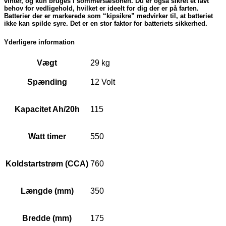
vinter, og kun bruges i sommersæsonen. Du er også sikret et lavt
behov for vedligehold, hvilket er ideelt for dig der er på farten.
Batterier der er markerede som “kipsikre” medvirker til, at batteriet
ikke kan spilde syre. Det er en stor faktor for batteriets sikkerhed.
Yderligere information
Vægt
29 kg
Spænding
12 Volt
Kapacitet Ah/20h
115
Watt timer
550
Koldstartstrøm (CCA)
760
Længde (mm)
350
Bredde (mm)
175