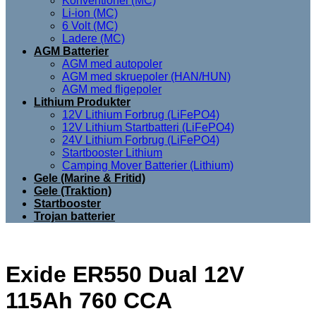
Konventionel (MC)
Li-ion (MC)
6 Volt (MC)
Ladere (MC)
AGM Batterier
AGM med autopoler
AGM med skruepoler (HAN/HUN)
AGM med fligepoler
Lithium Produkter
12V Lithium Forbrug (LiFePO4)
12V Lithium Startbatteri (LiFePO4)
24V Lithium Forbrug (LiFePO4)
Startbooster Lithium
Camping Mover Batterier (Lithium)
Gele (Marine & Fritid)
Gele (Traktion)
Startbooster
Trojan batterier
Exide ER550 Dual 12V
115Ah 760 CCA