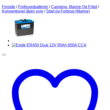
Forside
/
Forbrugsbatterier
/
Camping, Marine Og Fritid
/
Konventionel åben syre
/
Start og Forbrug (Marine)