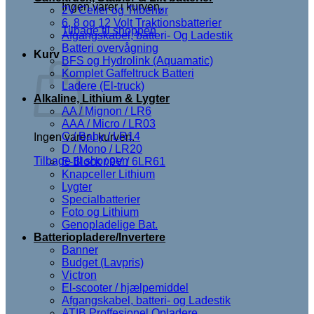
Ingen varer i kurven.
2V Celler og Tilbehør
6, 8 og 12 Volt Traktionsbatterier
Tilbage til shoppen
Afgangskabel, batteri- Og Ladestik
Batteri overvågning
Kurv
BFS og Hydrolink (Aquamatic)
Komplet Gaffeltruck Batteri
Ladere (El-truck)
Alkaline, Lithium & Lygter
AA / Mignon / LR6
AAA / Micro / LR03
C / Baby / LR14
Ingen varer i kurven.
D / Mono / LR20
Tilbage til shoppen
E-Block / 9V / 6LR61
Knapceller Lithium
Lygter
Specialbatterier
Foto og Lithium
Genopladelige Bat.
Batteriopladere/Invertere
Banner
Budget (Lavpris)
Victron
El-scooter / hjælpemiddel
Afgangskabel, batteri- og Ladestik
ATIB Proffesionel Opladere