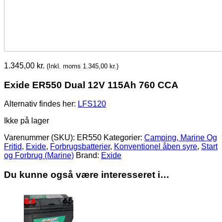
1.345,00
kr.
(Inkl. moms
1.345,00
kr.
)
Exide ER550 Dual 12V 115Ah 760 CCA
Alternativ findes her:
LFS120
Ikke på lager
Varenummer (SKU):
ER550
Kategorier:
Camping, Marine Og
Fritid
,
Exide
,
Forbrugsbatterier
,
Konventionel åben syre
,
Start
og Forbrug (Marine)
Brand:
Exide
Du kunne også være interesseret i…