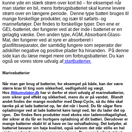
kunne yde en stærk strøm over kort tid – for eksempel når
man starter en bil, mens forbrugsbatteriet skal kunne levere
strøm over en længere periode. Denne type batteri bruges til
mange forskellige produkter, og især til søfarts- og
marinefartøjer. Der findes to forskellige typer. Den ene er
GEL-batteriet, der fungerer ved at der inde i batteriet er en
gelagtig væske. Den anden type, AGM, Absorbant-Glass-
Mat, der fungerer ved at syre er absorberet i
glasfiltsseparator, der samtidig fungere som seperator der
adskiller negative og positive plader fra hinanden. På denne
side kan du læse meget mere om forbrugsbatterier. Du kan
også se vores store udvalg af
startbatterier.
Marinebatterier
Når man gør brug af batterier, for eksempel på både, kan der være
større krav til ting som sikkerhed, vedligehold og vægt.
Hos
Akkumulator.dk
har vi derfor et stort udvalg af marinebatterier,
som sikrer god effekt og sikkerhed, mens du er på vandet. Blandt
andet findes der mange modeller med Deep-Cycle, så du ikke skal
tænke på at lade batteriet op, før det når i bund. Du får sågar flere
opladninger ved at lade batteriet køre langt ned, før du lader det op
igen. Der findes flere produkter med ekstra stor lademodtagelighed,
der sikrer at du får en hurtigere opladning af dit batteri. Derudover er
mange batterier skabt til at have en lav selvafladning. Det betyder, at
batteriet bevarer sin høje kvalitet, også selvom det står stille en hel