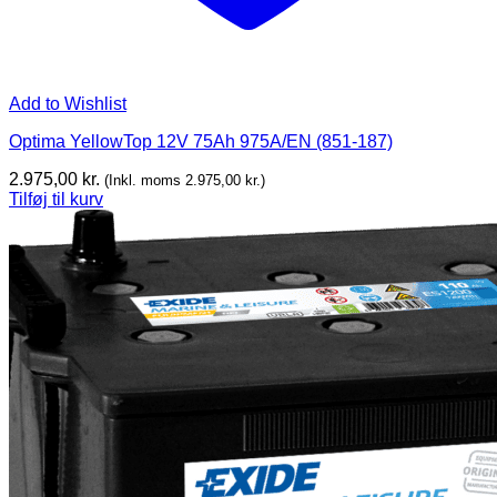
Add to Wishlist
Optima YellowTop 12V 75Ah 975A/EN (851-187)
2.975,00
kr.
(Inkl. moms
2.975,00
kr.
)
Tilføj til kurv