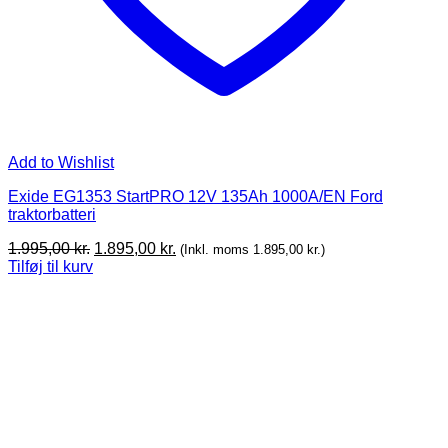
Add to Wishlist
Exide EG1353 StartPRO 12V 135Ah 1000A/EN Ford
traktorbatteri
Original
Current
1.995,00
kr.
1.895,00
kr.
(Inkl. moms
1.895,00
kr.
)
price
price
Tilføj til kurv
was:
is:
1.995,00 kr..
1.895,00 kr..