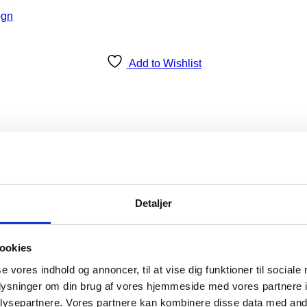
Add to Wishlist
i
Detaljer
batterier
,
6, 8 og 12V Batterier (konventionel åben syre)
,
6, 8 og
ookies
 syre
,
Rengøringsmaskiner
,
Sol og Vind
,
Trojan
,
Trojan
,
Trojan,
se vores indhold og annoncer, til at vise dig funktioner til sociale
oplysninger om din brug af vores hjemmeside med vores partnere i
ysepartnere. Vores partnere kan kombinere disse data med andr