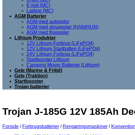
6 Volt (MC)
Ladere (MC)
AGM Batterier
AGM med autopoler
AGM med skruepoler (HAN/HUN)
AGM med fligepoler
Lithium Produkter
12V Lithium Forbrug (LiFePO4)
12V Lithium Startbatteri (LiFePO4)
24V Lithium Forbrug (LiFePO4)
Startbooster Lithium
Camping Mover Batterier (Lithium)
Gele (Marine & Fritid)
Gele (Traktion)
Startbooster
Trojan batterier
Trojan J-185G 12V 185Ah De
Forside
/
Forbrugsbatterier
/
Rengøringsmaskiner
/
Konvention