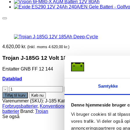
4.620,00
kr.
(Inkl. moms
4.620,00
kr.
)
Trojan J-185G 12 Volt 185Ah Semitraction batter
Erstatter GNB FF 12 144
Datablad
Samtykke
Trojan
J-
Tilføj til kurv
Køb nu
185G
Varenummer (SKU):
J-185
Kategorier:
6, 8 og 12 Volt traktions
12V
Denne hjemmeside bruger c
Forbrugsbatterier
,
Konventionel åben syre
,
Konventionel åben
185Ah
batterier
Brand:
Trojan
Vi bruger cookies til at tilpas
Deep-
Se også
Cycle
vores trafik. Vi deler også 
antal
annonceringspartnere og anal