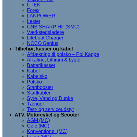
CTEK
Forex
LANPOWER
Lester
GNB SHARP HF (SMC)
Værkstedsladere
Lifeboat Charger
NOCO Genius
Tilbehør, kasser og kabel
Afdækning til polsko – Pol Kappe
Alkaline, Lithium & Lygter
Batterikasser
Kabel
Kabelsko
Polsko
Startbooster
Startkabler
Syre, Vand og Dunke
Tænger
Test- og serviceudstyr
ATV, Motorcykel og Scooter
AGM (MC)
Gele (MC)
Konventionel (MC)
Li-ion (MC)