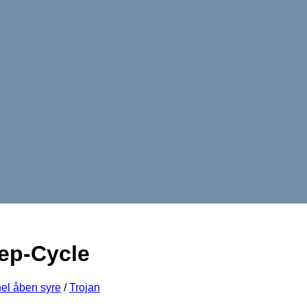
ep-Cycle
el åben syre
/
Trojan