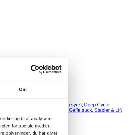
Om
 12V Batterier (konventionel åben syre)
,
Deep Cycle
,
 Rocket & Eternity
,
Truck batteri - Gaffeltruck, Stabler & Lift
 medier og til at analysere
nden for sociale medier,
e oplysninger, du har givet