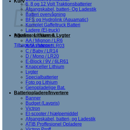
Kurv
6, 8 og 12 Volt Traktionsbatterier
Afgangskabel, batteri- Og Ladestik
Batteri overvågning
BFS og Hydrolink (Aquamatic)
Komplet Gaffeltruck Batteri
Ladere (El-truck)
Ingen varer i kurven.
Alkaline, Lithium & Lygter
AA / Mignon / LR6
Tilbage til shoppen
AAA / Micro / LR03
C / Baby / LR14
D / Mono / LR20
E-Block / 9V / 6LR61
Knapceller Lithium
Lygter
Specialbatterier
Foto og Lithium
Genopladelige Bat.
Batteriopladere/Invertere
Banner
Budget (Lavpris)
Victron
El-scooter / hjælpemiddel
Afgangskabel, batteri- og Ladestik
ATIB Proffesionel Opladere
Victron Proff