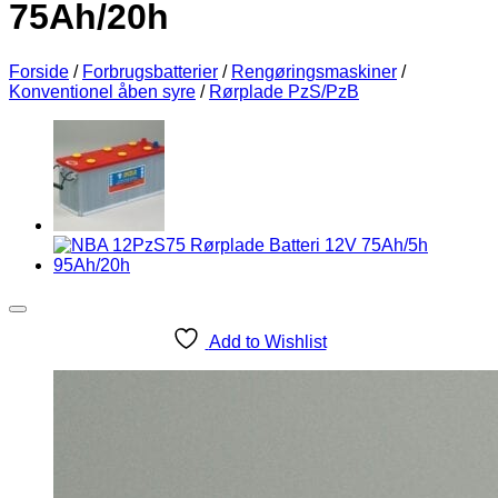
75Ah/20h
Forside
/
Forbrugsbatterier
/
Rengøringsmaskiner
/
Konventionel åben syre
/
Rørplade PzS/PzB
Add to Wishlist