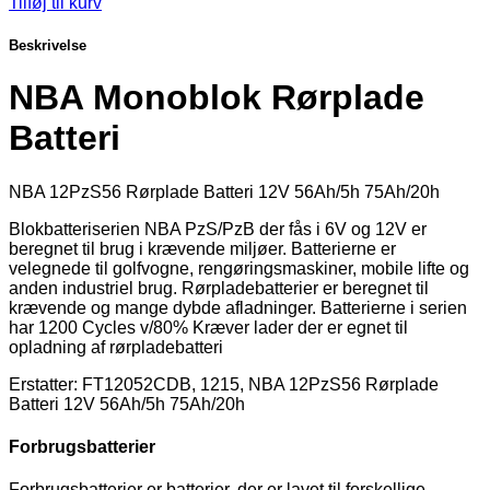
Tilføj til kurv
Beskrivelse
NBA Monoblok Rørplade
Batteri
NBA 12PzS56 Rørplade Batteri 12V 56Ah/5h 75Ah/20h
Blokbatteriserien NBA PzS/PzB der fås i 6V og 12V er
beregnet til brug i krævende miljøer. Batterierne er
velegnede til golfvogne, rengøringsmaskiner, mobile lifte og
anden industriel brug. Rørpladebatterier er beregnet til
krævende og mange dybde afladninger. Batterierne i serien
har 1200 Cycles v/80% Kræver lader der er egnet til
opladning af rørpladebatteri
Erstatter: FT12052CDB, 1215, NBA 12PzS56 Rørplade
Batteri 12V 56Ah/5h 75Ah/20h
Forbrugsbatterier
Forbrugsbatterier er batterier, der er lavet til forskellige