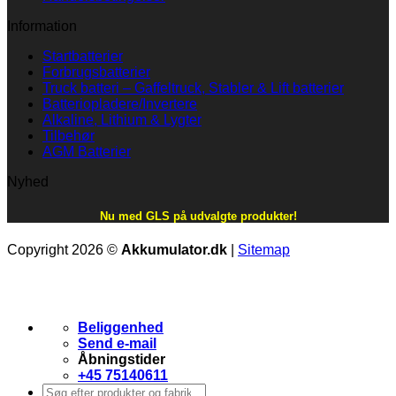
Information
Startbatterier
Forbrugsbatterier
Truck batteri – Gaffeltruck, Stabler & Lift batterier
Batteriopladere/Invertere
Alkaline, Lithium & Lygter
Tilbehør
AGM Batterier
Nyhed
Nu med GLS på udvalgte produkter!
Copyright 2026 ©
Akkumulator.dk
|
Sitemap
Beliggenhed
Send e-mail
Åbningstider
+45 75140611
Søg