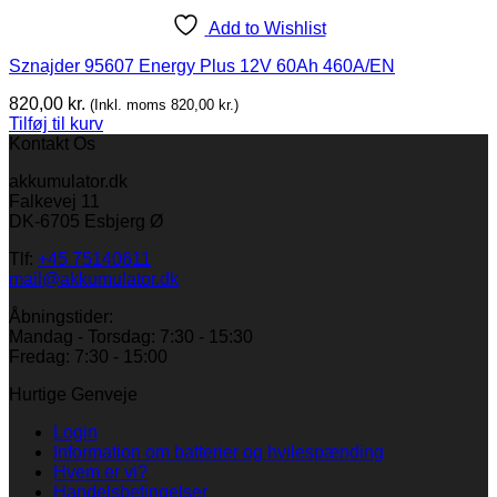
Add to Wishlist
Sznajder 95607 Energy Plus 12V 60Ah 460A/EN
820,00
kr.
(Inkl. moms
820,00
kr.
)
Tilføj til kurv
Kontakt Os
akkumulator.dk
Falkevej 11
DK-6705 Esbjerg Ø
Tlf:
+45 75140611
mail@akkumulator.dk
Åbningstider:
Mandag - Torsdag: 7:30 - 15:30
Fredag: 7:30 - 15:00
Hurtige Genveje
Login
Information om batterier og hvilespænding
Hvem er vi?
Handelsbetingelser