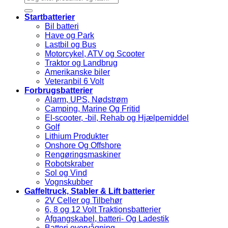
efter:
Startbatterier
Bil batteri
Have og Park
Lastbil og Bus
Motorcykel, ATV og Scooter
Traktor og Landbrug
Amerikanske biler
Veteranbil 6 Volt
Forbrugsbatterier
Alarm, UPS, Nødstrøm
Camping, Marine Og Fritid
El-scooter, -bil, Rehab og Hjælpemiddel
Golf
Lithium Produkter
Onshore Og Offshore
Rengøringsmaskiner
Robotskraber
Sol og Vind
Vognskubber
Gaffeltruck, Stabler & Lift batterier
2V Celler og Tilbehør
6, 8 og 12 Volt Traktionsbatterier
Afgangskabel, batteri- Og Ladestik
Batteri overvågning