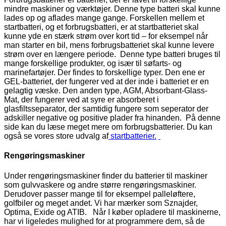
mindre maskiner og værktøjer. Denne type batteri skal kunne
lades op og aflades mange gange. Forskellen mellem et
startbatteri, og et forbrugsbatteri, er at startbatteriet skal
kunne yde en stærk strøm over kort tid – for eksempel når
man starter en bil, mens forbrugsbatteriet skal kunne levere
strøm over en længere periode. Denne type batteri bruges til
mange forskellige produkter, og især til søfarts- og
marinefartøjer. Der findes to forskellige typer. Den ene er
GEL-batteriet, der fungerer ved at der inde i batteriet er en
gelagtig væske. Den anden type, AGM, Absorbant-Glass-
Mat, der fungerer ved at syre er absorberet i
glasfiltsseparator, der samtidig fungere som seperator der
adskiller negative og positive plader fra hinanden. På denne
side kan du læse meget mere om forbrugsbatterier. Du kan
også se vores store udvalg af
startbatterier.
Rengøringsmaskiner
Under rengøringsmaskiner finder du batterier til maskiner
som gulvvaskere og andre større rengøringsmaskiner.
Derudover passer mange til for eksempel palleløftere,
golfbiler og meget andet. Vi har mærker som Sznajder,
Optima, Exide og ATIB. Når I køber opladere til maskinerne,
har vi ligeledes mulighed for at programmere dem, så de