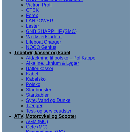
Victron Proff
CTEK
Forex
LANPOWER
Lester
GNB SHARP HF (SMC)
Værkstedsladere
Lifeboat Charger
NOCO Genius
Tilbehør, kasser og kabel
Afdækning til polsko – Pol Kappe
Alkaline, Lithium & Lygter
Batterikasser
Kabel
Kabelsko
Polsko
Startbooster
Startkabler
Syre, Vand og Dunke
Tænger
Test- og serviceudstyr
ATV, Motorcykel og Scooter
AGM (MC)
Gele (MC)