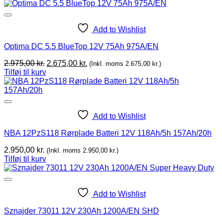
Add to Wishlist
Optima DC 5.5 BlueTop 12V 75Ah 975A/EN
Original
Current
2.975,00
kr.
2.675,00
kr.
(Inkl. moms
2.675,00
kr.
)
price
price
Tilføj til kurv
was:
is:
2.975,00 kr..
2.675,00 kr..
Add to Wishlist
NBA 12PzS118 Rørplade Batteri 12V 118Ah/5h 157Ah/20h
2.950,00
kr.
(Inkl. moms
2.950,00
kr.
)
Tilføj til kurv
Add to Wishlist
Sznajder 73011 12V 230Ah 1200A/EN SHD