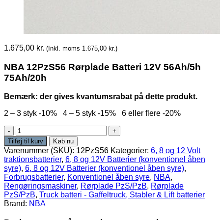
1.675,00
kr.
(Inkl. moms
1.675,00
kr.
)
NBA 12PzS56 Rørplade Batteri 12V 56Ah/5h
75Ah/20h
Bemærk: der gives kvantumsrabat på dette produkt.
2 – 3 styk -10% 4 – 5 styk -15% 6 eller flere -20%
NBA
12PzS56
Tilføj til kurv
Køb nu
Rørplade
Varenummer (SKU):
12PzS56
Kategorier:
6, 8 og 12 Volt
Batteri
traktionsbatterier
,
6, 8 og 12V Batterier (konventionel åben
12V
syre)
,
6, 8 og 12V Batterier (konventionel åben syre)
,
56Ah/5h
Forbrugsbatterier
,
Konventionel åben syre
,
NBA
,
75Ah/20h
Rengøringsmaskiner
,
Rørplade PzS/PzB
,
Rørplade
antal
PzS/PzB
,
Truck batteri - Gaffeltruck, Stabler & Lift batterier
Brand:
NBA