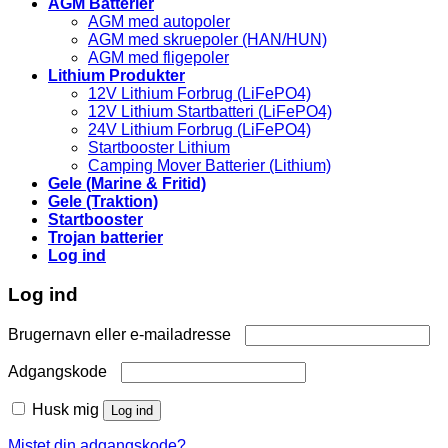
AGM Batterier
AGM med autopoler
AGM med skruepoler (HAN/HUN)
AGM med fligepoler
Lithium Produkter
12V Lithium Forbrug (LiFePO4)
12V Lithium Startbatteri (LiFePO4)
24V Lithium Forbrug (LiFePO4)
Startbooster Lithium
Camping Mover Batterier (Lithium)
Gele (Marine & Fritid)
Gele (Traktion)
Startbooster
Trojan batterier
Log ind
Log ind
Påkrævet
Brugernavn eller e-mailadresse
Påkrævet
Adgangskode
Husk mig
Log ind
Mistet din adgangskode?