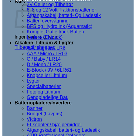
Kurv
2V Celler og Tilbehør
6, 8 og 12 Volt Traktionsbatterier
Afgangskabel, batteri- Og Ladestik
Batteri overvågning
BFS og Hydrolink (Aquamatic)
Komplet Gaffeltruck Batteri
Ingen varer i kurven.
Ladere (El-truck)
Alkaline, Lithium & Lygter
Tilbage til shoppen
AA / Mignon / LR6
AAA / Micro / LR03
C / Baby / LR14
D / Mono / LR20
E-Block / 9V / 6LR61
Knapceller Lithium
Lygter
Specialbatterier
Foto og Lithium
Genopladelige Bat.
Batteriopladere/Invertere
Banner
Budget (Lavpris)
Victron
El-scooter / hjælpemiddel
Afgangskabel, batteri- og Ladestik
ATIB Proffesionel Opladere