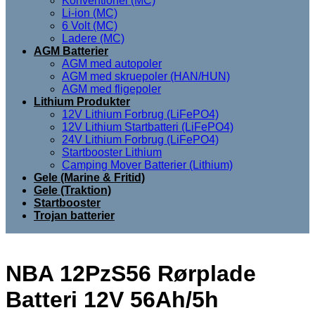
Konventionel (MC)
Li-ion (MC)
6 Volt (MC)
Ladere (MC)
AGM Batterier
AGM med autopoler
AGM med skruepoler (HAN/HUN)
AGM med fligepoler
Lithium Produkter
12V Lithium Forbrug (LiFePO4)
12V Lithium Startbatteri (LiFePO4)
24V Lithium Forbrug (LiFePO4)
Startbooster Lithium
Camping Mover Batterier (Lithium)
Gele (Marine & Fritid)
Gele (Traktion)
Startbooster
Trojan batterier
NBA 12PzS56 Rørplade
Batteri 12V 56Ah/5h