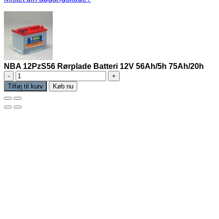
NBA 12PzS56 Rørplade Batteri 12V 56Ah/5h 75Ah/20h
NBA
12PzS56
Tilføj til kurv
Køb nu
Rørplade
Batteri
12V
56Ah/5h
75Ah/20h
antal