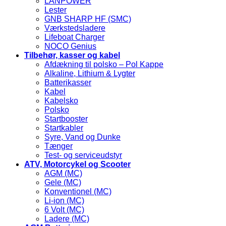
LANPOWER
Lester
GNB SHARP HF (SMC)
Værkstedsladere
Lifeboat Charger
NOCO Genius
Tilbehør, kasser og kabel
Afdækning til polsko – Pol Kappe
Alkaline, Lithium & Lygter
Batterikasser
Kabel
Kabelsko
Polsko
Startbooster
Startkabler
Syre, Vand og Dunke
Tænger
Test- og serviceudstyr
ATV, Motorcykel og Scooter
AGM (MC)
Gele (MC)
Konventionel (MC)
Li-ion (MC)
6 Volt (MC)
Ladere (MC)