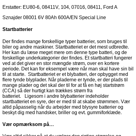
Erstatter: EU80-6, 08411V, 104, 07016, 08411, Ford A
Sznajder 08001 6V 80Ah 600A/EN Special Line
Startbatterier
Der findes mange forskellige typer batterier, som bruges til
biler og andre maskiner. Startbatteriet er det mest udbredte.
Her kan du læse meget mere om denne type batteri, og de
forskellige underkategorier der findes. Et startbatteri fungerer
ved at det giver en stor mængde strøm, over en kortere
periode. Det kan for eksempel være når man skal have sin bil
til at starte. Startbatteriet er et blybatteri, der opbygget med
flere tynde blyplader. Når pladerne er tynde, er der plads til
mange plader og det skal der til for at få en høj startstrøm
(CCA) så der hurtigt kan trækkes strøm fra
batteriet. Ligesom i andre blybatterier indeholder
startbatteriet en syre, der er med til at skabe strømmen. Vær
altid påpasselig når du arbejder med blysyre batterier og
beskyt dig med handsker, briller og evt. gummiforklæde.
Vær opmærksom på…