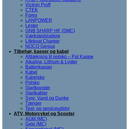
Victron Proff
CTEK
Forex
LANPOWER
Lester
GNB SHARP HF (SMC)
Værkstedsladere
Lifeboat Charger
NOCO Genius
Tilbehør, kasser og kabel
Afdækning til polsko – Pol Kappe
Alkaline, Lithium & Lygter
Batterikasser
Kabel
Kabelsko
Polsko
Startbooster
Startkabler
Syre, Vand og Dunke
Tænger
Test- og serviceudstyr
ATV, Motorcykel og Scooter
AGM (MC)
Gele (MC)