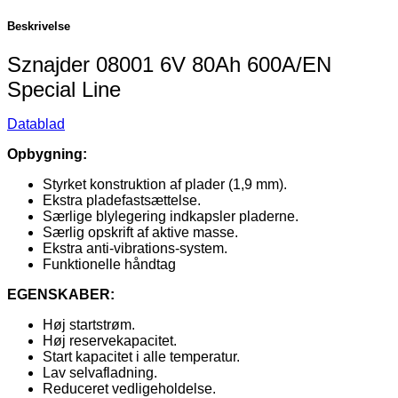
was:
is:
189,00 kr..
175,00 kr..
Beskrivelse
Sznajder 08001 6V 80Ah 600A/EN
Special Line
Datablad
Opbygning:
Styrket konstruktion af plader (1,9 mm).
Ekstra pladefastsættelse.
Særlige blylegering indkapsler pladerne.
Særlig opskrift af aktive masse.
Ekstra anti-vibrations-system.
Funktionelle håndtag
EGENSKABER:
Høj startstrøm.
Høj reservekapacitet.
Start kapacitet i alle temperatur.
Lav selvafladning.
Reduceret vedligeholdelse.