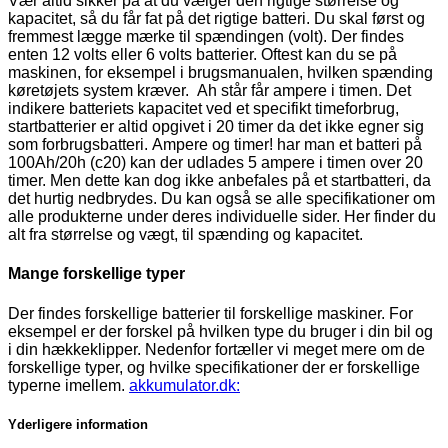
Vær altid sikker på at du vælger den rigtige størrelse og
kapacitet, så du får fat på det rigtige batteri. Du skal først og
fremmest lægge mærke til spændingen (volt). Der findes
enten 12 volts eller 6 volts batterier. Oftest kan du se på
maskinen, for eksempel i brugsmanualen, hvilken spænding
køretøjets system kræver. Ah står får ampere i timen. Det
indikere batteriets kapacitet ved et specifikt timeforbrug,
startbatterier er altid opgivet i 20 timer da det ikke egner sig
som forbrugsbatteri. Ampere og timer! har man et batteri på
100Ah/20h (c20) kan der udlades 5 ampere i timen over 20
timer. Men dette kan dog ikke anbefales på et startbatteri, da
det hurtig nedbrydes. Du kan også se alle specifikationer om
alle produkterne under deres individuelle sider. Her finder du
alt fra størrelse og vægt, til spænding og kapacitet.
Mange forskellige typer
Der findes forskellige batterier til forskellige maskiner. For
eksempel er der forskel på hvilken type du bruger i din bil og
i din hækkeklipper. Nedenfor fortæller vi meget mere om de
forskellige typer, og hvilke specifikationer der er forskellige
typerne imellem.
akkumulator.dk:
Yderligere information