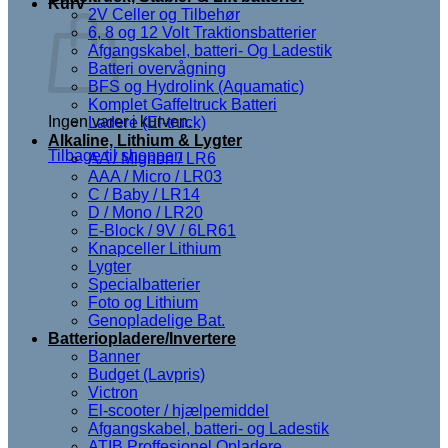
Kurv
2V Celler og Tilbehør
6, 8 og 12 Volt Traktionsbatterier
Afgangskabel, batteri- Og Ladestik
Batteri overvågning
BFS og Hydrolink (Aquamatic)
Komplet Gaffeltruck Batteri
Ingen varer i kurven.
Ladere (El-truck)
Alkaline, Lithium & Lygter
Tilbage til shoppen
AA / Mignon / LR6
AAA / Micro / LR03
C / Baby / LR14
D / Mono / LR20
E-Block / 9V / 6LR61
Knapceller Lithium
Lygter
Specialbatterier
Foto og Lithium
Genopladelige Bat.
Batteriopladere/Invertere
Banner
Budget (Lavpris)
Victron
El-scooter / hjælpemiddel
Afgangskabel, batteri- og Ladestik
ATIB Proffesionel Opladere