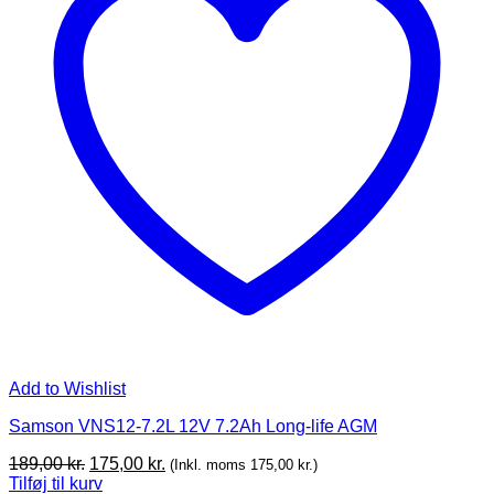
Add to Wishlist
Samson VNS12-7.2L 12V 7.2Ah Long-life AGM
Original
Current
189,00
kr.
175,00
kr.
(Inkl. moms
175,00
kr.
)
price
price
Tilføj til kurv