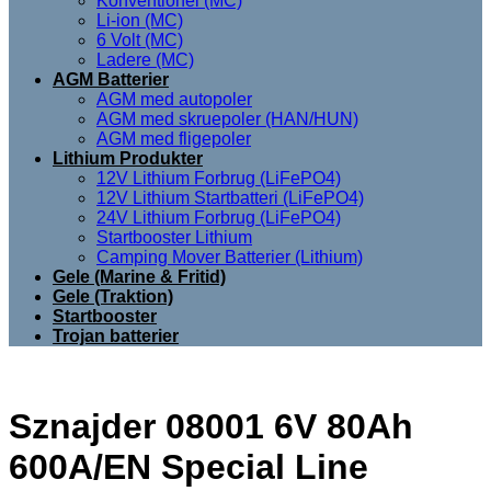
Konventionel (MC)
Li-ion (MC)
6 Volt (MC)
Ladere (MC)
AGM Batterier
AGM med autopoler
AGM med skruepoler (HAN/HUN)
AGM med fligepoler
Lithium Produkter
12V Lithium Forbrug (LiFePO4)
12V Lithium Startbatteri (LiFePO4)
24V Lithium Forbrug (LiFePO4)
Startbooster Lithium
Camping Mover Batterier (Lithium)
Gele (Marine & Fritid)
Gele (Traktion)
Startbooster
Trojan batterier
Sznajder 08001 6V 80Ah
600A/EN Special Line