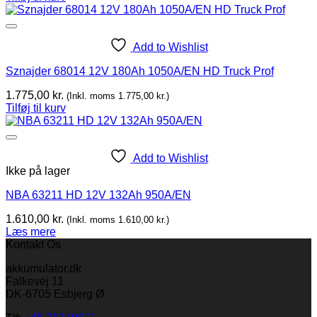
Add to Wishlist
Sznajder 68014 12V 180Ah 1050A/EN HD Truck Prof
1.775,00
kr.
(Inkl. moms
1.775,00
kr.
)
Tilføj til kurv
Add to Wishlist
Ikke på lager
NBA 63211 HD 12V 132Ah 950A/EN
1.610,00
kr.
(Inkl. moms
1.610,00
kr.
)
Læs mere
Kontakt Os
akkumulator.dk
Falkevej 11
DK-6705 Esbjerg Ø