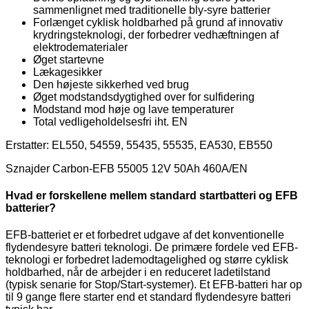
sammenlignet med traditionelle bly-syre batterier
Forlænget cyklisk holdbarhed på grund af innovativ
krydringsteknologi, der forbedrer vedhæftningen af
elektrodematerialer
Øget startevne
Lækagesikker
Den højeste sikkerhed ved brug
Øget modstandsdygtighed over for sulfidering
Modstand mod høje og lave temperaturer
Total vedligeholdelsesfri iht. EN
Erstatter: EL550, 54559, 55435, 55535, EA530, EB550
Sznajder Carbon-EFB 55005 12V 50Ah 460A/EN
Hvad er forskellene mellem standard startbatteri og EFB
batterier?
EFB-batteriet er et forbedret udgave af det konventionelle
flydendesyre batteri teknologi. De primære fordele ved EFB-
teknologi er forbedret lademodtagelighed og større cyklisk
holdbarhed, når de arbejder i en reduceret ladetilstand
(typisk senarie for Stop/Start-systemer). Et EFB-batteri har op
til 9 gange flere starter end et standard flydendesyre batteri