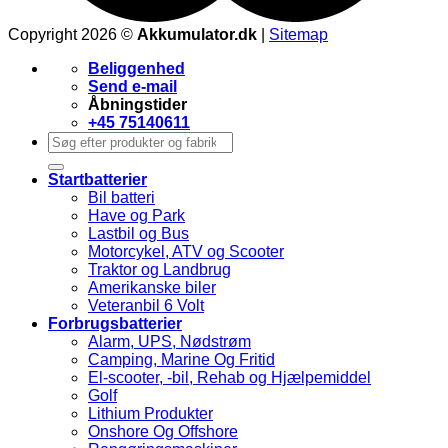
Copyright 2026 ©
Akkumulator.dk
|
Sitemap
Beliggenhed
Send e-mail
Åbningstider
+45 75140611
Søg
efter:
Startbatterier
Bil batteri
Have og Park
Lastbil og Bus
Motorcykel, ATV og Scooter
Traktor og Landbrug
Amerikanske biler
Veteranbil 6 Volt
Forbrugsbatterier
Alarm, UPS, Nødstrøm
Camping, Marine Og Fritid
El-scooter, -bil, Rehab og Hjælpemiddel
Golf
Lithium Produkter
Onshore Og Offshore