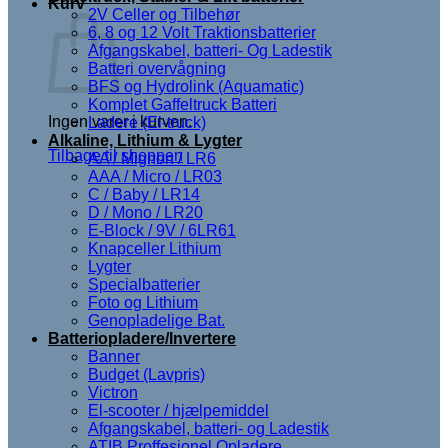
Kurv
2V Celler og Tilbehør
6, 8 og 12 Volt Traktionsbatterier
Afgangskabel, batteri- Og Ladestik
Batteri overvågning
BFS og Hydrolink (Aquamatic)
Komplet Gaffeltruck Batteri
Ingen varer i kurven.
Ladere (El-truck)
Alkaline, Lithium & Lygter
Tilbage til shoppen
AA / Mignon / LR6
AAA / Micro / LR03
C / Baby / LR14
D / Mono / LR20
E-Block / 9V / 6LR61
Knapceller Lithium
Lygter
Specialbatterier
Foto og Lithium
Genopladelige Bat.
Batteriopladere/Invertere
Banner
Budget (Lavpris)
Victron
El-scooter / hjælpemiddel
Afgangskabel, batteri- og Ladestik
ATIB Proffesionel Opladere