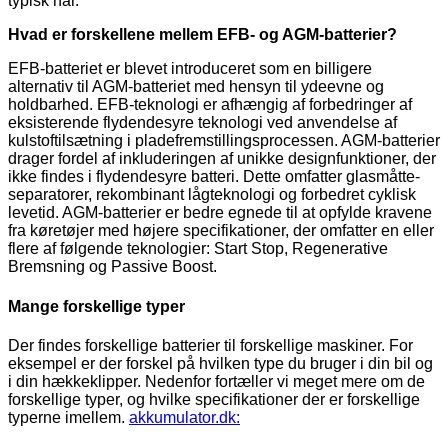
typisk har.
Hvad er forskellene mellem EFB- og AGM-batterier?
EFB-batteriet er blevet introduceret som en billigere
alternativ til AGM-batteriet med hensyn til ydeevne og
holdbarhed. EFB-teknologi er afhængig af forbedringer af
eksisterende flydendesyre teknologi ved anvendelse af
kulstoftilsætning i pladefremstillingsprocessen. AGM-batterier
drager fordel af inkluderingen af unikke designfunktioner, der
ikke findes i flydendesyre batteri. Dette omfatter glasmåtte-
separatorer, rekombinant lågteknologi og forbedret cyklisk
levetid. AGM-batterier er bedre egnede til at opfylde kravene
fra køretøjer med højere specifikationer, der omfatter en eller
flere af følgende teknologier: Start Stop, Regenerative
Bremsning og Passive Boost.
Mange forskellige typer
Der findes forskellige batterier til forskellige maskiner. For
eksempel er der forskel på hvilken type du bruger i din bil og
i din hækkeklipper. Nedenfor fortæller vi meget mere om de
forskellige typer, og hvilke specifikationer der er forskellige
typerne imellem.
akkumulator.dk: