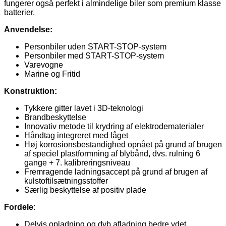
fungerer også perfekt i almindelige biler som premium klasse
batterier.
Anvendelse:
Personbiler uden START-STOP-system
Personbiler med START-STOP-system
Varevogne
Marine og Fritid
Konstruktion:
Tykkere gitter lavet i 3D-teknologi
Brandbeskyttelse
Innovativ metode til krydring af elektrodematerialer
Håndtag integreret med låget
Høj korrosionsbestandighed opnået på grund af brugen
af speciel plastformning af blybånd, dvs. rulning 6
gange + 7. kalibreringsniveau
Fremragende ladningsaccept på grund af brugen af
kulstoftilsætningsstoffer
Særlig beskyttelse af positiv plade
Fordele
:
Delvis opladning og dyb afladning bedre ydet