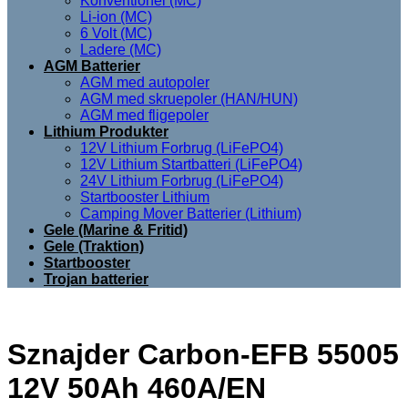
Konventionel (MC)
Li-ion (MC)
6 Volt (MC)
Ladere (MC)
AGM Batterier
AGM med autopoler
AGM med skruepoler (HAN/HUN)
AGM med fligepoler
Lithium Produkter
12V Lithium Forbrug (LiFePO4)
12V Lithium Startbatteri (LiFePO4)
24V Lithium Forbrug (LiFePO4)
Startbooster Lithium
Camping Mover Batterier (Lithium)
Gele (Marine & Fritid)
Gele (Traktion)
Startbooster
Trojan batterier
Sznajder Carbon-EFB 55005
12V 50Ah 460A/EN