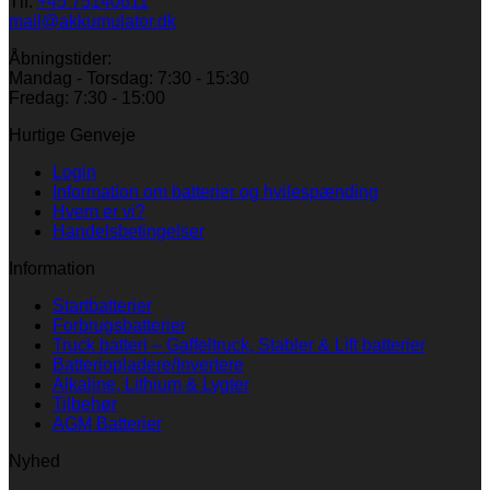
Tlf:
+45 75140611
mail@akkumulator.dk
Åbningstider:
Mandag - Torsdag: 7:30 - 15:30
Fredag: 7:30 - 15:00
Hurtige Genveje
Login
Information om batterier og hvilespænding
Hvem er vi?
Handelsbetingelser
Information
Startbatterier
Forbrugsbatterier
Truck batteri – Gaffeltruck, Stabler & Lift batterier
Batteriopladere/Invertere
Alkaline, Lithium & Lygter
Tilbehør
AGM Batterier
Nyhed