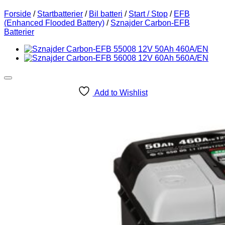
Forside
/
Startbatterier
/
Bil batteri
/
Start / Stop
/
EFB
(Enhanced Flooded Battery)
/
Sznajder Carbon-EFB
Batterier
Add to Wishlist