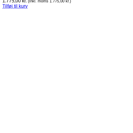
1.775,00
kr.
(Inkl. moms
1.775,00
kr.
)
Tilføj til kurv