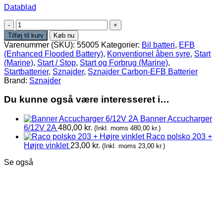
Datablad
Sznajder
Carbon-
Tilføj til kurv
Køb nu
EFB
Varenummer (SKU):
55005
Kategorier:
Bil batteri
,
EFB
55005
(Enhanced Flooded Battery)
,
Konventionel åben syre
,
Start
12V
(Marine)
,
Start / Stop
,
Start og Forbrug (Marine)
,
50Ah
Startbatterier
,
Sznajder
,
Sznajder Carbon-EFB Batterier
460A/EN
Brand:
Sznajder
antal
Du kunne også være interesseret i…
Banner Accucharger
6/12V 2A
480,00
kr.
(Inkl. moms
480,00
kr.
)
Raco polsko 203 +
Højre vinklet
23,00
kr.
(Inkl. moms
23,00
kr.
)
Se også