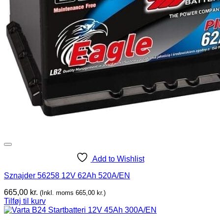
Add to Wishlist
Sznajder 56258 12V 62Ah 520A/EN
665,00
kr.
(Inkl. moms
665,00
kr.
)
Tilføj til kurv