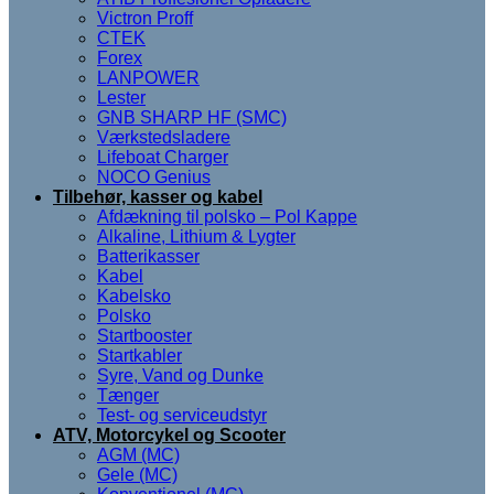
Victron Proff
CTEK
Forex
LANPOWER
Lester
GNB SHARP HF (SMC)
Værkstedsladere
Lifeboat Charger
NOCO Genius
Tilbehør, kasser og kabel
Afdækning til polsko – Pol Kappe
Alkaline, Lithium & Lygter
Batterikasser
Kabel
Kabelsko
Polsko
Startbooster
Startkabler
Syre, Vand og Dunke
Tænger
Test- og serviceudstyr
ATV, Motorcykel og Scooter
AGM (MC)
Gele (MC)