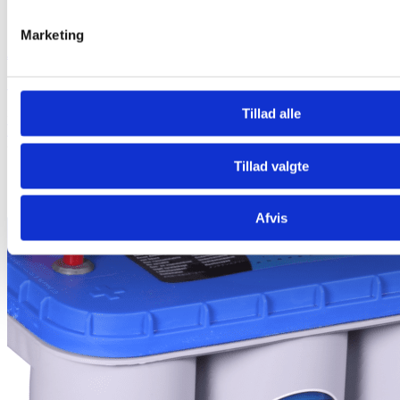
Marketing
Add to Wishlist
NBA 12PzS126 Rørplade Batteri 12V 126Ah/5h 167Ah/20h
Tillad alle
3.150,00
kr.
(Inkl. moms
3.150,00
kr.
)
Tilføj til kurv
-10%
Tillad valgte
Afvis