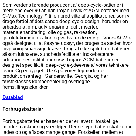
Som verdens førende producent af deep-cycle-batterier i
mere end over 90 år, har Trojan udviklet AGM-batterier med
C-Max Technology™ til en bred vifte af applikationer, som vil
drage fordel af dets sande deep-cycle-design, herunder en
arbejdsplatform, gulvrengøring, golf, inverter,
materialehåndtering, olie og gas, rekreation,
fjerntelekommunikation og vedvarende energi. Vores AGM er
også designet til at forsyne udstyr, der bruges på steder, hvor
lovgivningsmæssige kræver brug af ikke-spildbare batterier,
såsom lufthavne, sundhedsfaciliteter, indkøbscentre,
uddannelsesinstitutioner osv. Trojans AGM-batterier er
designet specifikt til deep-cycle-ydeevne af vores teknikere
team. Og er bygget i USA på vores topmoderne
produktionsanlæg i Sandersville, Georgia, og har
førsteklasses komponenter og overlegne
fremstillingsteknikker.
Datablad
Forbrugsbatterier
Forbrugsbatterier er batterier, der er lavet til forskellige
mindre maskiner og værktøjer. Denne type batteri skal kunne
lades op og aflades mange gange. Forskellen mellem et