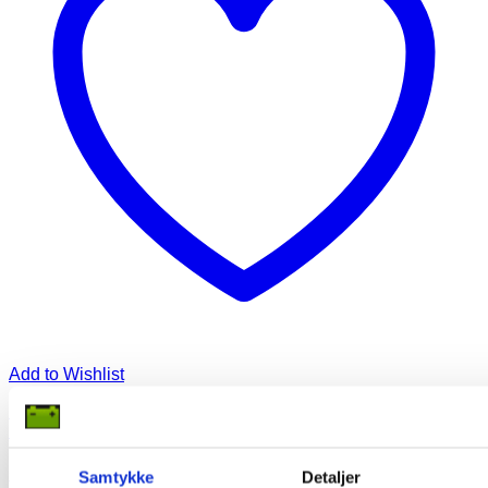
Add to Wishlist
NBA 6PzB185 Rørplade Batteri 6V 185Ah/5h 240Ah/20h (T-
105)
2.125,00
kr.
(Inkl. moms
2.125,00
kr.
)
Samtykke
Detaljer
Tilføj til kurv