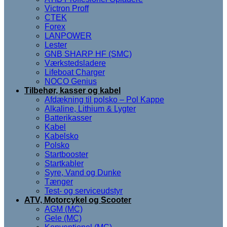
Victron Proff
CTEK
Forex
LANPOWER
Lester
GNB SHARP HF (SMC)
Værkstedsladere
Lifeboat Charger
NOCO Genius
Tilbehør, kasser og kabel
Afdækning til polsko – Pol Kappe
Alkaline, Lithium & Lygter
Batterikasser
Kabel
Kabelsko
Polsko
Startbooster
Startkabler
Syre, Vand og Dunke
Tænger
Test- og serviceudstyr
ATV, Motorcykel og Scooter
AGM (MC)
Gele (MC)