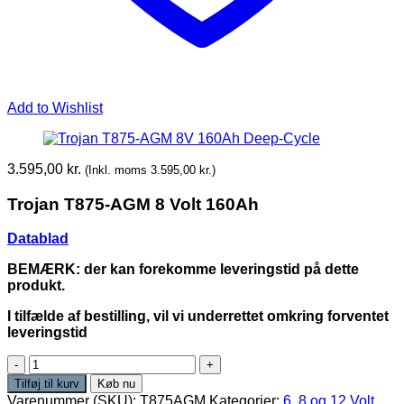
Add to Wishlist
3.595,00
kr.
(Inkl. moms
3.595,00
kr.
)
Trojan T875-AGM 8 Volt 160Ah
Datablad
BEMÆRK: der kan forekomme leveringstid på dette
produkt.
I tilfælde af bestilling, vil vi underrettet omkring forventet
leveringstid
Trojan
T875-
Tilføj til kurv
Køb nu
AGM
Varenummer (SKU):
T875AGM
Kategorier:
6, 8 og 12 Volt