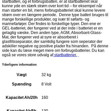
startbatteri, og et forbrugsbatteri, er at startbatteriet skal
kunne yde en stærk strøm over kort tid – for eksempel når
man starter en bil, mens forbrugsbatteriet skal kunne levere
strøm over en længere periode. Denne type batteri bruges til
mange forskellige produkter, og især til søfarts- og
marinefartøjer. Der findes to forskellige typer. Den ene er
GEL-batteriet, der fungerer ved at der inde i batteriet er en
gelagtig væske. Den anden type, AGM, Absorbant-Glass-
Mat, der fungerer ved at syre er absorberet i
glasfiltsseparator, der samtidig fungere som seperator der
adskiller negative og positive plader fra hinanden. På denne
side kan du læse meget mere om forbrugsbatterier. Du kan
også se vores store udvalg af
startbatterier.
Yderligere information
Vægt
32 kg
Spænding
8 Volt
Kapacitet Ah/20h
160
Kapacitet Ah/5h
130