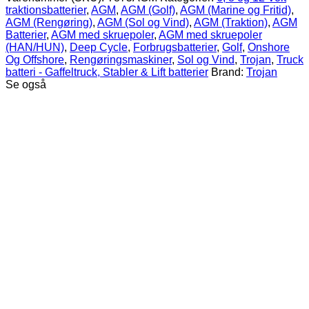
8V
traktionsbatterier
,
AGM
,
AGM (Golf)
,
AGM (Marine og Fritid)
,
160Ah
AGM (Rengøring)
,
AGM (Sol og Vind)
,
AGM (Traktion)
,
AGM
Deep-
Batterier
,
AGM med skruepoler
,
AGM med skruepoler
Cycle
(HAN/HUN)
,
Deep Cycle
,
Forbrugsbatterier
,
Golf
,
Onshore
antal
Og Offshore
,
Rengøringsmaskiner
,
Sol og Vind
,
Trojan
,
Truck
batteri - Gaffeltruck, Stabler & Lift batterier
Brand:
Trojan
Se også