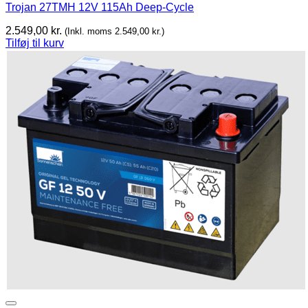
Trojan 27TMH 12V 115Ah Deep-Cycle
2.549,00
kr.
(Inkl. moms
2.549,00
kr.
)
Tilføj til kurv