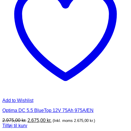
Add to Wishlist
Optima DC 5.5 BlueTop 12V 75Ah 975A/EN
Original
Current
2.975,00
kr.
2.675,00
kr.
(Inkl. moms
2.675,00
kr.
)
price
price
Tilføj til kurv
was:
is: