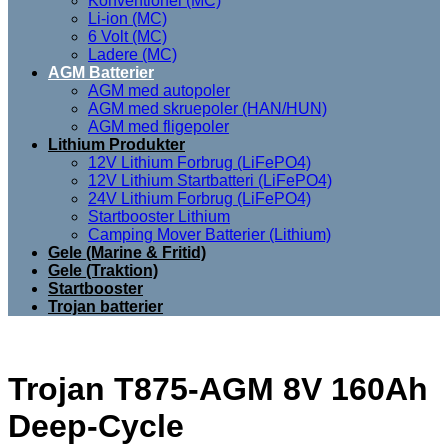
Konventionel (MC)
Li-ion (MC)
6 Volt (MC)
Ladere (MC)
AGM Batterier
AGM med autopoler
AGM med skruepoler (HAN/HUN)
AGM med fligepoler
Lithium Produkter
12V Lithium Forbrug (LiFePO4)
12V Lithium Startbatteri (LiFePO4)
24V Lithium Forbrug (LiFePO4)
Startbooster Lithium
Camping Mover Batterier (Lithium)
Gele (Marine & Fritid)
Gele (Traktion)
Startbooster
Trojan batterier
Trojan T875-AGM 8V 160Ah
Deep-Cycle