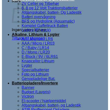
Kurv
2V Celler og Tilbehør
6, 8 og 12 Volt Traktionsbatterier
Afgangskabel, batteri- Og Ladestik
Batteri overvågning
BFS og Hydrolink (Aquamatic)
Komplet Gaffeltruck Batteri
Ingen varer i kurven.
Ladere (El-truck)
Alkaline, Lithium & Lygter
Tilbage til shoppen
AA / Mignon / LR6
AAA / Micro / LR03
C / Baby / LR14
D / Mono / LR20
E-Block / 9V / 6LR61
Knapceller Lithium
Lygter
Specialbatterier
Foto og Lithium
Genopladelige Bat.
Batteriopladere/Invertere
Banner
Budget (Lavpris)
Victron
El-scooter / hjælpemiddel
Afgangskabel, batteri- og Ladestik
ATIB Proffesionel Opladere